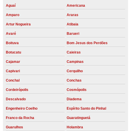
Aguaí
Americana
Amparo
Araras
Artur Nogueira
Atibaia
Avaré
Barueri
Boituva
Bom Jesus dos Perdões
Botucatu
Caieiras
Cajamar
Campinas
Capivari
Cerquilho
Conchal
Conchas
Cordeirópolis
Cosmópolis
Descalvado
Diadema
Engenheiro Coelho
Espírito Santo do Pinhal
Franco da Rocha
Guaratinguetá
Guarulhos
Holambra