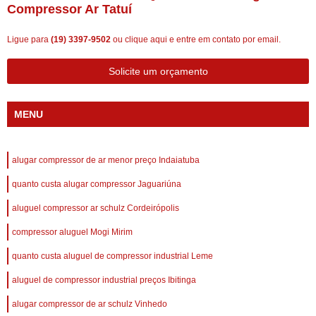
Compressor Ar Tatuí
Ligue para
(19) 3397-9502
ou
clique aqui
e entre em contato por email.
Solicite um orçamento
MENU
alugar compressor de ar menor preço Indaiatuba
quanto custa alugar compressor Jaguariúna
aluguel compressor ar schulz Cordeirópolis
compressor aluguel Mogi Mirim
quanto custa aluguel de compressor industrial Leme
aluguel de compressor industrial preços Ibitinga
alugar compressor de ar schulz Vinhedo