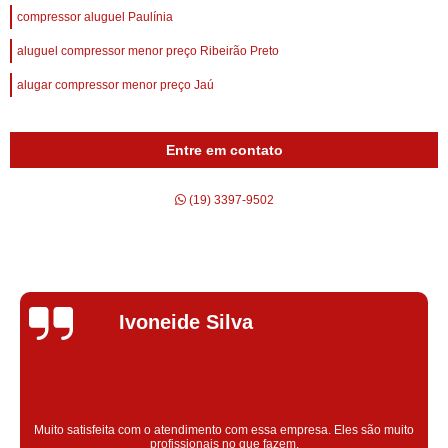
compressor aluguel Paulínia
aluguel compressor menor preço Ribeirão Preto
alugar compressor menor preço Jaú
Entre em contato
(19) 3397-9502
Silvana Alves
Super satisfeita com o serviço prestado, atendimento muito bom!
colaoradores educado e transparente, destaque para o colaborador