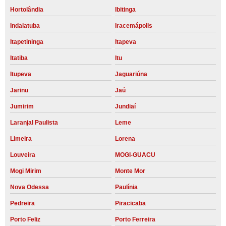
Hortolândia
Ibitinga
Indaiatuba
Iracemápolis
Itapetininga
Itapeva
Itatiba
Itu
Itupeva
Jaguariúna
Jarinu
Jaú
Jumirim
Jundiaí
Laranjal Paulista
Leme
Limeira
Lorena
Louveira
MOGI-GUACU
Mogi Mirim
Monte Mor
Nova Odessa
Paulínia
Pedreira
Piracicaba
Porto Feliz
Porto Ferreira