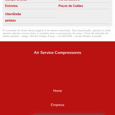
Extrema
Poços de Caldas
Uberlândia
pelotas
O conteúdo do texto desta página é de direito reservado. Sua reprodução, parcial ou total,
mesmo citando nossos links, é proibida sem a autorização do autor. Crime de violação de
direito autoral – artigo 184 do Código Penal –
Lei 9610/98 - Lei de direitos autorais
.
Air Service Compressores
Diaconisa Alice Ana da Silva, 73 - Parque Maria Helena -
Campinas - SP
CEP: 13067-841
(19) 3397-9502
ralfe@airservicecompressores.com.br
Home
Empresa