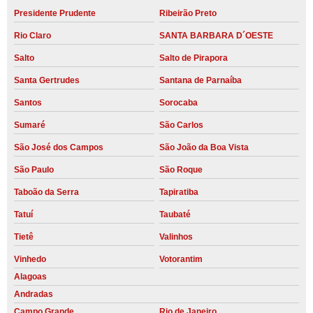
Presidente Prudente
Ribeirão Preto
Rio Claro
SANTA BARBARA D´OESTE
Salto
Salto de Pirapora
Santa Gertrudes
Santana de Parnaíba
Santos
Sorocaba
Sumaré
São Carlos
São José dos Campos
São João da Boa Vista
São Paulo
São Roque
Taboão da Serra
Tapiratiba
Tatuí
Taubaté
Tietê
Valinhos
Vinhedo
Votorantim
Alagoas
Andradas
Campo Grande
Rio de Janeiro