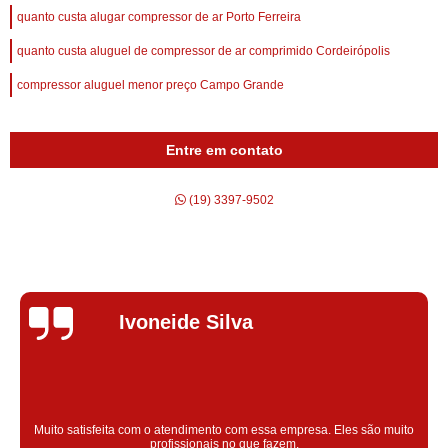
quanto custa alugar compressor de ar Porto Ferreira
quanto custa aluguel de compressor de ar comprimido Cordeirópolis
compressor aluguel menor preço Campo Grande
Entre em contato
(19) 3397-9502
Silvana Alves
Super satisfeita com o serviço prestado, atendimento muito bom!
colaoradores educado e transparente, destaque para o colaborador