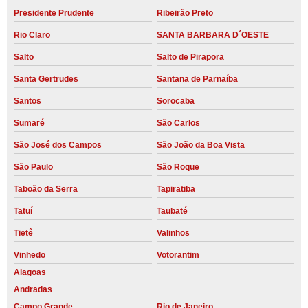
Presidente Prudente
Ribeirão Preto
Rio Claro
SANTA BARBARA D´OESTE
Salto
Salto de Pirapora
Santa Gertrudes
Santana de Parnaíba
Santos
Sorocaba
Sumaré
São Carlos
São José dos Campos
São João da Boa Vista
São Paulo
São Roque
Taboão da Serra
Tapiratiba
Tatuí
Taubaté
Tietê
Valinhos
Vinhedo
Votorantim
Alagoas
Andradas
Campo Grande
Rio de Janeiro