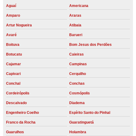
Aguaí
Americana
Amparo
Araras
Artur Nogueira
Atibaia
Avaré
Barueri
Boituva
Bom Jesus dos Perdões
Botucatu
Caieiras
Cajamar
Campinas
Capivari
Cerquilho
Conchal
Conchas
Cordeirópolis
Cosmópolis
Descalvado
Diadema
Engenheiro Coelho
Espírito Santo do Pinhal
Franco da Rocha
Guaratinguetá
Guarulhos
Holambra