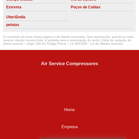
Extrema
Poços de Caldas
Uberlândia
pelotas
O conteúdo do texto desta página é de direito reservado. Sua reprodução, parcial ou total,
mesmo citando nossos links, é proibida sem a autorização do autor. Crime de violação de
direito autoral – artigo 184 do Código Penal –
Lei 9610/98 - Lei de direitos autorais
.
Air Service Compressores
Diaconisa Alice Ana da Silva, 73 - Parque Maria Helena -
Campinas - SP
CEP: 13067-841
(19) 3397-9502
ralfe@airservicecompressores.com.br
Home
Empresa