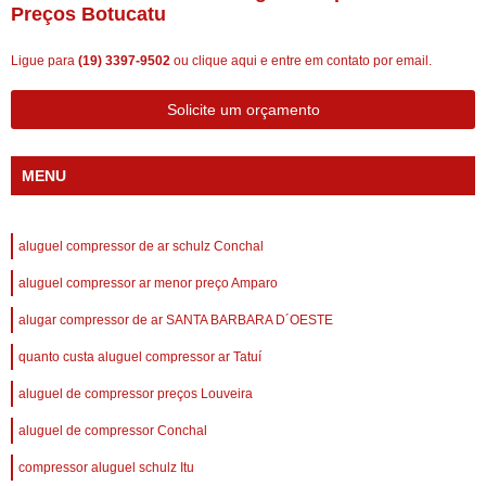
Preços Botucatu
Ligue para
(19) 3397-9502
ou
clique aqui
e entre em contato por email.
Solicite um orçamento
MENU
aluguel compressor de ar schulz Conchal
aluguel compressor ar menor preço Amparo
alugar compressor de ar SANTA BARBARA D´OESTE
quanto custa aluguel compressor ar Tatuí
aluguel de compressor preços Louveira
aluguel de compressor Conchal
compressor aluguel schulz Itu