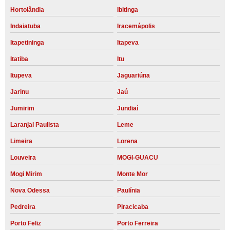
Hortolândia
Ibitinga
Indaiatuba
Iracemápolis
Itapetininga
Itapeva
Itatiba
Itu
Itupeva
Jaguariúna
Jarinu
Jaú
Jumirim
Jundiaí
Laranjal Paulista
Leme
Limeira
Lorena
Louveira
MOGI-GUACU
Mogi Mirim
Monte Mor
Nova Odessa
Paulínia
Pedreira
Piracicaba
Porto Feliz
Porto Ferreira