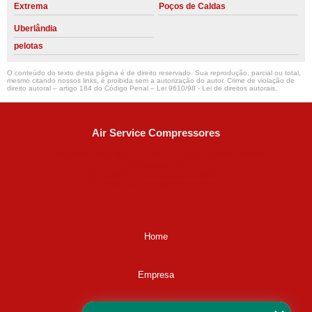
Extrema
Poços de Caldas
Uberlândia
pelotas
O conteúdo do texto desta página é de direito reservado. Sua reprodução, parcial ou total,
mesmo citando nossos links, é proibida sem a autorização do autor. Crime de violação de
direito autoral – artigo 184 do Código Penal –
Lei 9610/98 - Lei de direitos autorais
.
Air Service Compressores
Diaconisa Alice Ana da Silva, 73 - Parque Maria Helena -
Campinas - SP
CEP: 13067-841
(19) 3397-9502
ralfe@airservicecompressores.com.br
Home
Empresa