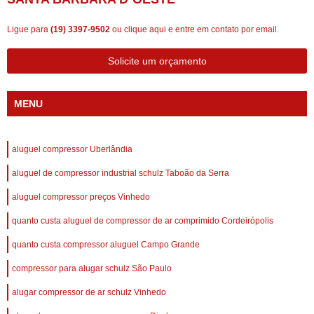
Ligue para
(19) 3397-9502
ou
clique aqui
e entre em contato por email.
Solicite um orçamento
MENU
aluguel compressor Uberlândia
aluguel de compressor industrial schulz Taboão da Serra
aluguel compressor preços Vinhedo
quanto custa aluguel de compressor de ar comprimido Cordeirópolis
quanto custa compressor aluguel Campo Grande
compressor para alugar schulz São Paulo
alugar compressor de ar schulz Vinhedo