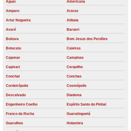
Aguaí
Americana
Amparo
Araras
Artur Nogueira
Atibaia
Avaré
Barueri
Boituva
Bom Jesus dos Perdões
Botucatu
Caieiras
Cajamar
Campinas
Capivari
Cerquilho
Conchal
Conchas
Cordeirópolis
Cosmópolis
Descalvado
Diadema
Engenheiro Coelho
Espírito Santo do Pinhal
Franco da Rocha
Guaratinguetá
Guarulhos
Holambra