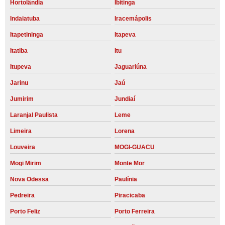
Hortolândia
Ibitinga
Indaiatuba
Iracemápolis
Itapetininga
Itapeva
Itatiba
Itu
Itupeva
Jaguariúna
Jarinu
Jaú
Jumirim
Jundiaí
Laranjal Paulista
Leme
Limeira
Lorena
Louveira
MOGI-GUACU
Mogi Mirim
Monte Mor
Nova Odessa
Paulínia
Pedreira
Piracicaba
Porto Feliz
Porto Ferreira