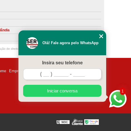
ntiva de Compressor Parafuso
eventiva de Compressores
sores de Ar
Compressor Schulz Manutenção
lândia
ompressores
Manutenção Compressor
Olá! Fale agora pelo WhatsApp
r
Manutenção Compressor de Ar Direto
ação de direito autoral – artigo 184 do Código Penal –
Lei 9610/98 - Lei de
chulz
Manutenção Compressor Parafuso
Insira seu telefone
ulz
Manutenção de Compressor de Ar
ome
Empresa
Missão
Serviços
Contato
Mapa do site
 em Compressor de Ar
ompressor de Ar Comprimido
Iniciar conversa
1
essor
Loja de Peças para Compressor de Ar
res
Manutenção para Compressor de Ar
eças de Reposição para Compressores de Ar
W3C
z
Peças para Compressor Atlas Copco