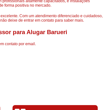
rofissionais altamente capacitados, e instalações
Compressor de Ar de Par
de forma positiva no mercado.
Compressor de Ar Rotativo
 excelente. Com um atendimento diferenciado e cuidadoso,
Compressor de Ar Tipo Parafuso
 não deixe de entrar em contato para saber mais.
Compressores de Ar Par
sor para Alugar Barueri
Compressor a Parafuso
Compressor de Parafuso
em contato por email.
Compressor de Parafu
Compressor Parafuso 15h
Compressor Parafuso Refri
Compressor Rotativo de P
Compressor Ar Usado
Compressor de Ar Parafuso 
Compressor de Ar Usad