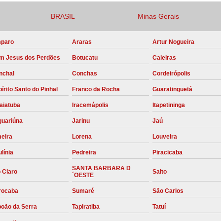
Compressor para Locação
BRASIL
Minas Gerais
Locação Compressor Elétri
paro
Araras
Artur Nogueira
Locação de Compressor de Alt
m Jesus dos Perdões
Botucatu
Caieiras
Locação de C
nchal
Conchas
Cordeirópolis
Locação de Compressor de Ar Co
írito Santo do Pinhal
Franco da Rocha
Guaratinguetá
Locação de Compressores
aiatuba
Iracemápolis
Itapetininga
Manutenção Corretiva de Compres
guariúna
Jarinu
Jaú
Manutenção d
meira
Lorena
Louveira
Manutenção Preve
línia
Pedreira
Piracicaba
Manutenção Preven
SANTA BARBARA D
 Claro
Salto
´OESTE
Manutenção Pre
rocaba
Sumaré
São Carlos
Manutenção P
boão da Serra
Tapiratiba
Tatuí
Manutenção Prev