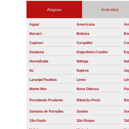
Alagoas
Andradas
Aguaí
Americana
Am
Barueri
Boituva
Bo
Capivari
Cerquilho
Co
Diadema
Engenheiro Coelho
Esp
Hortolândia
Ibitinga
Ind
Itu
Itupeva
Ja
Laranjal Paulista
Leme
Li
Monte Mor
Nova Odessa
Pau
Presidente Prudente
Ribeirão Preto
Rio
Santana de Parnaíba
Santos
So
São Paulo
São Roque
Ta