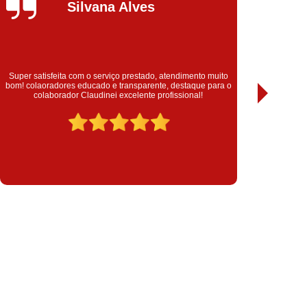
Usado
Compressor Parafuso Usado
Napolitano
pressor Usado
Compressor de Ar Conserto
s Copco
Conserto Compressor de Ar
lz
Conserto Compressor Gardner Denver
o
Empresa que solucionou meu problema de anos! Foram super
 o
transparente e profissional. Recomendo!
ll Rand
Conserto Compressor Kaeser
Schulz
Conserto de Compressor
 Ar
Conserto de Compressor Schulz
omprimido
Filtro Coalescente
primido
Filtro Coalescente para Secador
 Ar Coalescente
Filtro de Ar Comprimido
ompressor
Filtro de Ar para Compressores
essor
Filtros de Ar para Compressor
 de Ar
Filtros para Compressores
Ar
Aluguel de Compressor Parafuso