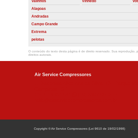
Valinhos
Vinhedo
Vo
Alagoas
Andradas
Campo Grande
Extrema
pelotas
O conteúdo do texto desta página é de direito reservado. Sua reprodução, pa
direitos autorais
.
Air Service Compressores
Diaconisa Alice Ana da Silva, 73 - Parque Ma
Campinas - SP
CEP: 13067-841
(19) 3397-9502
ralfe@airservicecompressores.com.br
Copyright © Air Service Compressores (Lei 9610 de 19/02/1998)