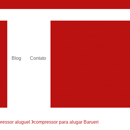
Alugar Compressor
Alugar
es
Aluguel Compressor Ar
Alugue
a
Aluguel de Compressor de Ar Co
es
Compressor Aluguel
Compres
Blog
Contato
a
Assistencia Compressor de
r
Assistencia de Compressor
es
Assistencia T
Assistencia Tecnica de Compressor
es
Assistencia Tecnica em Compr
es
Assistência em Compressor
ressor aluguel
compressor para alugar Barueri
Assistência
es