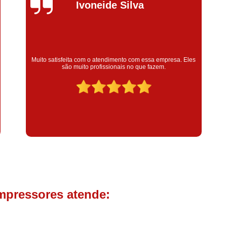
Compressor de Parafuso 
Silvana Alves
Compressor Schulz Usado
Com
Conserto Compressor Atla
Conserto Compressor de Ar Schu
Super satisfeita com o serviço prestado, atendimento muit
resa. Eles
bom! colaoradores educado e transparente, destaque para
Conserto Compressor Ingerso
colaborador Claudinei excelente profissional!
Conserto Compressor 
Conserto de Compressor de
Manutenção de Ar C
Filtro Coalescente para Ar Com
Filtro Compressor
Filtro de
Filtro de Ar Comprimido para C
Filtro de óleo para Compr
mpressores atende:
Filtros para Compressor
Aluguel de Compressor de 