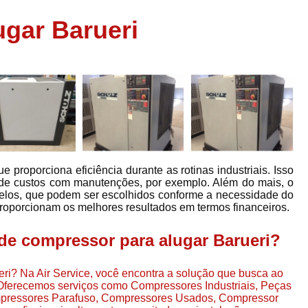
Assistência em
gar Barueri
e
Assistência em Compressor Ingerso
es
Assistência em Compressor Schulz
r
Assistência Técnic
e
r
Assistência Técnica em Compressor
o
Compressor de Ar Grande In
r
Compressor de Ar Industrial Par
 proporciona eficiência durante as rotinas industriais. Isso
o
Compressor de Refrigeraçã
o de custos com manutenções, por exemplo. Além do mais, o
elos, que podem ser escolhidos conforme a necessidade do
es
Compressor Industrial G
e proporcionam os melhores resultados em termos financeiros.
a
Compressor Industrial Par
es
e compressor para alugar Barueri?
Compressor Refrigeração Ind
r
o
Compressor Ar Compr
ri? Na Air Service, você encontra a solução que busca ao
Oferecemos serviços como Compressores Industriais, Peças
Compressor de Ar a Para
pressores Parafuso, Compressores Usados, Compressor
r