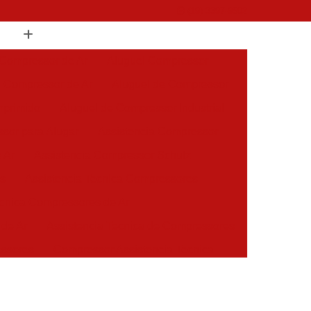
(19) 3397-9502
 Compressor de Ar
Aluguel Compressor
l Compressor de Ar
Aluguel de Compressor
mprimido
Aluguel de Compressor Industrial
sor para Alugar
Assistencia Compressor
 Ar
Assistencia Compressor Schulz
es
Assistencia Tecnica Compressores
ecnica Compressores de Ar
 de Ar
Assistencia Tecnica de Compressores
essores
Compressor Assistencia Tecnica
Assistência em Compressor Atlas Copco
 em Compressor Chicago