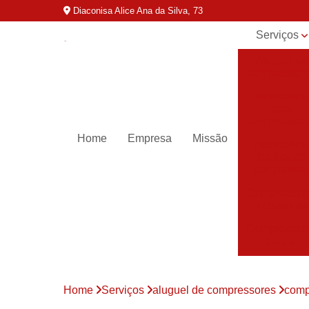
Diaconisa Alice Ana da Silva, 73
Serviços
Aluguel de
compressor
Assistênci
para
compressor
Home
Empresa
Missão
Assistênci
técnica de
compresso
Compressor
industriais
Compressor
para ar
Compressor
parafuso
Home
Serviços
aluguel de compressores
comp
Compressor