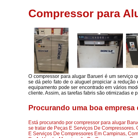
usados
Compressor para Alu
Conserto d
compressor
Filtros de a
Locação d
compresso
Manutençã
de
compresso
O compressor para alugar Barueri é um serviço que
Manutençã
se dá pelo fato de o aluguel propiciar a reduçã
de
equipamento pode ser encontrado em vários mod
compressor
cliente. Assim, as tarefas fabris são otimizadas 
Peças par
compressor
Procurando uma boa empresa d
Redes de a
comprimid
Está procurando por compressor para alugar Barue
se tratar de Peças E Serviços De Compressores. 
Venda de
E Serviços De Compressores Em Campinas, Com
compresso