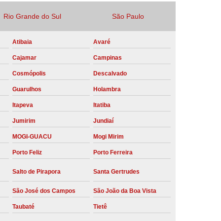
Locação Compressor de Ar Parafuso
Rio Grande do Sul
São Paulo
co
Locação de Compressor a Diesel
Atibaia
Avaré
a Pressão
Locação de Compressor de Ar
Cajamar
Campinas
ompressor de Ar a Diesel
Cosmópolis
Descalvado
mprimido
Locação de Compressor Parafuso
Guarulhos
Holambra
Compressor de Ar Manutenção Preventiva
Itapeva
Itatiba
sores
Manutenção Corretiva em Compressor
Jumirim
Jundiaí
e Compressores Parafuso
MOGI-GUACU
Mogi Mirim
ntiva Compressor Atlas Copco
Porto Feliz
Porto Ferreira
tiva Compressor de Ar Schulz
Salto de Pirapora
Santa Gertrudes
ventiva Compressor Schulz
São José dos Campos
São João da Boa Vista
reventiva de Compressor
Taubaté
Tietê
entiva de Compressor de Ar