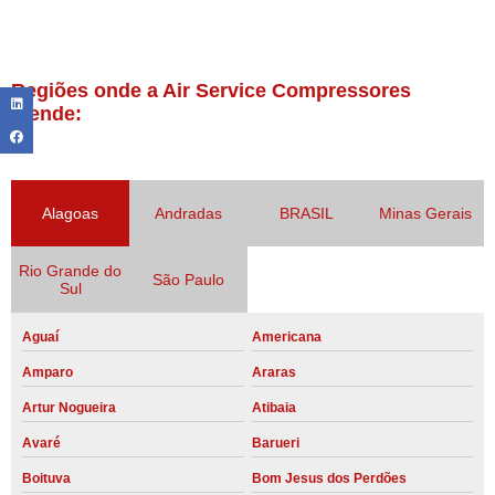
Regiões onde a Air Service Compressores
atende:
Alagoas
Andradas
BRASIL
Minas Gerais
Rio Grande do
São Paulo
Sul
Aguaí
Americana
Amparo
Araras
Artur Nogueira
Atibaia
Avaré
Barueri
Boituva
Bom Jesus dos Perdões