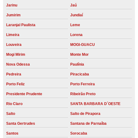
Jarinu
Jaú
Jumirim
Jundiaí
Laranjal Paulista
Leme
Limeira
Lorena
Louveira
MOGI-GUACU
Mogi Mirim
Monte Mor
Nova Odessa
Paulínia
Pedreira
Piracicaba
Porto Feliz
Porto Ferreira
Presidente Prudente
Ribeirão Preto
Rio Claro
SANTA BARBARA D´OESTE
Salto
Salto de Pirapora
Santa Gertrudes
Santana de Parnaíba
Santos
Sorocaba