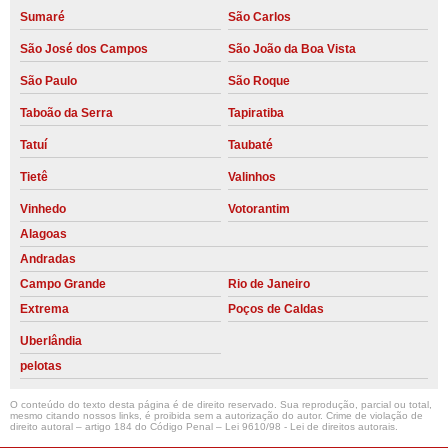
Sumaré
São Carlos
São José dos Campos
São João da Boa Vista
São Paulo
São Roque
Taboão da Serra
Tapiratiba
Tatuí
Taubaté
Tietê
Valinhos
Vinhedo
Votorantim
Alagoas
Andradas
Campo Grande
Rio de Janeiro
Extrema
Poços de Caldas
Uberlândia
pelotas
O conteúdo do texto desta página é de direito reservado. Sua reprodução, parcial ou total,
mesmo citando nossos links, é proibida sem a autorização do autor. Crime de violação de
direito autoral – artigo 184 do Código Penal –
Lei 9610/98 - Lei de direitos autorais
.