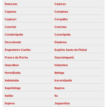
Botucatu
Caieiras
Cajamar
Campinas
Capivari
Cerquilho
Conchal
Conchas
Cordeirópolis
Cosmópolis
Descalvado
Diadema
Engenheiro Coelho
Espírito Santo do Pinhal
Franco da Rocha
Guaratinguetá
Guarulhos
Holambra
Hortolândia
Ibitinga
Indaiatuba
Iracemápolis
Itapetininga
Itapeva
Itatiba
Itu
Itupeva
Jaguariúna