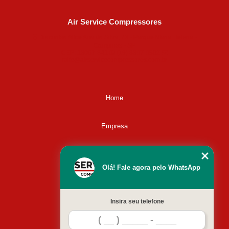
Air Service Compressores
Diaconisa Alice Ana da Silva, 73 - Parque Maria Helena -
Campinas - SP
CEP: 13067-841
(19) 3397-9502
ralfe@airservicecompressores.com.br
Home
Empresa
Missão
Olá! Fale agora pelo WhatsApp
Serviços
Insira seu telefone
Contato