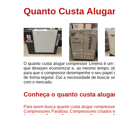
usados
Quanto Custa Aluga
Conserto d
compressor
Filtros de a
Locação d
compresso
Manutençã
de
compresso
O quanto custa alugar compressor Limeira é um se
Manutençã
que desejam economizar e, ao mesmo tempo, obte
de
para que o compressor desempenhe o seu papel c
compressor
de forma regular. Daí a necessidade de buscar um
Peças par
com o mercado.
compressor
Conheça o quanto custa aluga
Redes de a
comprimid
Para quem busca quanto custa alugar compressor 
Venda de
Compressores Parafuso, Compressores Usados e
compresso