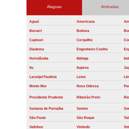
Alagoas
Andradas
Aguaí
Americana
Am
Barueri
Boituva
Bo
Capivari
Cerquilho
Co
Diadema
Engenheiro Coelho
Esp
Hortolândia
Ibitinga
Ind
Itu
Itupeva
Ja
Laranjal Paulista
Leme
Li
Monte Mor
Nova Odessa
Pau
Presidente Prudente
Ribeirão Preto
Rio
Santana de Parnaíba
Santos
So
São Paulo
São Roque
Ta
Valinhos
Vinhedo
Vo