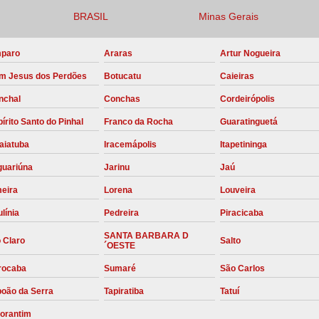
BRASIL
Minas Gerais
Compressor para Locação
Locação Compressor Elétri
paro
Araras
Artur Nogueira
Locação de Compressor de Alt
m Jesus dos Perdões
Botucatu
Caieiras
Locação de C
nchal
Conchas
Cordeirópolis
Locação de Compressor de Ar Co
írito Santo do Pinhal
Franco da Rocha
Guaratinguetá
Locação de Compressores
aiatuba
Iracemápolis
Itapetininga
Manutenção Corretiva de Compres
guariúna
Jarinu
Jaú
Manutenção d
meira
Lorena
Louveira
línia
Pedreira
Piracicaba
Manutenção Preve
SANTA BARBARA D
Manutenção Preven
 Claro
Salto
´OESTE
Manutenção Pre
rocaba
Sumaré
São Carlos
Manutenção P
boão da Serra
Tapiratiba
Tatuí
Manutenção Prev
torantim