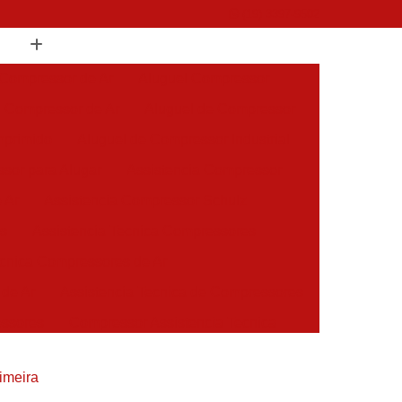
(19) 3397-9502
 Compressor de Ar
Aluguel Compressor
l Compressor de Ar
Aluguel de Compressor
mprimido
Aluguel de Compressor Industrial
sor para Alugar
Assistencia Compressor
 Ar
Assistencia Compressor Schulz
es
Assistencia Tecnica Compressores
ecnica Compressores de Ar
 de Ar
Assistencia Tecnica de Compressores
essores
Compressor Assistencia Tecnica
Assistência em Compressor Atlas Copco
imeira
 em Compressor Chicago