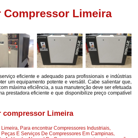
Assistência em
r Compressor Limeira
e
Assistência em Compressor Ingerso
es
Assistência em Compressor Schulz
r
Assistência Técnic
e
r
Assistência Técnica em Compressor
o
Compressor de Ar Grande In
r
Compressor de Ar Industrial Par
rviço eficiente e adequado para profissionais e indústrias
o
Compressor de Refrigeraçã
r um equipamento potente e versátil. Cabe salientar que,
om máxima eficiência, a sua manutenção deve ser efetuada
es
Compressor Industrial G
a prestadora eficiente e que disponibilize preço compatível
a
Compressor Industrial Par
es
Compressor Refrigeração Ind
r compressor Limeira
r
o
Compressor Ar Compr
Limeira, Para encontrar Compressores Industriais,
Compressor de Ar a Para
 Peças E Serviços De Compressores Em Campinas,
r