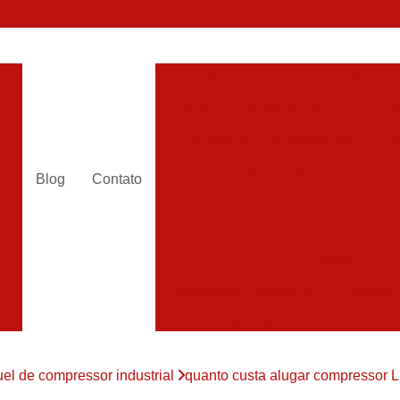
Alugar Compressor
Alugar
es
Aluguel Compressor Ar
Alugue
a
Aluguel de Compressor de Ar Co
es
Compressor Aluguel
Compres
Blog
Contato
a
Assistencia Compressor de
r
Assistencia de Compressor
es
Assistencia T
Assistencia Tecnica de Compressor
es
Assistencia Tecnica em Compr
es
Assistência em Compressor
uel de compressor industrial
quanto custa alugar compressor L
Assistência
es