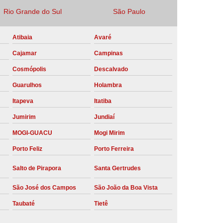
Rio Grande do Sul
São Paulo
Locação Compressor de Ar Parafuso
co
Locação de Compressor a Diesel
Atibaia
Avaré
a Pressão
Locação de Compressor de Ar
Cajamar
Campinas
ompressor de Ar a Diesel
Cosmópolis
Descalvado
mprimido
Locação de Compressor Parafuso
Guarulhos
Holambra
Compressor de Ar Manutenção Preventiva
Itapeva
Itatiba
sores
Manutenção Corretiva em Compressor
Jumirim
Jundiaí
e Compressores Parafuso
MOGI-GUACU
Mogi Mirim
Porto Feliz
Porto Ferreira
ntiva Compressor Atlas Copco
tiva Compressor de Ar Schulz
Salto de Pirapora
Santa Gertrudes
ventiva Compressor Schulz
São José dos Campos
São João da Boa Vista
reventiva de Compressor
Taubaté
Tietê
entiva de Compressor de Ar