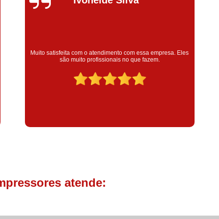
Compressor de Parafuso 
Compressor Schulz Usado
Com
Conserto Compressor Atla
Super satisfeita com o serviço prestado, atendimento muito
Conserto Compressor de Ar Schu
bom! colaoradores educado e transparente, destaque para o
colaborador Claudinei excelente profissional!
Conserto Compressor Ingerso
Conserto Compressor 
Conserto de Compressor de
Manutenção de Ar C
Filtro Coalescente para Ar Com
Filtro Compressor
Filtro de
Filtro de Ar Comprimido para C
mpressores atende:
Filtro de óleo para Compr
Filtros para Compressor
Aluguel de Compressor de 