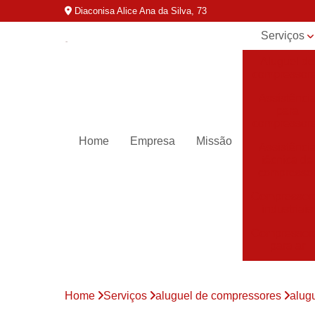
Diaconisa Alice Ana da Silva, 73
Serviços
Aluguel de
compressor
Assistênci
para
compressor
Home
Empresa
Missão
Assistênci
técnica de
compresso
Compressor
industriais
Compressor
para ar
Compressor
parafuso
Home
Serviços
aluguel de compressores
alug
Compressor