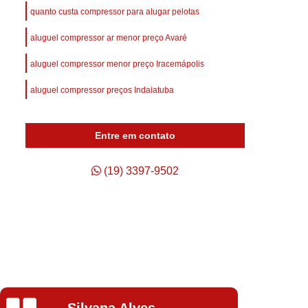
afuso
Compressor de Ar Parafuso
quanto custa compressor para alugar pelotas
Compressor de Ar Schulz Parafuso
aluguel compressor ar menor preço Avaré
Compressor do Ar
Compressor Rotativo Ar
aluguel compressor menor preço Iracemápolis
afuso
Unidade Compressora de Ar
aluguel compressor preços Indaiatuba
Compressor de Ar Parafuso Schulz
Compressor de Parafuso Atlas Copco
Entre em contato
so Duplo
Compressor Parafuso
p
Compressor Parafuso Atlas Copco
(19) 3397-9502
geração
Compressor Parafuso Schulz
arafuso
Compressor Tipo Parafuso
Compressor de Ar Comprimido Usado
Usado
Compressor de Ar Schulz Usado
o
Compressor de Ar Usado Schulz
Isabela