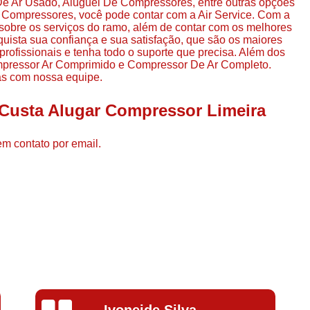
e Ar Usado, Aluguel De Compressores, entre outras opções
Compressor de Ar de Par
 Compressores, você pode contar com a Air Service. Com a
sobre os serviços do ramo, além de contar com os melhores
Compressor de Ar Rotativo
quista sua confiança e sua satisfação, que são os maiores
rofissionais e tenha todo o suporte que precisa. Além dos
Compressor de Ar Tipo Parafuso
mpressor Ar Comprimido e Compressor De Ar Completo.
Compressores de Ar Par
das com nossa equipe.
Compressor a Parafuso
 Custa Alugar Compressor Limeira
Compressor de Parafuso
em contato por email.
Compressor de Parafu
Compressor Parafuso 15h
Compressor Parafuso Refri
Compressor Rotativo de P
Compressor Ar Usado
Compressor de Ar Parafuso 
Compressor de Ar Usad
Silvana Alves