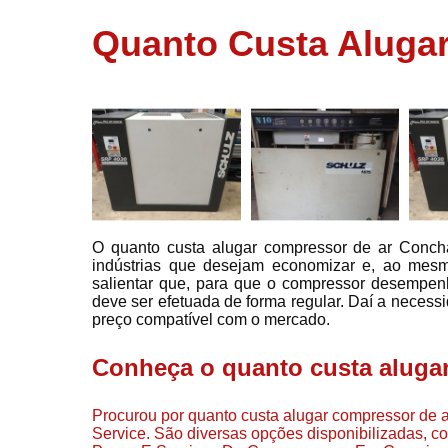
usados
Quanto Custa Aluga
Conserto d
compressor
Filtros de a
Locação d
compresso
Manutençã
de
compresso
O quanto custa alugar compressor de ar Concha
Manutençã
indústrias que desejam economizar e, ao mesm
de
salientar que, para que o compressor desempen
compressor
deve ser efetuada de forma regular. Daí a necessi
Peças par
preço compatível com o mercado.
compressor
Conheça o quanto custa aluga
Redes de a
comprimid
Procurou por quanto custa alugar compressor de a
Venda de
Service. São diversas opções disponibilizadas, 
compresso