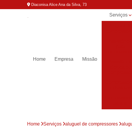
Diaconisa Alice Ana da Silva, 73
Serviços
Aluguel de
compressor
Assistênci
para
compressor
Home
Empresa
Missão
Assistênci
técnica de
compresso
Compressor
industriais
Compressor
para ar
Compressor
parafuso
Home
Serviços
aluguel de compressores
alug
Compressor