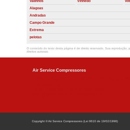
Valinhos
Vinhedo
Vo
Alagoas
Andradas
Campo Grande
Extrema
pelotas
O conteúdo do texto desta página é de direito reservado. Sua reprodução, pa
direitos autorais
.
Air Service Compressores
Diaconisa Alice Ana da Silva, 73 - Parque Ma
Campinas - SP
CEP: 13067-841
(19) 3397-9502
ralfe@airservicecompressores.com.br
Copyright © Air Service Compressores (Lei 9610 de 19/02/1998)