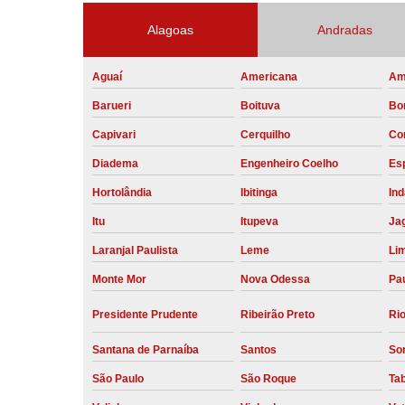
Alagoas
Andradas
Aguaí
Americana
Am
Barueri
Boituva
Bo
Capivari
Cerquilho
Co
Diadema
Engenheiro Coelho
Esp
Hortolândia
Ibitinga
Ind
Itu
Itupeva
Ja
Laranjal Paulista
Leme
Li
Monte Mor
Nova Odessa
Pau
Presidente Prudente
Ribeirão Preto
Rio
Santana de Parnaíba
Santos
So
São Paulo
São Roque
Ta