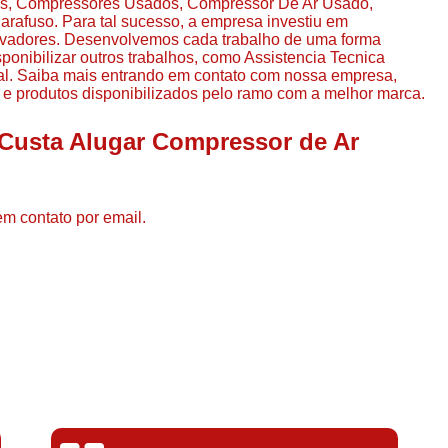
s, Compressores Usados, Compressor De Ar Usado,
Compressor de Ar de Par
fuso. Para tal sucesso, a empresa investiu em
ovadores. Desenvolvemos cada trabalho de uma forma
Compressor de Ar Rotativo
sponibilizar outros trabalhos, como Assistencia Tecnica
al. Saiba mais entrando em contato com nossa empresa,
Compressor de Ar Tipo Parafuso
 e produtos disponibilizados pelo ramo com a melhor marca.
Compressores de Ar Par
 Custa Alugar Compressor de Ar
Compressor a Parafuso
Compressor de Parafuso
Compressor de Parafu
em contato por email.
Compressor Parafuso 15h
Compressor Parafuso Refri
Compressor Rotativo de P
Compressor Ar Usado
Compressor de Ar Parafuso 
Compressor de Ar Usad