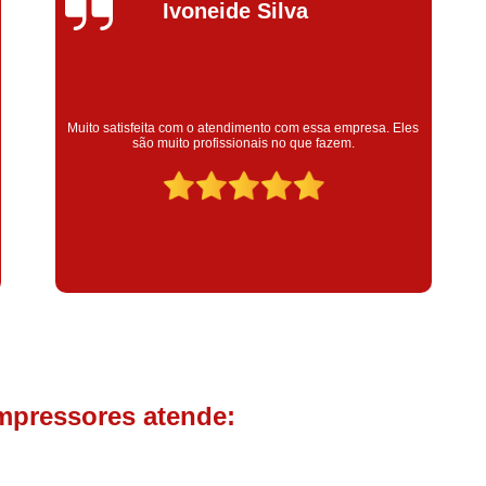
Compressor de Parafuso 
Silvana Alves
Compressor Schulz Usado
Com
Conserto Compressor Atla
Conserto Compressor de Ar Schu
Super satisfeita com o serviço prestado, atendimento muito
bom! colaoradores educado e transparente, destaque para o
Conserto Compressor Ingerso
colaborador Claudinei excelente profissional!
Conserto Compressor 
Conserto de Compressor de
Manutenção de Ar C
Filtro Coalescente para Ar Com
Filtro Compressor
Filtro de
Filtro de Ar Comprimido para C
Filtro de óleo para Compr
mpressores atende:
Filtros para Compressor
Aluguel de Compressor de 