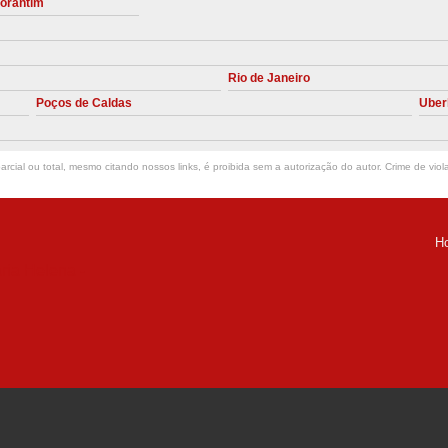
torantim
Manutenção Preve
Manutenção Pr
Rio de Janeiro
Manutenção Preventiva em Compres
Poços de Caldas
Uber
Empresa de Manutenção de C
Manutenção Compressor de A
rcial ou total, mesmo citando nossos links, é proibida sem a autorização do autor. Crime de viol
Manutenção Compressor de Ar S
Manutenção Compressor Sch
H
Manutenção
ria Helena -
Manutenção em C
Manutenção no Cabeçote de Compr
Loja de Peças para Compresso
Peças de Compressor de Ar
P
Peças do Compressor Schul