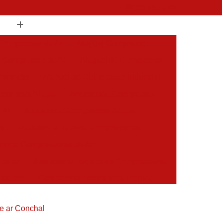
(19) 3397-9502
 Compressor de Ar
Aluguel Compressor
l Compressor de Ar
Aluguel de Compressor
mprimido
Aluguel de Compressor Industrial
sor para Alugar
Assistencia Compressor
 Ar
Assistencia Compressor Schulz
es
Assistencia Tecnica Compressores
ecnica Compressores de Ar
 de Ar
Assistencia Tecnica de Compressores
essores
Compressor Assistencia Tecnica
Assistência em Compressor Atlas Copco
e ar Conchal
 em Compressor Chicago