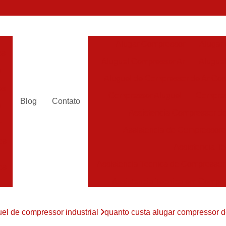
Alugar Compressor
Alugar
es
Aluguel Compressor Ar
Alugue
a
Aluguel de Compressor de Ar Co
es
Compressor Aluguel
Compres
Blog
Contato
a
Assistencia Compressor de
r
Assistencia de Compressor
es
Assistencia T
Assistencia Tecnica de Compressor
es
Assistencia Tecnica em Compr
es
Assistência em Compressor
uel de compressor industrial
quanto custa alugar compressor d
Assistência
es