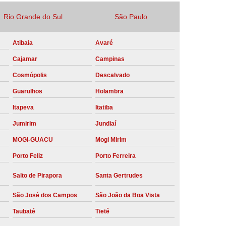
Locação Compressor de Ar Parafuso
Rio Grande do Sul
São Paulo
co
Locação de Compressor a Diesel
Atibaia
Avaré
a Pressão
Locação de Compressor de Ar
Cajamar
Campinas
ompressor de Ar a Diesel
Cosmópolis
Descalvado
mprimido
Locação de Compressor Parafuso
Guarulhos
Holambra
Compressor de Ar Manutenção Preventiva
Itapeva
Itatiba
sores
Manutenção Corretiva em Compressor
Jumirim
Jundiaí
e Compressores Parafuso
MOGI-GUACU
Mogi Mirim
ntiva Compressor Atlas Copco
Porto Feliz
Porto Ferreira
tiva Compressor de Ar Schulz
Salto de Pirapora
Santa Gertrudes
ventiva Compressor Schulz
São José dos Campos
São João da Boa Vista
reventiva de Compressor
Taubaté
Tietê
entiva de Compressor de Ar