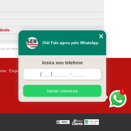
ntiva de Compressor Parafuso
eventiva de Compressores
sores de Ar
Compressor Schulz Manutenção
lândia
ompressores
Manutenção Compressor
Olá! Fale agora pelo WhatsApp
r
Manutenção Compressor de Ar Direto
ação de direito autoral – artigo 184 do Código Penal –
Lei 9610/98 - Lei de
chulz
Manutenção Compressor Parafuso
Insira seu telefone
ulz
Manutenção de Compressor de Ar
ome
Empresa
Missão
Serviços
Contato
Mapa do site
 em Compressor de Ar
ompressor de Ar Comprimido
Iniciar conversa
1
essor
Loja de Peças para Compressor de Ar
res
Manutenção para Compressor de Ar
eças de Reposição para Compressores de Ar
W3C
z
Peças para Compressor Atlas Copco