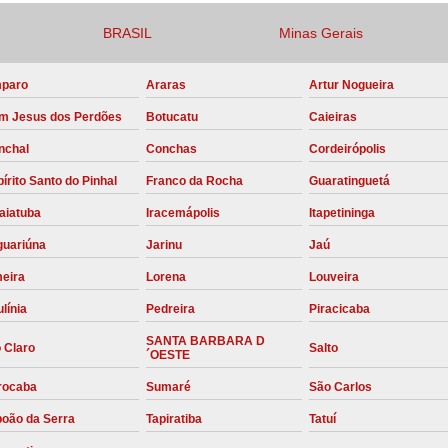
Compressor para Locação
BRASIL
Minas Gerais
Locação Compressor Elétri
paro
Araras
Artur Nogueira
Locação de Compressor de Alt
m Jesus dos Perdões
Botucatu
Caieiras
Locação de C
nchal
Conchas
Cordeirópolis
Locação de Compressor de Ar Co
írito Santo do Pinhal
Franco da Rocha
Guaratinguetá
Locação de Compressores
aiatuba
Iracemápolis
Itapetininga
Manutenção Corretiva de Compres
guariúna
Jarinu
Jaú
Manutenção d
meira
Lorena
Louveira
Manutenção Preve
línia
Pedreira
Piracicaba
Manutenção Preven
SANTA BARBARA D
 Claro
Salto
´OESTE
Manutenção Pre
rocaba
Sumaré
São Carlos
Manutenção P
boão da Serra
Tapiratiba
Tatuí
Manutenção Prev