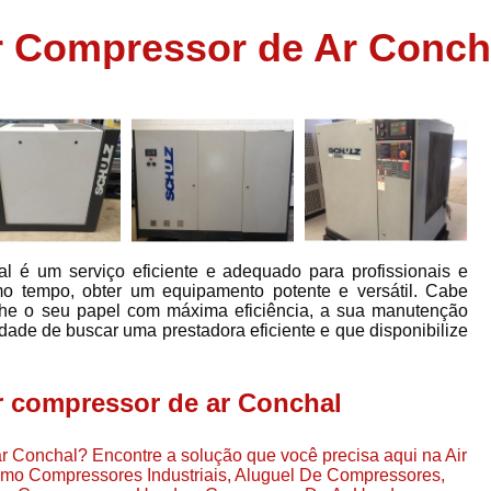
Assistência em
r Compressor de Ar Conch
e
Assistência em Compressor Ingerso
es
Assistência em Compressor Schulz
r
Assistência Técnic
e
r
Assistência Técnica em Compressor
o
Compressor de Ar Grande In
r
Compressor de Ar Industrial Par
l é um serviço eficiente e adequado para profissionais e
o
Compressor de Refrigeraçã
o tempo, obter um equipamento potente e versátil. Cabe
he o seu papel com máxima eficiência, a sua manutenção
es
Compressor Industrial G
dade de buscar uma prestadora eficiente e que disponibilize
a
Compressor Industrial Par
es
Compressor Refrigeração Ind
r compressor de ar Conchal
r
o
Compressor Ar Compr
r Conchal? Encontre a solução que você precisa aqui na Air
Compressor de Ar a Para
como Compressores Industriais, Aluguel De Compressores,
r