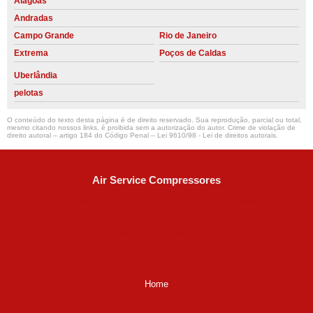
Alagoas
Andradas
Campo Grande
Rio de Janeiro
Extrema
Poços de Caldas
Uberlândia
pelotas
O conteúdo do texto desta página é de direito reservado. Sua reprodução, parcial ou total,
mesmo citando nossos links, é proibida sem a autorização do autor. Crime de violação de
direito autoral – artigo 184 do Código Penal –
Lei 9610/98 - Lei de direitos autorais
.
Air Service Compressores
Diaconisa Alice Ana da Silva, 73 - Parque Maria Helena -
Campinas - SP
CEP: 13067-841
(19) 3397-9502
ralfe@airservicecompressores.com.br
Home