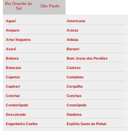
Rio Grande do
São Paulo
Sul
Aguaí
Americana
Amparo
Araras
Artur Nogueira
Atibaia
Avaré
Barueri
Boituva
Bom Jesus dos Perdões
Botucatu
Caieiras
Cajamar
Campinas
Capivari
Cerquilho
Conchal
Conchas
Cordeirópolis
Cosmópolis
Descalvado
Diadema
Engenheiro Coelho
Espírito Santo do Pinhal