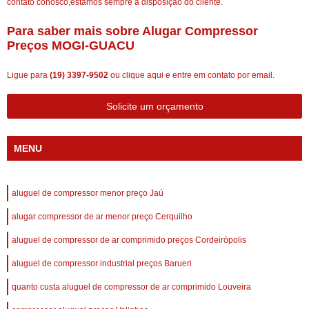
contato conosco,estamos sempre a disposição do cliente.
Para saber mais sobre Alugar Compressor
Preços MOGI-GUACU
Ligue para
(19) 3397-9502
ou
clique aqui
e entre em contato por email.
Solicite um orçamento
MENU
aluguel de compressor menor preço Jaú
alugar compressor de ar menor preço Cerquilho
aluguel de compressor de ar comprimido preços Cordeirópolis
aluguel de compressor industrial preços Barueri
quanto custa aluguel de compressor de ar comprimido Louveira