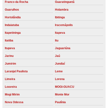
Franco da Rocha
Guaratinguetá
Guarulhos
Holambra
Hortolândia
Ibitinga
Indaiatuba
Iracemápolis
Itapetininga
Itapeva
Itatiba
Itu
Itupeva
Jaguariúna
Jarinu
Jaú
Jumirim
Jundiaí
Laranjal Paulista
Leme
Limeira
Lorena
Louveira
MOGI-GUACU
Mogi Mirim
Monte Mor
Nova Odessa
Paulínia