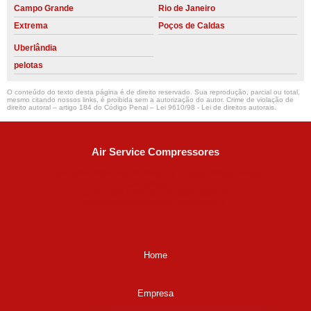
Campo Grande
Rio de Janeiro
Extrema
Poços de Caldas
Uberlândia
pelotas
O conteúdo do texto desta página é de direito reservado. Sua reprodução, parcial ou total,
mesmo citando nossos links, é proibida sem a autorização do autor. Crime de violação de
direito autoral – artigo 184 do Código Penal –
Lei 9610/98 - Lei de direitos autorais
.
Air Service Compressores
Diaconisa Alice Ana da Silva, 73 - Parque Maria Helena -
Campinas - SP
CEP: 13067-841
(19) 3397-9502
ralfe@airservicecompressores.com.br
Home
Empresa