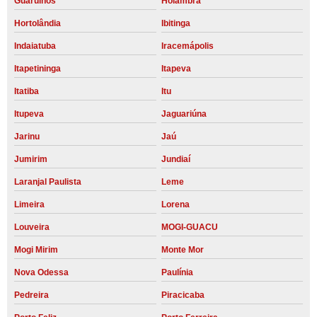
Guarulhos
Holambra
Hortolândia
Ibitinga
Indaiatuba
Iracemápolis
Itapetininga
Itapeva
Itatiba
Itu
Itupeva
Jaguariúna
Jarinu
Jaú
Jumirim
Jundiaí
Laranjal Paulista
Leme
Limeira
Lorena
Louveira
MOGI-GUACU
Mogi Mirim
Monte Mor
Nova Odessa
Paulínia
Pedreira
Piracicaba