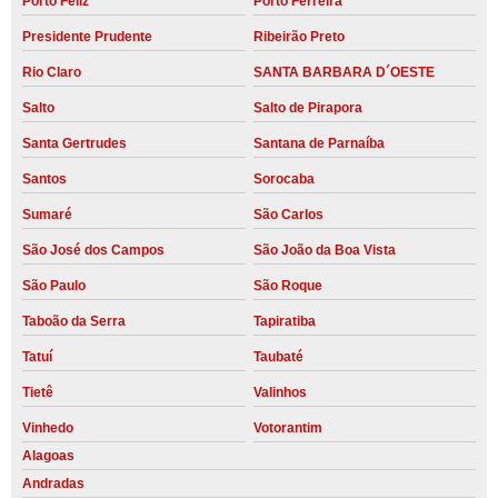
Porto Feliz
Porto Ferreira
Presidente Prudente
Ribeirão Preto
Rio Claro
SANTA BARBARA D´OESTE
Salto
Salto de Pirapora
Santa Gertrudes
Santana de Parnaíba
Santos
Sorocaba
Sumaré
São Carlos
São José dos Campos
São João da Boa Vista
São Paulo
São Roque
Taboão da Serra
Tapiratiba
Tatuí
Taubaté
Tietê
Valinhos
Vinhedo
Votorantim
Alagoas
Andradas