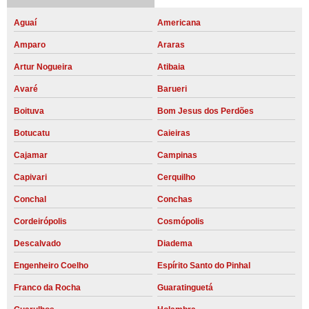
Aguaí
Americana
Amparo
Araras
Artur Nogueira
Atibaia
Avaré
Barueri
Boituva
Bom Jesus dos Perdões
Botucatu
Caieiras
Cajamar
Campinas
Capivari
Cerquilho
Conchal
Conchas
Cordeirópolis
Cosmópolis
Descalvado
Diadema
Engenheiro Coelho
Espírito Santo do Pinhal
Franco da Rocha
Guaratinguetá