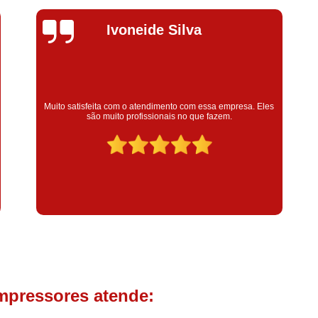
Compressor de Parafuso 
Compressor Schulz Usado
Com
Silvana Alves
Conserto Compressor Atla
Conserto Compressor de Ar Schu
Conserto Compressor Ingerso
Super satisfeita com o serviço prestado, atendimento muito
Eles
bom! colaoradores educado e transparente, destaque para o
Conserto Compressor 
colaborador Claudinei excelente profissional!
Conserto de Compressor de
Manutenção de Ar C
Filtro Coalescente para Ar Com
Filtro Compressor
Filtro de
Filtro de Ar Comprimido para C
Filtro de óleo para Compr
Filtros para Compressor
mpressores atende:
Aluguel de Compressor de 