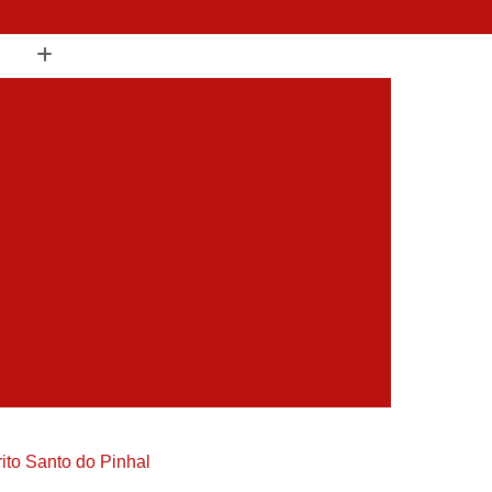
(19) 3397-9502
 Compressor de Ar
Aluguel Compressor
l Compressor de Ar
Aluguel de Compressor
mprimido
Aluguel de Compressor Industrial
sor para Alugar
Assistencia Compressor
 Ar
Assistencia Compressor Schulz
es
Assistencia Tecnica Compressores
ecnica Compressores de Ar
 de Ar
Assistencia Tecnica de Compressores
essores
Compressor Assistencia Tecnica
Assistência em Compressor Atlas Copco
ito Santo do Pinhal
 em Compressor Chicago