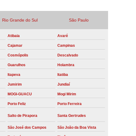
Locação Compressor de Ar Parafuso
co
Locação de Compressor a Diesel
Rio Grande do Sul
São Paulo
a Pressão
Locação de Compressor de Ar
Atibaia
Avaré
ompressor de Ar a Diesel
Cajamar
Campinas
mprimido
Locação de Compressor Parafuso
Cosmópolis
Descalvado
Compressor de Ar Manutenção Preventiva
Guarulhos
Holambra
sores
Manutenção Corretiva em Compressor
Itapeva
Itatiba
e Compressores Parafuso
Jumirim
Jundiaí
ntiva Compressor Atlas Copco
MOGI-GUACU
Mogi Mirim
tiva Compressor de Ar Schulz
Porto Feliz
Porto Ferreira
ventiva Compressor Schulz
Salto de Pirapora
Santa Gertrudes
reventiva de Compressor
São José dos Campos
São João da Boa Vista
entiva de Compressor de Ar