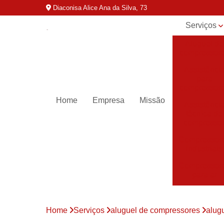
Diaconisa Alice Ana da Silva, 73
Serviços
Aluguel de
compressor
Assistênci
para
compressor
Home
Empresa
Missão
Assistênci
técnica de
compresso
Compressor
industriais
Compressor
para ar
Compressor
parafuso
Home
Serviços
aluguel de compressores
alug
Compressor