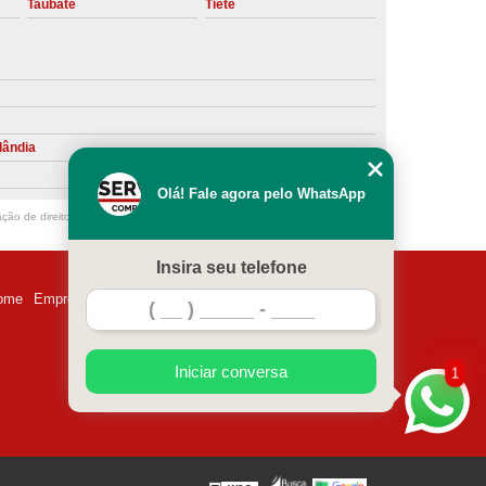
Taubaté
Tietê
ntiva de Compressor Parafuso
eventiva de Compressores
sores de Ar
Compressor Schulz Manutenção
ompressores
Manutenção Compressor
lândia
r
Manutenção Compressor de Ar Direto
Olá! Fale agora pelo WhatsApp
chulz
Manutenção Compressor Parafuso
ação de direito autoral – artigo 184 do Código Penal –
Lei 9610/98 - Lei de
ulz
Manutenção de Compressor de Ar
Insira seu telefone
 em Compressor de Ar
ome
Empresa
Missão
Serviços
Contato
Mapa do site
ompressor de Ar Comprimido
essor
Loja de Peças para Compressor de Ar
Iniciar conversa
1
res
Manutenção para Compressor de Ar
eças de Reposição para Compressores de Ar
z
Peças para Compressor Atlas Copco