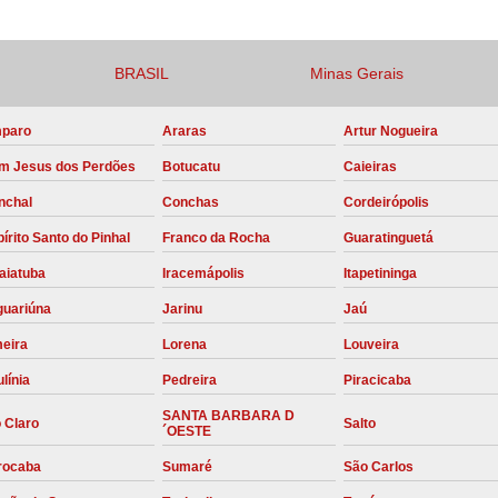
Compressor para Locação
Locação Compressor Elétri
BRASIL
Minas Gerais
Locação de Compressor de Alt
paro
Araras
Artur Nogueira
Locação de C
m Jesus dos Perdões
Botucatu
Caieiras
Locação de Compressor de Ar Co
nchal
Conchas
Cordeirópolis
Locação de Compressores
írito Santo do Pinhal
Franco da Rocha
Guaratinguetá
Manutenção Corretiva de Compres
aiatuba
Iracemápolis
Itapetininga
Manutenção d
guariúna
Jarinu
Jaú
Manutenção Preve
meira
Lorena
Louveira
Manutenção Preven
línia
Pedreira
Piracicaba
Manutenção Pre
SANTA BARBARA D
 Claro
Salto
´OESTE
Manutenção P
rocaba
Sumaré
São Carlos
Manutenção Prev