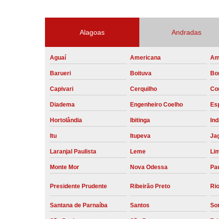
Alagoas
Andradas
Aguaí
Americana
Am
Barueri
Boituva
Bo
Capivari
Cerquilho
Co
Diadema
Engenheiro Coelho
Esp
Hortolândia
Ibitinga
Ind
Itu
Itupeva
Ja
Laranjal Paulista
Leme
Li
Monte Mor
Nova Odessa
Pau
Presidente Prudente
Ribeirão Preto
Rio
Santana de Parnaíba
Santos
So