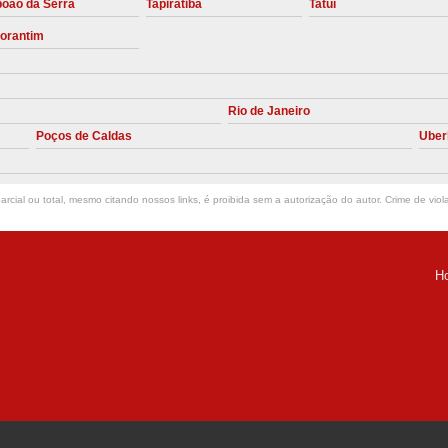
boão da Serra
Tapiratiba
Tatuí
Manutenção Preve
torantim
Manutenção Pr
Manutenção Preventiva em Compres
Rio de Janeiro
Empresa de Manutenção de C
Poços de Caldas
Uber
Manutenção Compressor de A
Manutenção Compressor de Ar S
rcial ou total, mesmo citando nossos links, é proibida sem a autorização do autor. Crime de viol
Manutenção Compressor Sch
Manutenção
H
Manutenção em C
ria Helena -
Manutenção no Cabeçote de Compr
Loja de Peças para Compresso
Peças de Compressor de Ar
P
Peças do Compressor Schul