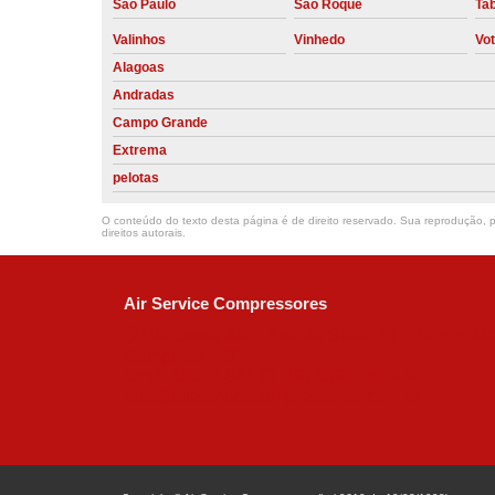
São Paulo
São Roque
Ta
Valinhos
Vinhedo
Vo
Alagoas
Andradas
Campo Grande
Extrema
pelotas
O conteúdo do texto desta página é de direito reservado. Sua reprodução, pa
direitos autorais
.
Air Service Compressores
Diaconisa Alice Ana da Silva, 73 - Parque Ma
Campinas - SP
CEP: 13067-841
(19) 3397-9502
ralfe@airservicecompressores.com.br