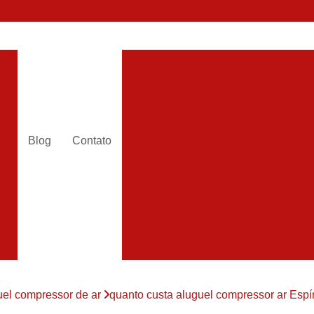
Alugar Compressor
Alugar
es
Aluguel Compressor Ar
Alugue
a
Aluguel de Compressor de Ar Co
es
Compressor Aluguel
Compres
Blog
Contato
a
Assistencia Compressor de
r
Assistencia de Compressor
es
Assistencia T
Assistencia Tecnica de Compressor
es
Assistencia Tecnica em Compr
es
Assistência em Compressor
uel compressor de ar
quanto custa aluguel compressor ar Espír
Assistência
es