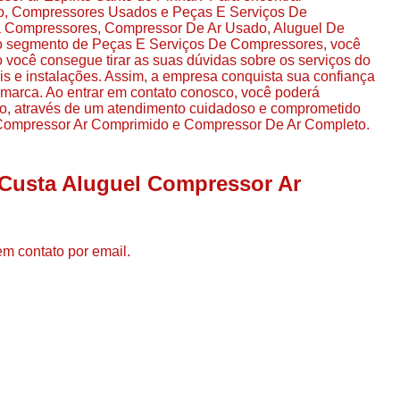
Compressor de Ar de Par
so, Compressores Usados e Peças E Serviços De
 Compressores, Compressor De Ar Usado, Aluguel De
Compressor de Ar Rotativo
do segmento de Peças E Serviços De Compressores, você
 você consegue tirar as suas dúvidas sobre os serviços do
Compressor de Ar Tipo Parafuso
is e instalações. Assim, a empresa conquista sua confiança
a marca. Ao entrar em contato conosco, você poderá
Compressores de Ar Par
ão, através de um atendimento cuidadoso e comprometido
Compressor Ar Comprimido e Compressor De Ar Completo.
Compressor a Parafuso
Compressor de Parafuso
 Custa Aluguel Compressor Ar
Compressor de Parafu
Compressor Parafuso 15h
Compressor Parafuso Refri
em contato por email.
Compressor Rotativo de P
Compressor Ar Usado
Compressor de Ar Parafuso 
Compressor de Ar Usad