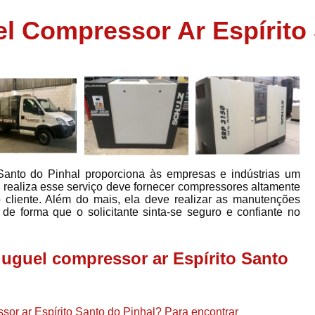
Assistência em
l Compressor Ar Espírito 
e
Assistência em Compressor Ingerso
es
Assistência em Compressor Schulz
r
Assistência Técnic
e
r
Assistência Técnica em Compressor
o
Compressor de Ar Grande In
r
Compressor de Ar Industrial Par
 Santo do Pinhal proporciona às empresas e indústrias um
o
Compressor de Refrigeraçã
e realiza esse serviço deve fornecer compressores altamente
 cliente. Além do mais, ela deve realizar as manutenções
es
Compressor Industrial G
 de forma que o solicitante sinta-se seguro e confiante no
a
Compressor Industrial Par
es
Compressor Refrigeração Ind
luguel compressor ar Espírito Santo
r
o
Compressor Ar Compr
Compressor de Ar a Para
r
sor ar Espírito Santo do Pinhal? Para encontrar