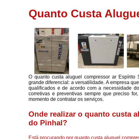
usados
Quanto Custa Alugue
Conserto d
compressor
Filtros de a
Locação d
compresso
Manutençã
de
compresso
O quanto custa aluguel compressor ar Espírito
Manutençã
grande diferencial: a versatilidade. A empresa qu
de
qualificados e de acordo com a necessidade do
compressor
corretivas e preventivas sempre que preciso for,
Peças par
momento de contratar os serviços.
compressor
Onde realizar o quanto custa a
Redes de a
comprimid
do Pinhal?
Venda de
compresso
Está procurando por quanto custa aluguel compres