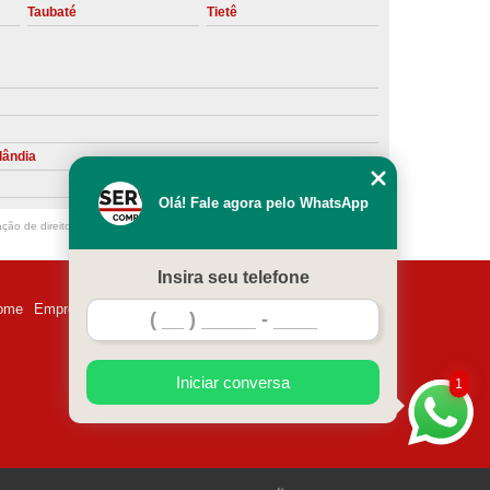
Taubaté
Tietê
ntiva de Compressor Parafuso
eventiva de Compressores
sores de Ar
Compressor Schulz Manutenção
ompressores
Manutenção Compressor
lândia
r
Manutenção Compressor de Ar Direto
Olá! Fale agora pelo WhatsApp
chulz
Manutenção Compressor Parafuso
ação de direito autoral – artigo 184 do Código Penal –
Lei 9610/98 - Lei de
ulz
Manutenção de Compressor de Ar
Insira seu telefone
 em Compressor de Ar
ome
Empresa
Missão
Serviços
Contato
Mapa do site
ompressor de Ar Comprimido
essor
Loja de Peças para Compressor de Ar
Iniciar conversa
1
res
Manutenção para Compressor de Ar
eças de Reposição para Compressores de Ar
z
Peças para Compressor Atlas Copco