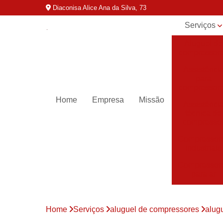
Diaconisa Alice Ana da Silva, 73
Serviços
Aluguel de
compressor
Assistênci
para
compressor
Home
Empresa
Missão
Assistênci
técnica de
compresso
Compressor
industriais
Compressor
para ar
Compressor
parafuso
Home
Serviços
aluguel de compressores
alug
Compressor