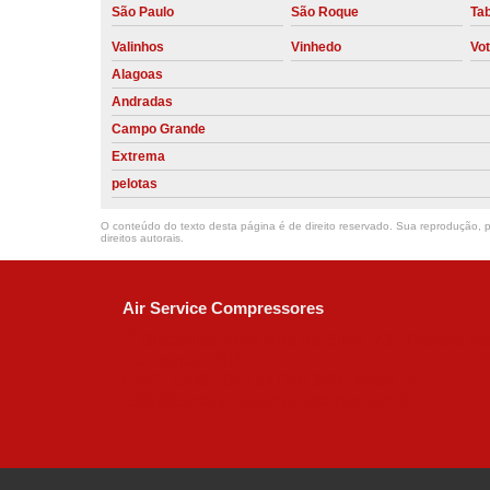
São Paulo
São Roque
Ta
Valinhos
Vinhedo
Vo
Alagoas
Andradas
Campo Grande
Extrema
pelotas
O conteúdo do texto desta página é de direito reservado. Sua reprodução, pa
direitos autorais
.
Air Service Compressores
Diaconisa Alice Ana da Silva, 73 - Parque Ma
Campinas - SP
CEP: 13067-841
(19) 3397-9502
ralfe@airservicecompressores.com.br