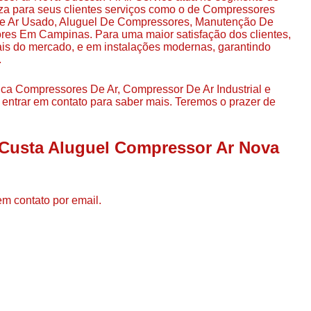
Compressor de Ar de Par
za para seus clientes serviços como o de Compressores
De Ar Usado, Aluguel De Compressores, Manutenção De
Compressor de Ar Rotativo
es Em Campinas. Para uma maior satisfação dos clientes,
ais do mercado, e em instalações modernas, garantindo
Compressor de Ar Tipo Parafuso
.
Compressores de Ar Par
ca Compressores De Ar, Compressor De Ar Industrial e
Compressor a Parafuso
entrar em contato para saber mais. Teremos o prazer de
Compressor de Parafuso
 Custa Aluguel Compressor Ar Nova
Compressor de Parafu
Compressor Parafuso 15h
Compressor Parafuso Refri
em contato por email.
Compressor Rotativo de P
Compressor Ar Usado
Compressor de Ar Parafuso 
Compressor de Ar Usad