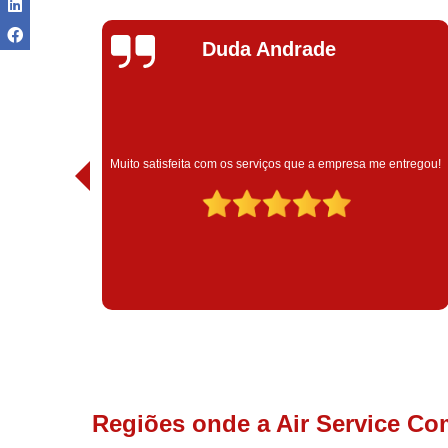
Ivoneide Silva
Muito satisfeita com o atendimento com essa empresa. Eles
ntregou!
são muito profissionais no que fazem.
Regiões onde a Air Service Co