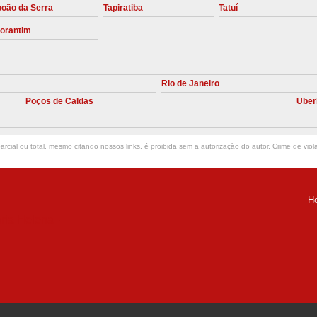
boão da Serra
Tapiratiba
Tatuí
Manutenção Preve
torantim
Manutenção Pr
Manutenção Preventiva em Compres
Rio de Janeiro
Empresa de Manutenção de C
Poços de Caldas
Uber
Manutenção Compressor de A
Manutenção Compressor de Ar S
rcial ou total, mesmo citando nossos links, é proibida sem a autorização do autor. Crime de viol
Manutenção Compressor Sch
Manutenção
H
Manutenção em C
ria Helena -
Manutenção no Cabeçote de Compr
Loja de Peças para Compresso
Peças de Compressor de Ar
P
Peças do Compressor Schul