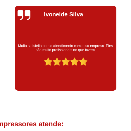
Compressor de Parafuso 
Compressor Schulz Usado
Com
Silvana Alves
Conserto Compressor Atla
Conserto Compressor de Ar Schu
Conserto Compressor Ingerso
Super satisfeita com o serviço prestado, atendimento muito
bom! colaoradores educado e transparente, destaque para o
Conserto Compressor 
colaborador Claudinei excelente profissional!
Conserto de Compressor de
Manutenção de Ar C
Filtro Coalescente para Ar Com
Filtro Compressor
Filtro de
Filtro de Ar Comprimido para C
Filtro de óleo para Compr
Filtros para Compressor
mpressores atende:
Aluguel de Compressor de 