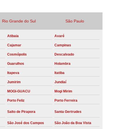
Locação Compressor de Ar Parafuso
co
Locação de Compressor a Diesel
Rio Grande do Sul
São Paulo
a Pressão
Locação de Compressor de Ar
Atibaia
Avaré
ompressor de Ar a Diesel
Cajamar
Campinas
mprimido
Locação de Compressor Parafuso
Cosmópolis
Descalvado
Compressor de Ar Manutenção Preventiva
Guarulhos
Holambra
sores
Manutenção Corretiva em Compressor
Itapeva
Itatiba
e Compressores Parafuso
Jumirim
Jundiaí
ntiva Compressor Atlas Copco
MOGI-GUACU
Mogi Mirim
tiva Compressor de Ar Schulz
Porto Feliz
Porto Ferreira
ventiva Compressor Schulz
Salto de Pirapora
Santa Gertrudes
reventiva de Compressor
São José dos Campos
São João da Boa Vista
entiva de Compressor de Ar