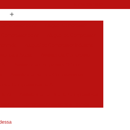
(19) 3397-9502
 Compressor de Ar
Aluguel Compressor
l Compressor de Ar
Aluguel de Compressor
mprimido
Aluguel de Compressor Industrial
sor para Alugar
Assistencia Compressor
 Ar
Assistencia Compressor Schulz
es
Assistencia Tecnica Compressores
ecnica Compressores de Ar
 de Ar
Assistencia Tecnica de Compressores
essores
Compressor Assistencia Tecnica
Assistência em Compressor Atlas Copco
Odessa
 em Compressor Chicago