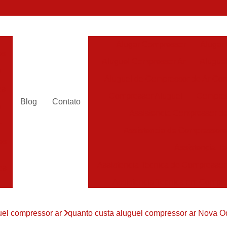
Alugar Compressor
Alugar
es
Aluguel Compressor Ar
Alugue
a
Aluguel de Compressor de Ar Co
es
Compressor Aluguel
Compres
Blog
Contato
a
Assistencia Compressor de
r
Assistencia de Compressor
es
Assistencia T
Assistencia Tecnica de Compressor
es
Assistencia Tecnica em Compr
es
Assistência em Compressor
uel compressor ar
quanto custa aluguel compressor ar Nova 
Assistência
es