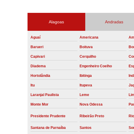
Alagoas
Andradas
Aguaí
Americana
Am
Barueri
Boituva
Bo
Capivari
Cerquilho
Co
Diadema
Engenheiro Coelho
Esp
Hortolândia
Ibitinga
Ind
Itu
Itupeva
Ja
Laranjal Paulista
Leme
Li
Monte Mor
Nova Odessa
Pau
Presidente Prudente
Ribeirão Preto
Rio
Santana de Parnaíba
Santos
So