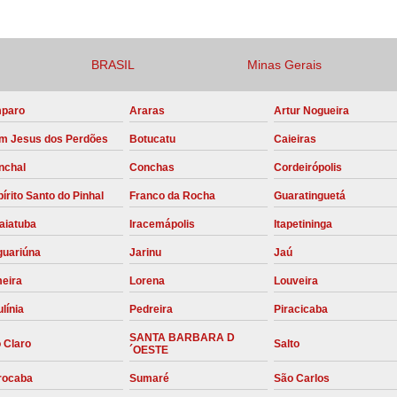
Compressor para Locação
Locação Compressor Elétri
BRASIL
Minas Gerais
Locação de Compressor de Alt
paro
Araras
Artur Nogueira
Locação de C
m Jesus dos Perdões
Botucatu
Caieiras
Locação de Compressor de Ar Co
nchal
Conchas
Cordeirópolis
Locação de Compressores
írito Santo do Pinhal
Franco da Rocha
Guaratinguetá
Manutenção Corretiva de Compres
aiatuba
Iracemápolis
Itapetininga
Manutenção d
guariúna
Jarinu
Jaú
Manutenção Preve
meira
Lorena
Louveira
Manutenção Preven
línia
Pedreira
Piracicaba
Manutenção Pre
SANTA BARBARA D
 Claro
Salto
´OESTE
Manutenção P
rocaba
Sumaré
São Carlos
Manutenção Prev