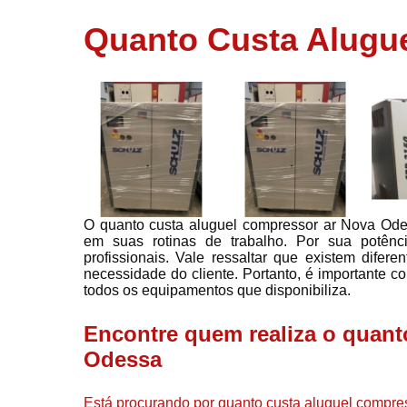
usados
Quanto Custa Alugu
Conserto d
compressor
Filtros de a
Locação d
compresso
Manutençã
de
compresso
O quanto custa aluguel compressor ar Nova Ode
Manutençã
em suas rotinas de trabalho. Por sua potênc
de
profissionais. Vale ressaltar que existem dife
compressor
necessidade do cliente. Portanto, é importante c
Peças par
todos os equipamentos que disponibiliza.
compressor
Encontre quem realiza o quant
Redes de a
comprimid
Odessa
Venda de
compresso
Está procurando por quanto custa aluguel compre