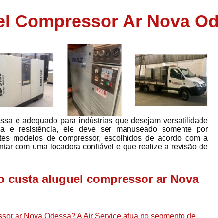
Assistência em
el Compressor Ar Nova O
e
Assistência em Compressor Ingerso
es
Assistência em Compressor Schulz
r
Assistência Técnic
e
r
Assistência Técnica em Compressor
o
Compressor de Ar Grande In
r
Compressor de Ar Industrial Par
ssa é adequado para indústrias que desejam versatilidade
o
Compressor de Refrigeraçã
ia e resistência, ele deve ser manuseado somente por
rentes modelos de compressor, escolhidos de acordo com a
es
Compressor Industrial G
ontar com uma locadora confiável e que realize a revisão de
a
Compressor Industrial Par
es
Compressor Refrigeração Ind
o custa aluguel compressor ar Nova
r
o
Compressor Ar Compr
Compressor de Ar a Para
r
ssor ar Nova Odessa? A Air Service atua no segmento de