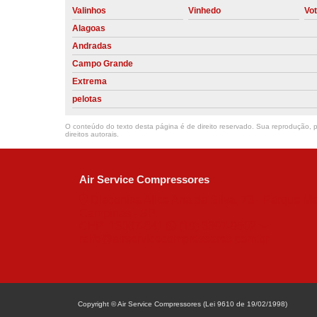
Valinhos
Vinhedo
Vo
Alagoas
Andradas
Campo Grande
Extrema
pelotas
O conteúdo do texto desta página é de direito reservado. Sua reprodução, pa
direitos autorais
.
Air Service Compressores
Diaconisa Alice Ana da Silva, 73 - Parque Ma
Campinas - SP
CEP: 13067-841
(19) 3397-9502
ralfe@airservicecompressores.com.br
Copyright © Air Service Compressores (Lei 9610 de 19/02/1998)