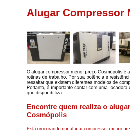
usados
Alugar Compressor 
Conserto d
compressor
Filtros de a
Locação d
compresso
Manutençã
de
compresso
O alugar compressor menor preço Cosmópolis é a
Manutençã
rotinas de trabalho. Por sua potência e resistên
de
ressaltar que existem diferentes modelos de comp
compressor
Portanto, é importante contar com uma locadora 
Peças par
que disponibiliza.
compressor
Encontre quem realiza o alug
Redes de a
comprimid
Cosmópolis
Venda de
compresso
Está procurando por alugar compressor menor pr