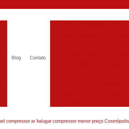
Alugar Compressor
Alugar
es
Aluguel Compressor Ar
Alugue
a
Aluguel de Compressor de Ar Co
es
Compressor Aluguel
Compres
Blog
Contato
a
Assistencia Compressor de
r
Assistencia de Compressor
es
Assistencia T
Assistencia Tecnica de Compressor
es
Assistencia Tecnica em Compr
es
Assistência em Compressor
uel compressor ar
alugar compressor menor preço Cosmópolis
Assistência
es