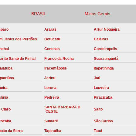
Compressor para Locação
BRASIL
Minas Gerais
Locação Compressor Elétri
Locação de Compressor de Alt
paro
Araras
Artur Nogueira
m Jesus dos Perdões
Botucatu
Caieiras
Locação de C
nchal
Conchas
Cordeirópolis
Locação de Compressor de Ar Co
írito Santo do Pinhal
Franco da Rocha
Guaratinguetá
Locação de Compressores
aiatuba
Iracemápolis
Itapetininga
Manutenção Corretiva de Compres
guariúna
Jarinu
Jaú
Manutenção d
meira
Lorena
Louveira
Manutenção Preve
línia
Pedreira
Piracicaba
Manutenção Preven
SANTA BARBARA D
 Claro
Salto
´OESTE
Manutenção Pre
rocaba
Sumaré
São Carlos
Manutenção P
boão da Serra
Tapiratiba
Tatuí
Manutenção Prev