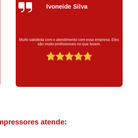
Compressor de Parafuso 
Silvana Alves
Compressor Schulz Usado
Com
Conserto Compressor Atla
Conserto Compressor de Ar Schu
Super satisfeita com o serviço prestado, atendimento muito
Eles
Conserto Compressor Ingerso
bom! colaoradores educado e transparente, destaque para o
colaborador Claudinei excelente profissional!
Conserto Compressor 
Conserto de Compressor de
Manutenção de Ar C
Filtro Coalescente para Ar Com
Filtro Compressor
Filtro de
Filtro de Ar Comprimido para C
Filtro de óleo para Compr
mpressores atende:
Filtros para Compressor
Aluguel de Compressor de 