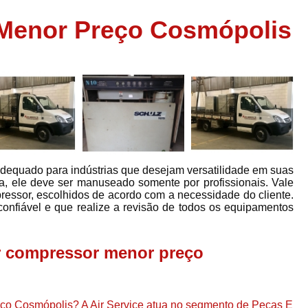
Assistência em
Menor Preço Cosmópolis
e
Assistência em Compressor Ingerso
es
Assistência em Compressor Schulz
r
Assistência Técnic
e
r
Assistência Técnica em Compressor
o
Compressor de Ar Grande In
r
Compressor de Ar Industrial Par
dequado para indústrias que desejam versatilidade em suas
o
Compressor de Refrigeraçã
cia, ele deve ser manuseado somente por profissionais. Vale
ressor, escolhidos de acordo com a necessidade do cliente.
es
Compressor Industrial G
confiável e que realize a revisão de todos os equipamentos
a
Compressor Industrial Par
es
Compressor Refrigeração Ind
ar compressor menor preço
r
o
Compressor Ar Compr
Compressor de Ar a Para
r
eço Cosmópolis? A Air Service atua no segmento de Peças E