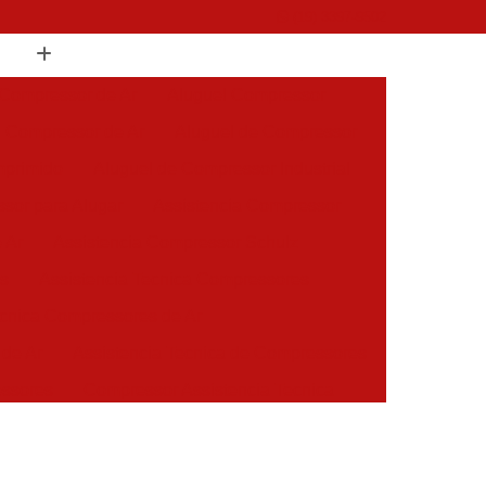
(19) 3397-9502
 Compressor de Ar
Aluguel Compressor
l Compressor de Ar
Aluguel de Compressor
mprimido
Aluguel de Compressor Industrial
sor para Alugar
Assistencia Compressor
 Ar
Assistencia Compressor Schulz
es
Assistencia Tecnica Compressores
ecnica Compressores de Ar
 de Ar
Assistencia Tecnica de Compressores
essores
Compressor Assistencia Tecnica
Assistência em Compressor Atlas Copco
 em Compressor Chicago