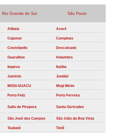
Locação Compressor de Ar Parafuso
Rio Grande do Sul
São Paulo
co
Locação de Compressor a Diesel
a Pressão
Locação de Compressor de Ar
Atibaia
Avaré
Cajamar
Campinas
ompressor de Ar a Diesel
Cosmópolis
Descalvado
mprimido
Locação de Compressor Parafuso
Guarulhos
Holambra
Compressor de Ar Manutenção Preventiva
Itapeva
Itatiba
sores
Manutenção Corretiva em Compressor
Jumirim
Jundiaí
e Compressores Parafuso
MOGI-GUACU
Mogi Mirim
ntiva Compressor Atlas Copco
Porto Feliz
Porto Ferreira
tiva Compressor de Ar Schulz
Salto de Pirapora
Santa Gertrudes
ventiva Compressor Schulz
São José dos Campos
São João da Boa Vista
reventiva de Compressor
Taubaté
Tietê
entiva de Compressor de Ar