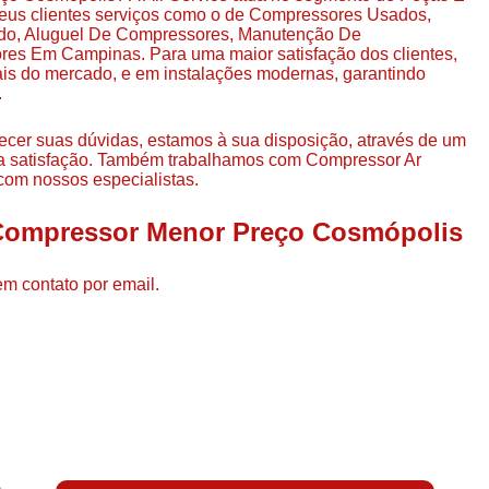
Compressor de Ar de Par
seus clientes serviços como o de Compressores Usados,
ado, Aluguel De Compressores, Manutenção De
Compressor de Ar Rotativo
es Em Campinas. Para uma maior satisfação dos clientes,
ais do mercado, e em instalações modernas, garantindo
Compressor de Ar Tipo Parafuso
.
Compressores de Ar Par
ecer suas dúvidas, estamos à sua disposição, através de um
Compressor a Parafuso
a satisfação. Também trabalhamos com Compressor Ar
om nossos especialistas.
Compressor de Parafuso
 Compressor Menor Preço Cosmópolis
Compressor de Parafu
Compressor Parafuso 15h
em contato por email.
Compressor Parafuso Refri
Compressor Rotativo de P
Compressor Ar Usado
Compressor de Ar Parafuso 
Compressor de Ar Usad