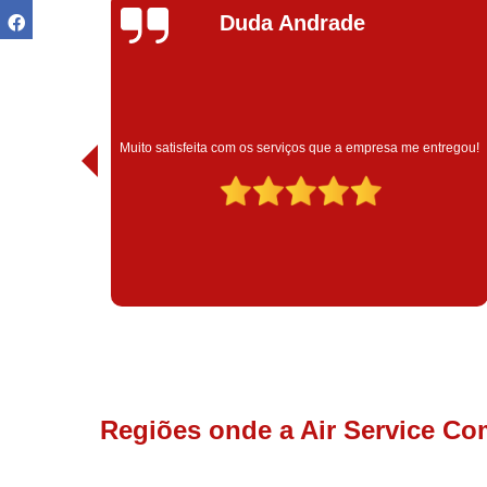
Ivoneide Silva
Muito satisfeita com o atendimento com essa empresa. 
a me entregou!
são muito profissionais no que fazem.
Regiões onde a Air Service Co