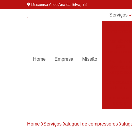
Diaconisa Alice Ana da Silva, 73
Serviços
Aluguel de
compressor
Assistênci
para
compressor
Home
Empresa
Missão
Assistênci
técnica de
compresso
Compressor
industriais
Compressor
para ar
Compressor
parafuso
Home
Serviços
aluguel de compressores
alug
Compressor