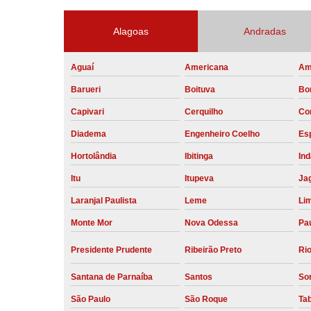
Alagoas
Andradas
Aguaí
Americana
Am
Barueri
Boituva
Bo
Capivari
Cerquilho
Co
Diadema
Engenheiro Coelho
Esp
Hortolândia
Ibitinga
Ind
Itu
Itupeva
Ja
Laranjal Paulista
Leme
Li
Monte Mor
Nova Odessa
Pau
Presidente Prudente
Ribeirão Preto
Rio
Santana de Parnaíba
Santos
So
São Paulo
São Roque
Ta