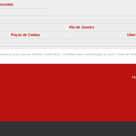
torantim
Manutenção Preve
Manutenção Pr
Rio de Janeiro
Manutenção Preventiva em Compres
Poços de Caldas
Uber
Empresa de Manutenção de C
Manutenção Compressor de A
rcial ou total, mesmo citando nossos links, é proibida sem a autorização do autor. Crime de viol
Manutenção Compressor de Ar S
Manutenção Compressor Sch
H
Manutenção
ria Helena -
Manutenção em C
Manutenção no Cabeçote de Compr
Loja de Peças para Compresso
Peças de Compressor de Ar
P
Peças do Compressor Schul