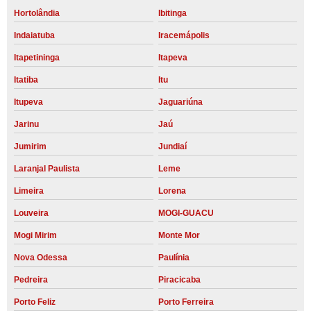
Hortolândia
Ibitinga
Indaiatuba
Iracemápolis
Itapetininga
Itapeva
Itatiba
Itu
Itupeva
Jaguariúna
Jarinu
Jaú
Jumirim
Jundiaí
Laranjal Paulista
Leme
Limeira
Lorena
Louveira
MOGI-GUACU
Mogi Mirim
Monte Mor
Nova Odessa
Paulínia
Pedreira
Piracicaba
Porto Feliz
Porto Ferreira