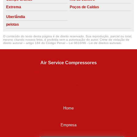
Extrema
Poços de Caldas
Uberlândia
pelotas
O conteúdo do texto desta página é de direito reservado. Sua reprodução, parcial ou total,
mesmo citando nossos links, é proibida sem a autorização do autor. Crime de violação de
direito autoral – artigo 184 do Código Penal –
Lei 9610/98 - Lei de direitos autorais
.
Air Service Compressores
Diaconisa Alice Ana da Silva, 73 - Parque Maria Helena -
Campinas - SP
CEP: 13067-841
(19) 3397-9502
ralfe@airservicecompressores.com.br
Home
Empresa