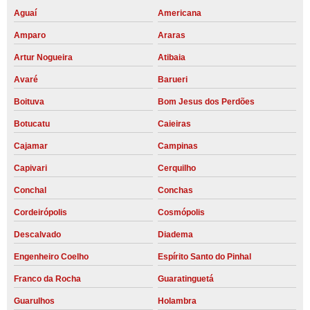
Aguaí
Americana
Amparo
Araras
Artur Nogueira
Atibaia
Avaré
Barueri
Boituva
Bom Jesus dos Perdões
Botucatu
Caieiras
Cajamar
Campinas
Capivari
Cerquilho
Conchal
Conchas
Cordeirópolis
Cosmópolis
Descalvado
Diadema
Engenheiro Coelho
Espírito Santo do Pinhal
Franco da Rocha
Guaratinguetá
Guarulhos
Holambra