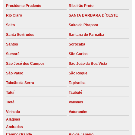
Presidente Prudente
Ribeirão Preto
Rio Claro
SANTA BARBARA D´OESTE
Salto
Salto de Pirapora
Santa Gertrudes
Santana de Parnaíba
Santos
Sorocaba
Sumaré
São Carlos
São José dos Campos
São João da Boa Vista
São Paulo
São Roque
Taboão da Serra
Tapiratiba
Tatuí
Taubaté
Tietê
Valinhos
Vinhedo
Votorantim
Alagoas
Andradas
Campo Grande
Rio de Janeiro