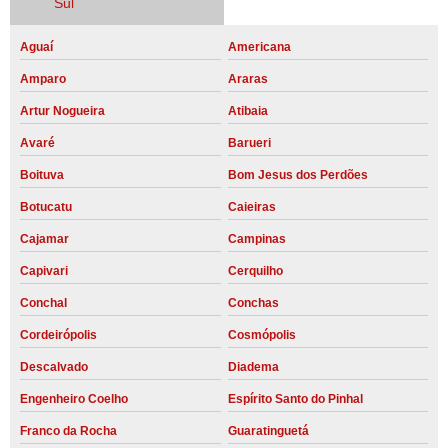
Sul
Aguaí
Americana
Amparo
Araras
Artur Nogueira
Atibaia
Avaré
Barueri
Boituva
Bom Jesus dos Perdões
Botucatu
Caieiras
Cajamar
Campinas
Capivari
Cerquilho
Conchal
Conchas
Cordeirópolis
Cosmópolis
Descalvado
Diadema
Engenheiro Coelho
Espírito Santo do Pinhal
Franco da Rocha
Guaratinguetá