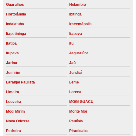
Guarulhos
Holambra
Hortolândia
Ibitinga
Indaiatuba
Iracemápolis
Itapetininga
Itapeva
Itatiba
Itu
Itupeva
Jaguariúna
Jarinu
Jaú
Jumirim
Jundiaí
Laranjal Paulista
Leme
Limeira
Lorena
Louveira
MOGI-GUACU
Mogi Mirim
Monte Mor
Nova Odessa
Paulínia
Pedreira
Piracicaba