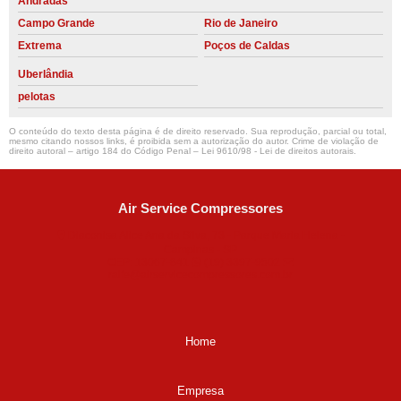
Andradas
Campo Grande
Rio de Janeiro
Extrema
Poços de Caldas
Uberlândia
pelotas
O conteúdo do texto desta página é de direito reservado. Sua reprodução, parcial ou total,
mesmo citando nossos links, é proibida sem a autorização do autor. Crime de violação de
direito autoral – artigo 184 do Código Penal –
Lei 9610/98 - Lei de direitos autorais
.
Air Service Compressores
Diaconisa Alice Ana da Silva, 73 - Parque Maria Helena -
Campinas - SP
CEP: 13067-841
(19) 3397-9502
ralfe@airservicecompressores.com.br
Home
Empresa