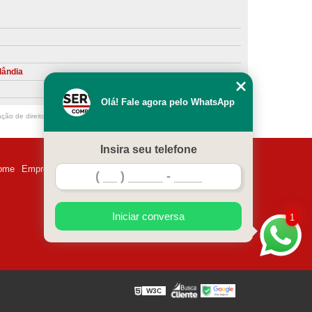
ntiva de Compressor Parafuso
eventiva de Compressores
sores de Ar
Compressor Schulz Manutenção
lândia
ompressores
Manutenção Compressor
Olá! Fale agora pelo WhatsApp
r
Manutenção Compressor de Ar Direto
ação de direito autoral – artigo 184 do Código Penal –
Lei 9610/98 - Lei de
chulz
Manutenção Compressor Parafuso
Insira seu telefone
ulz
Manutenção de Compressor de Ar
ome
Empresa
Missão
Serviços
Contato
Mapa do site
 em Compressor de Ar
ompressor de Ar Comprimido
Iniciar conversa
1
essor
Loja de Peças para Compressor de Ar
res
Manutenção para Compressor de Ar
eças de Reposição para Compressores de Ar
W3C
z
Peças para Compressor Atlas Copco