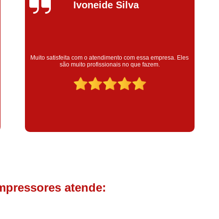
Compressor de Parafuso 
Silvana Alves
Compressor Schulz Usado
Com
Conserto Compressor Atla
Conserto Compressor de Ar Schu
Super satisfeita com o serviço prestado, atendimento muito
bom! colaoradores educado e transparente, destaque para o
Conserto Compressor Ingerso
colaborador Claudinei excelente profissional!
Conserto Compressor 
Conserto de Compressor de
Manutenção de Ar C
Filtro Coalescente para Ar Com
Filtro Compressor
Filtro de
Filtro de Ar Comprimido para C
Filtro de óleo para Compr
mpressores atende:
Filtros para Compressor
Aluguel de Compressor de 