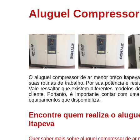
usados
Aluguel Compressor 
Conserto d
compressor
Filtros de a
Locação d
compresso
Manutençã
de
compresso
O aluguel compressor de ar menor preço Itapeva
Manutençã
suas rotinas de trabalho. Por sua potência e res
de
Vale ressaltar que existem diferentes modelos 
compressor
cliente. Portanto, é importante contar com um
Peças par
equipamentos que disponibiliza.
compressor
Encontre quem realiza o alugu
Redes de a
comprimid
Itapeva
Venda de
compresso
Quer saber mais sobre aluguel compressor de ar m