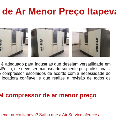
Assistência em
de Ar Menor Preço Itapev
e
Assistência em Compressor Ingerso
es
Assistência em Compressor Schulz
r
Assistência Técnic
e
r
Assistência Técnica em Compressor
o
Compressor de Ar Grande In
r
Compressor de Ar Industrial Par
 é adequado para indústrias que desejam versatilidade em
o
Compressor de Refrigeraçã
istência, ele deve ser manuseado somente por profissionais.
de compressor, escolhidos de acordo com a necessidade do
es
Compressor Industrial G
a locadora confiável e que realize a revisão de todos os
a
Compressor Industrial Par
es
Compressor Refrigeração Ind
el compressor de ar menor preço
r
o
Compressor Ar Compr
Compressor de Ar a Para
r
enor preço Itapeva? Saiba que a Air Service oferece a