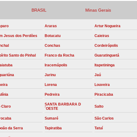
Compressor para Locação
BRASIL
Minas Gerais
Locação Compressor Elétri
paro
Araras
Artur Nogueira
Locação de Compressor de Alt
m Jesus dos Perdões
Botucatu
Caieiras
Locação de C
nchal
Conchas
Cordeirópolis
Locação de Compressor de Ar Co
írito Santo do Pinhal
Franco da Rocha
Guaratinguetá
Locação de Compressores
aiatuba
Iracemápolis
Itapetininga
Manutenção Corretiva de Compres
guariúna
Jarinu
Jaú
Manutenção d
meira
Lorena
Louveira
Manutenção Preve
línia
Pedreira
Piracicaba
Manutenção Preven
SANTA BARBARA D
 Claro
Salto
´OESTE
Manutenção Pre
rocaba
Sumaré
São Carlos
Manutenção P
boão da Serra
Tapiratiba
Tatuí
Manutenção Prev