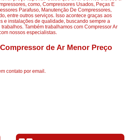
Compressor de Ar de Par
ompressores, como, Compressores Usados, Peças E
essores Parafuso, Manutenção De Compressores,
Compressor de Ar Rotativo
, entre outros serviços. Isso acontece graças aos
is e instalações de qualidade, buscando sempre a
Compressor de Ar Tipo Parafuso
s e trabalhos. Também trabalhamos com Compressor Ar
om nossos especialistas.
Compressores de Ar Par
Compressor a Parafuso
l Compressor de Ar Menor Preço
Compressor de Parafuso
Compressor de Parafu
em contato por email.
Compressor Parafuso 15h
Compressor Parafuso Refri
Compressor Rotativo de P
Compressor Ar Usado
Compressor de Ar Parafuso 
Compressor de Ar Usad