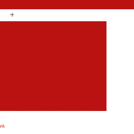
(19) 3397-9502
 Compressor de Ar
Aluguel Compressor
l Compressor de Ar
Aluguel de Compressor
mprimido
Aluguel de Compressor Industrial
sor para Alugar
Assistencia Compressor
 Ar
Assistencia Compressor Schulz
es
Assistencia Tecnica Compressores
ecnica Compressores de Ar
 de Ar
Assistencia Tecnica de Compressores
essores
Compressor Assistencia Tecnica
Assistência em Compressor Atlas Copco
eva
 em Compressor Chicago