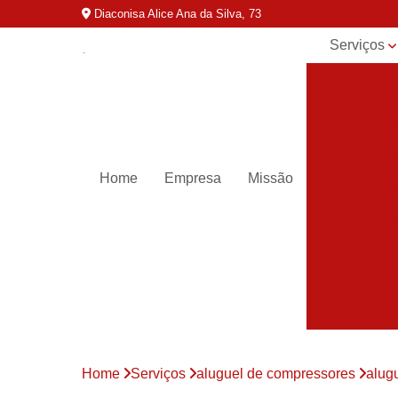
Diaconisa Alice Ana da Silva, 73
Serviços
Aluguel de
compressor
Assistênci
para
compressor
Home
Empresa
Missão
Assistênci
técnica de
compresso
Compressor
industriais
Compressor
para ar
Compressor
parafuso
Home
Serviços
aluguel de compressores
alug
Compressor