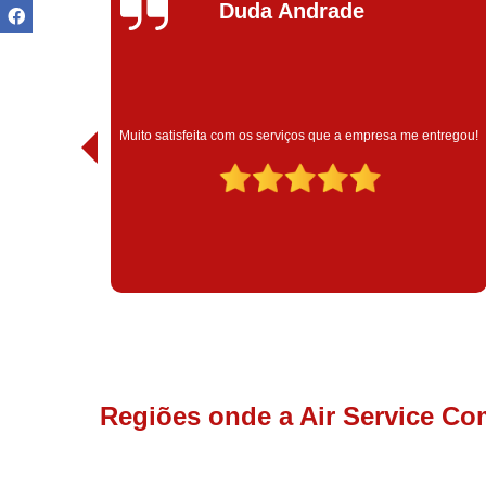
Ivoneide Silva
Muito satisfeita com o atendimento com essa empresa. Eles
ntregou!
são muito profissionais no que fazem.
Regiões onde a Air Service Co