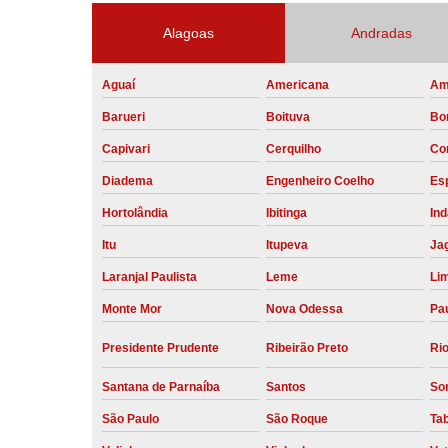
Alagoas
Andradas
Aguaí
Americana
Am
Barueri
Boituva
Bo
Capivari
Cerquilho
Co
Diadema
Engenheiro Coelho
Esp
Hortolândia
Ibitinga
Ind
Itu
Itupeva
Ja
Laranjal Paulista
Leme
Li
Monte Mor
Nova Odessa
Pau
Presidente Prudente
Ribeirão Preto
Rio
Santana de Parnaíba
Santos
So
São Paulo
São Roque
Ta