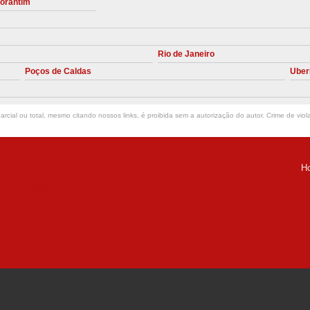
torantim
Manutenção Preve
Manutenção Pr
Rio de Janeiro
Manutenção Preventiva em Compres
Poços de Caldas
Uber
Empresa de Manutenção de C
Manutenção Compressor de A
rcial ou total, mesmo citando nossos links, é proibida sem a autorização do autor. Crime de viol
Manutenção Compressor de Ar S
Manutenção Compressor Sch
H
Manutenção
ria Helena -
Manutenção em C
Manutenção no Cabeçote de Compr
Loja de Peças para Compresso
Peças de Compressor de Ar
P
Peças do Compressor Schul