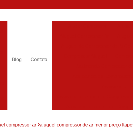
Alugar Compressor
Alugar
es
Aluguel Compressor Ar
Alugue
a
Aluguel de Compressor de Ar Co
es
Compressor Aluguel
Compres
Blog
Contato
a
Assistencia Compressor de
r
Assistencia de Compressor
es
Assistencia T
Assistencia Tecnica de Compressor
es
Assistencia Tecnica em Compr
es
Assistência em Compressor
uel compressor ar
aluguel compressor de ar menor preço Itap
Assistência
es