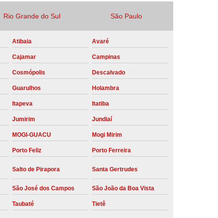
Locação Compressor de Ar Parafuso
Rio Grande do Sul
São Paulo
co
Locação de Compressor a Diesel
Atibaia
Avaré
a Pressão
Locação de Compressor de Ar
Cajamar
Campinas
ompressor de Ar a Diesel
Cosmópolis
Descalvado
mprimido
Locação de Compressor Parafuso
Guarulhos
Holambra
Compressor de Ar Manutenção Preventiva
Itapeva
Itatiba
sores
Manutenção Corretiva em Compressor
Jumirim
Jundiaí
e Compressores Parafuso
MOGI-GUACU
Mogi Mirim
ntiva Compressor Atlas Copco
Porto Feliz
Porto Ferreira
tiva Compressor de Ar Schulz
Salto de Pirapora
Santa Gertrudes
ventiva Compressor Schulz
São José dos Campos
São João da Boa Vista
reventiva de Compressor
Taubaté
Tietê
entiva de Compressor de Ar