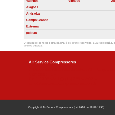
Valinhos
Vinhedo
Vo
Alagoas
Andradas
Campo Grande
Extrema
pelotas
O conteúdo do texto desta página é de direito reservado. Sua reprodução, pa
direitos autorais
.
Air Service Compressores
Diaconisa Alice Ana da Silva, 73 - Parque Ma
Campinas - SP
CEP: 13067-841
(19) 3397-9502
ralfe@airservicecompressores.com.br
Copyright © Air Service Compressores (Lei 9610 de 19/02/1998)