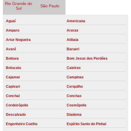
Rio Grande do
São Paulo
Sul
Aguaí
Americana
Amparo
Araras
Artur Nogueira
Atibaia
Avaré
Barueri
Boituva
Bom Jesus dos Perdões
Botucatu
Caieiras
Cajamar
Campinas
Capivari
Cerquilho
Conchal
Conchas
Cordeirópolis
Cosmópolis
Descalvado
Diadema
Engenheiro Coelho
Espírito Santo do Pinhal