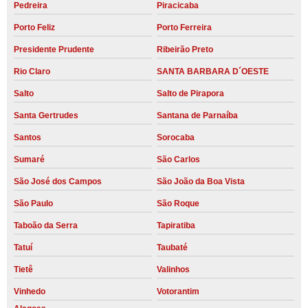
Pedreira
Piracicaba
Porto Feliz
Porto Ferreira
Presidente Prudente
Ribeirão Preto
Rio Claro
SANTA BARBARA D´OESTE
Salto
Salto de Pirapora
Santa Gertrudes
Santana de Parnaíba
Santos
Sorocaba
Sumaré
São Carlos
São José dos Campos
São João da Boa Vista
São Paulo
São Roque
Taboão da Serra
Tapiratiba
Tatuí
Taubaté
Tietê
Valinhos
Vinhedo
Votorantim