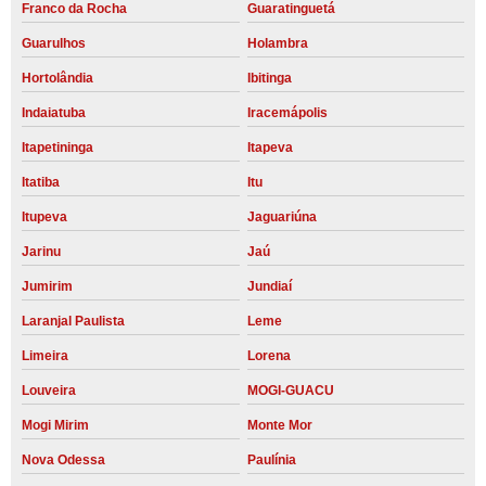
Franco da Rocha
Guaratinguetá
Guarulhos
Holambra
Hortolândia
Ibitinga
Indaiatuba
Iracemápolis
Itapetininga
Itapeva
Itatiba
Itu
Itupeva
Jaguariúna
Jarinu
Jaú
Jumirim
Jundiaí
Laranjal Paulista
Leme
Limeira
Lorena
Louveira
MOGI-GUACU
Mogi Mirim
Monte Mor
Nova Odessa
Paulínia