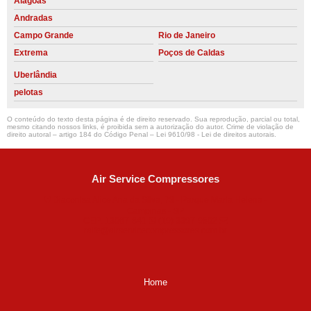
Alagoas
Andradas
Campo Grande
Rio de Janeiro
Extrema
Poços de Caldas
Uberlândia
pelotas
O conteúdo do texto desta página é de direito reservado. Sua reprodução, parcial ou total,
mesmo citando nossos links, é proibida sem a autorização do autor. Crime de violação de
direito autoral – artigo 184 do Código Penal –
Lei 9610/98 - Lei de direitos autorais
.
Air Service Compressores
Diaconisa Alice Ana da Silva, 73 - Parque Maria Helena -
Campinas - SP
CEP: 13067-841
(19) 3397-9502
ralfe@airservicecompressores.com.br
Home