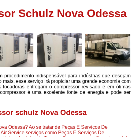
Assistência em
sor Schulz Nova Odessa
e
Assistência em Compressor Ingerso
es
Assistência em Compressor Schulz
r
Assistência Técnic
e
r
Assistência Técnica em Compressor
o
Compressor de Ar Grande In
r
Compressor de Ar Industrial Par
 procedimento indispensável para indústrias que desejam
o
Compressor de Refrigeraçã
o mais, esse serviço irá propiciar uma grande economia com
s locadoras entregam o compressor revisado e em ótimas
es
Compressor Industrial G
 compressor é uma excelente fonte de energia e pode ser
a
Compressor Industrial Par
es
Compressor Refrigeração Ind
ssor schulz Nova Odessa
r
o
Compressor Ar Compr
ova Odessa? Ao se tratar de Peças E Serviços De
Compressor de Ar a Para
Air Service serviços como Peças E Serviços De
r