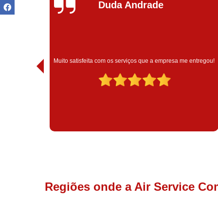
Ivoneide Silva
Muito satisfeita com o atendimento com essa empresa. El
me entregou!
são muito profissionais no que fazem.
Regiões onde a Air Service Co