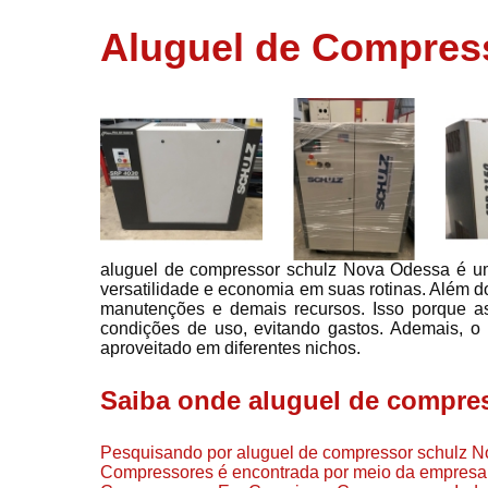
usados
Aluguel de Compres
Conserto d
compressor
Filtros de a
Locação d
compresso
Manutençã
de
compresso
aluguel de compressor schulz Nova Odessa é um
Manutençã
versatilidade e economia em suas rotinas. Além d
de
manutenções e demais recursos. Isso porque a
compressor
condições de uso, evitando gastos. Ademais, o
Peças par
aproveitado em diferentes nichos.
compressor
Saiba onde aluguel de compre
Redes de a
comprimid
Pesquisando por aluguel de compressor schulz N
Venda de
Compressores é encontrada por meio da empresa 
compresso