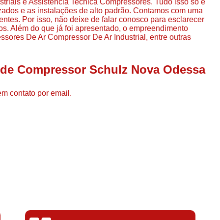
iais e Assistencia Tecnica Compressores. Tudo isso só é
Compressor de Ar de Par
lizados e as instalações de alto padrão. Contamos com uma
entes. Por isso, não deixe de falar conosco para esclarecer
Compressor de Ar Rotativo
s. Além do que já foi apresentado, o empreendimento
sores De Ar Compressor De Ar Industrial, entre outras
Compressor de Ar Tipo Parafuso
Compressores de Ar Par
l de Compressor Schulz Nova Odessa
Compressor a Parafuso
Compressor de Parafuso
em contato por email.
Compressor de Parafu
Compressor Parafuso 15h
Compressor Parafuso Refri
Compressor Rotativo de P
Compressor Ar Usado
Compressor de Ar Parafuso 
Compressor de Ar Usad