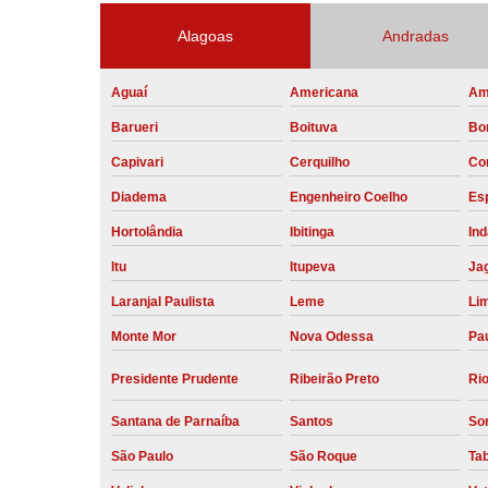
Alagoas
Andradas
Aguaí
Americana
Am
Barueri
Boituva
Bo
Capivari
Cerquilho
Co
Diadema
Engenheiro Coelho
Esp
Hortolândia
Ibitinga
Ind
Itu
Itupeva
Ja
Laranjal Paulista
Leme
Li
Monte Mor
Nova Odessa
Pau
Presidente Prudente
Ribeirão Preto
Rio
Santana de Parnaíba
Santos
So
São Paulo
São Roque
Ta