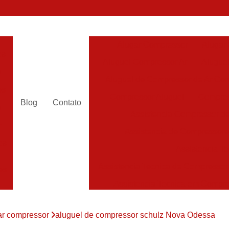
Alugar Compressor
Alugar
es
Aluguel Compressor Ar
Alugue
a
Aluguel de Compressor de Ar Co
es
Compressor Aluguel
Compres
Blog
Contato
a
Assistencia Compressor de
r
Assistencia de Compressor
es
Assistencia T
Assistencia Tecnica de Compressor
es
Assistencia Tecnica em Compr
es
Assistência em Compressor
ar compressor
aluguel de compressor schulz Nova Odessa
Assistência
es