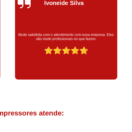
Compressor de Parafuso 
Silvana Alves
Compressor Schulz Usado
Com
Conserto Compressor Atla
Conserto Compressor de Ar Schu
Super satisfeita com o serviço prestado, atendimento muito
es
bom! colaoradores educado e transparente, destaque para o
Conserto Compressor Ingerso
colaborador Claudinei excelente profissional!
Conserto Compressor 
Conserto de Compressor de
Manutenção de Ar C
Filtro Coalescente para Ar Com
Filtro Compressor
Filtro de
Filtro de Ar Comprimido para C
Filtro de óleo para Compr
mpressores atende:
Filtros para Compressor
Aluguel de Compressor de 