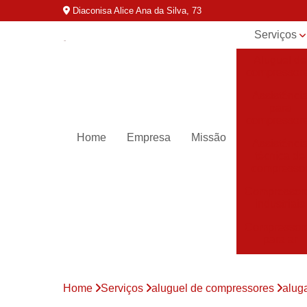
Diaconisa Alice Ana da Silva, 73
Serviços
Aluguel de
compressor
Assistênci
para
compressor
Home
Empresa
Missão
Assistênci
técnica de
compresso
Compressor
industriais
Compressor
para ar
Compressor
parafuso
Home
Serviços
aluguel de compressores
alug
Compressor