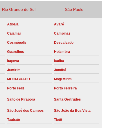
Locação Compressor de Ar Parafuso
Rio Grande do Sul
São Paulo
co
Locação de Compressor a Diesel
Atibaia
Avaré
a Pressão
Locação de Compressor de Ar
Cajamar
Campinas
ompressor de Ar a Diesel
Cosmópolis
Descalvado
mprimido
Locação de Compressor Parafuso
Guarulhos
Holambra
Compressor de Ar Manutenção Preventiva
Itapeva
Itatiba
sores
Manutenção Corretiva em Compressor
Jumirim
Jundiaí
e Compressores Parafuso
MOGI-GUACU
Mogi Mirim
ntiva Compressor Atlas Copco
Porto Feliz
Porto Ferreira
tiva Compressor de Ar Schulz
Salto de Pirapora
Santa Gertrudes
ventiva Compressor Schulz
São José dos Campos
São João da Boa Vista
reventiva de Compressor
Taubaté
Tietê
entiva de Compressor de Ar