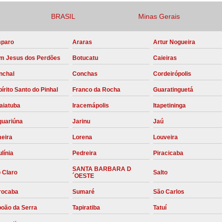
Compressor para Locação
BRASIL
Minas Gerais
Locação Compressor Elétri
paro
Araras
Artur Nogueira
Locação de Compressor de Alt
m Jesus dos Perdões
Botucatu
Caieiras
Locação de C
nchal
Conchas
Cordeirópolis
Locação de Compressor de Ar Co
írito Santo do Pinhal
Franco da Rocha
Guaratinguetá
Locação de Compressores
aiatuba
Iracemápolis
Itapetininga
Manutenção Corretiva de Compres
guariúna
Jarinu
Jaú
Manutenção d
meira
Lorena
Louveira
Manutenção Preve
línia
Pedreira
Piracicaba
Manutenção Preven
SANTA BARBARA D
 Claro
Salto
´OESTE
Manutenção Pre
rocaba
Sumaré
São Carlos
Manutenção P
boão da Serra
Tapiratiba
Tatuí
Manutenção Prev