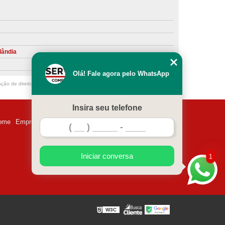
ntiva de Compressor Parafuso
eventiva de Compressores
sores de Ar
Compressor Schulz Manutenção
lândia
ompressores
Manutenção Compressor
Olá! Fale agora pelo WhatsApp
r
Manutenção Compressor de Ar Direto
ação de direito autoral – artigo 184 do Código Penal –
Lei 9610/98 - Lei de
chulz
Manutenção Compressor Parafuso
Insira seu telefone
ulz
Manutenção de Compressor de Ar
ome
Empresa
Missão
Serviços
Contato
Mapa do site
 em Compressor de Ar
ompressor de Ar Comprimido
Iniciar conversa
1
essor
Loja de Peças para Compressor de Ar
res
Manutenção para Compressor de Ar
eças de Reposição para Compressores de Ar
W3C
z
Peças para Compressor Atlas Copco