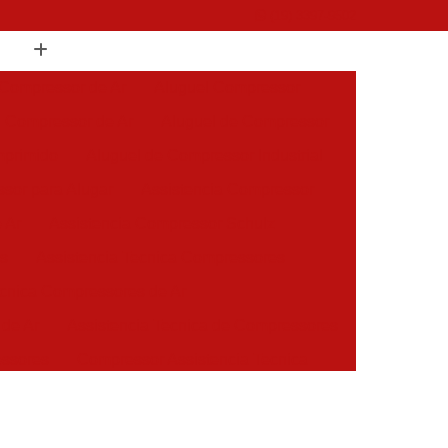
(19) 3397-9502
 Compressor de Ar
Aluguel Compressor
l Compressor de Ar
Aluguel de Compressor
mprimido
Aluguel de Compressor Industrial
sor para Alugar
Assistencia Compressor
 Ar
Assistencia Compressor Schulz
es
Assistencia Tecnica Compressores
ecnica Compressores de Ar
 de Ar
Assistencia Tecnica de Compressores
essores
Compressor Assistencia Tecnica
Assistência em Compressor Atlas Copco
 em Compressor Chicago