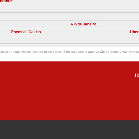
torantim
Manutenção Preve
Manutenção Pr
Rio de Janeiro
Manutenção Preventiva em Compres
Poços de Caldas
Uber
Empresa de Manutenção de C
Manutenção Compressor de A
rcial ou total, mesmo citando nossos links, é proibida sem a autorização do autor. Crime de viol
Manutenção Compressor de Ar S
Manutenção Compressor Sch
H
Manutenção
ria Helena -
Manutenção em C
Manutenção no Cabeçote de Compr
Loja de Peças para Compresso
Peças de Compressor de Ar
P
Peças do Compressor Schul