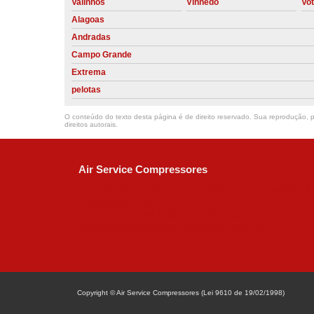
Valinhos
Vinhedo
Vo
Alagoas
Andradas
Campo Grande
Extrema
pelotas
O conteúdo do texto desta página é de direito reservado. Sua reprodução, pa
direitos autorais
.
Air Service Compressores
Diaconisa Alice Ana da Silva, 73 - Parque Ma
Campinas - SP
CEP: 13067-841
(19) 3397-9502
ralfe@airservicecompressores.com.br
Copyright © Air Service Compressores (Lei 9610 de 19/02/1998)