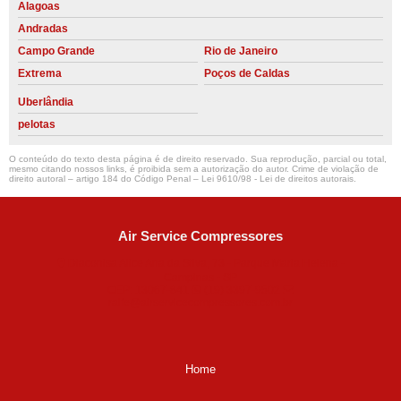
Alagoas
Andradas
Campo Grande
Rio de Janeiro
Extrema
Poços de Caldas
Uberlândia
pelotas
O conteúdo do texto desta página é de direito reservado. Sua reprodução, parcial ou total,
mesmo citando nossos links, é proibida sem a autorização do autor. Crime de violação de
direito autoral – artigo 184 do Código Penal –
Lei 9610/98 - Lei de direitos autorais
.
Air Service Compressores
Diaconisa Alice Ana da Silva, 73 - Parque Maria Helena -
Campinas - SP
CEP: 13067-841
(19) 3397-9502
ralfe@airservicecompressores.com.br
Home