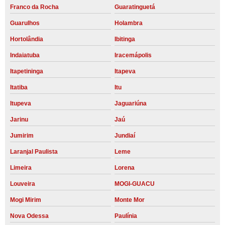
Franco da Rocha
Guaratinguetá
Guarulhos
Holambra
Hortolândia
Ibitinga
Indaiatuba
Iracemápolis
Itapetininga
Itapeva
Itatiba
Itu
Itupeva
Jaguariúna
Jarinu
Jaú
Jumirim
Jundiaí
Laranjal Paulista
Leme
Limeira
Lorena
Louveira
MOGI-GUACU
Mogi Mirim
Monte Mor
Nova Odessa
Paulínia