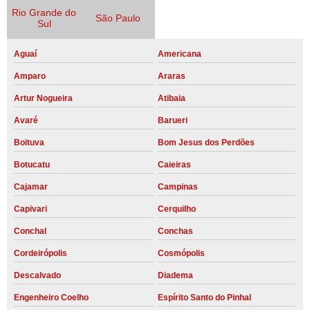
Rio Grande do
São Paulo
Sul
Aguaí
Americana
Amparo
Araras
Artur Nogueira
Atibaia
Avaré
Barueri
Boituva
Bom Jesus dos Perdões
Botucatu
Caieiras
Cajamar
Campinas
Capivari
Cerquilho
Conchal
Conchas
Cordeirópolis
Cosmópolis
Descalvado
Diadema
Engenheiro Coelho
Espírito Santo do Pinhal