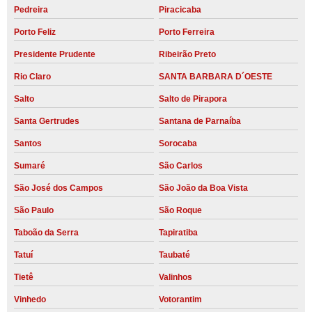
Pedreira
Piracicaba
Porto Feliz
Porto Ferreira
Presidente Prudente
Ribeirão Preto
Rio Claro
SANTA BARBARA D´OESTE
Salto
Salto de Pirapora
Santa Gertrudes
Santana de Parnaíba
Santos
Sorocaba
Sumaré
São Carlos
São José dos Campos
São João da Boa Vista
São Paulo
São Roque
Taboão da Serra
Tapiratiba
Tatuí
Taubaté
Tietê
Valinhos
Vinhedo
Votorantim