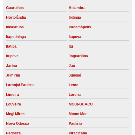
Guarulhos
Holambra
Hortolândia
Ibitinga
Indaiatuba
Iracemápolis
Itapetininga
Itapeva
Itatiba
Itu
Itupeva
Jaguariúna
Jarinu
Jaú
Jumirim
Jundiaí
Laranjal Paulista
Leme
Limeira
Lorena
Louveira
MOGI-GUACU
Mogi Mirim
Monte Mor
Nova Odessa
Paulínia
Pedreira
Piracicaba