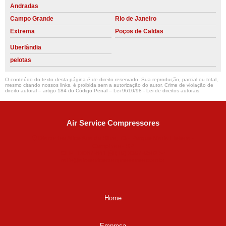
Andradas
Campo Grande
Rio de Janeiro
Extrema
Poços de Caldas
Uberlândia
pelotas
O conteúdo do texto desta página é de direito reservado. Sua reprodução, parcial ou total,
mesmo citando nossos links, é proibida sem a autorização do autor. Crime de violação de
direito autoral – artigo 184 do Código Penal –
Lei 9610/98 - Lei de direitos autorais
.
Air Service Compressores
Diaconisa Alice Ana da Silva, 73 - Parque Maria Helena -
Campinas - SP
CEP: 13067-841
(19) 3397-9502
ralfe@airservicecompressores.com.br
Home
Empresa