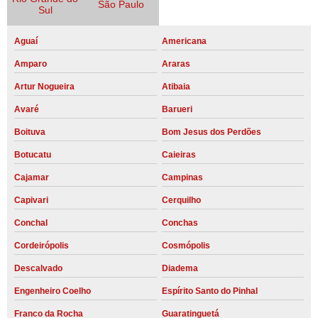
São Paulo
Sul
Aguaí
Americana
Amparo
Araras
Artur Nogueira
Atibaia
Avaré
Barueri
Boituva
Bom Jesus dos Perdões
Botucatu
Caieiras
Cajamar
Campinas
Capivari
Cerquilho
Conchal
Conchas
Cordeirópolis
Cosmópolis
Descalvado
Diadema
Engenheiro Coelho
Espírito Santo do Pinhal
Franco da Rocha
Guaratinguetá