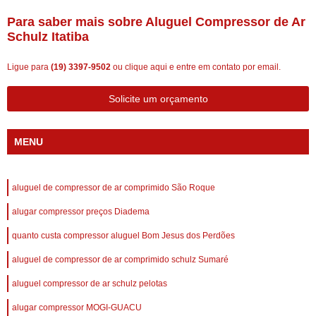
Para saber mais sobre Aluguel Compressor de Ar
Schulz Itatiba
Ligue para
(19) 3397-9502
ou
clique aqui
e entre em contato por email.
Solicite um orçamento
MENU
aluguel de compressor de ar comprimido São Roque
alugar compressor preços Diadema
quanto custa compressor aluguel Bom Jesus dos Perdões
aluguel de compressor de ar comprimido schulz Sumaré
aluguel compressor de ar schulz pelotas
alugar compressor MOGI-GUACU