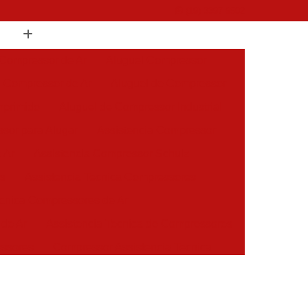
(19) 3397-9502
 Compressor de Ar
Aluguel Compressor
l Compressor de Ar
Aluguel de Compressor
mprimido
Aluguel de Compressor Industrial
sor para Alugar
Assistencia Compressor
 Ar
Assistencia Compressor Schulz
es
Assistencia Tecnica Compressores
ecnica Compressores de Ar
 de Ar
Assistencia Tecnica de Compressores
essores
Compressor Assistencia Tecnica
Assistência em Compressor Atlas Copco
 em Compressor Chicago