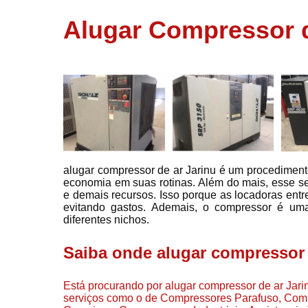
usados
Alugar Compressor d
Conserto d
compressor
Filtros de a
Locação d
compresso
Manutençã
de
compresso
alugar compressor de ar Jarinu é um procedimento
Manutençã
economia em suas rotinas. Além do mais, esse s
de
e demais recursos. Isso porque as locadoras ent
compressor
evitando gastos. Ademais, o compressor é uma
Peças par
diferentes nichos.
compressor
Saiba onde alugar compressor 
Redes de a
comprimid
Está procurando por alugar compressor de ar Jarinu
Venda de
serviços como o de Compressores Parafuso, Co
compresso