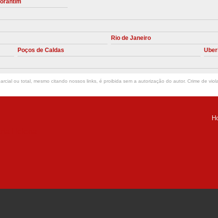
torantim
Manutenção Preve
Manutenção Pr
Rio de Janeiro
Manutenção Preventiva em Compres
Poços de Caldas
Uber
Empresa de Manutenção de C
Manutenção Compressor de A
rcial ou total, mesmo citando nossos links, é proibida sem a autorização do autor. Crime de viol
Manutenção Compressor de Ar S
Manutenção Compressor Sch
H
Manutenção
ria Helena -
Manutenção em C
Manutenção no Cabeçote de Compr
Loja de Peças para Compresso
Peças de Compressor de Ar
P
Peças do Compressor Schul