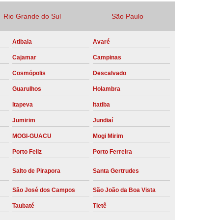
Locação Compressor de Ar Parafuso
Rio Grande do Sul
São Paulo
co
Locação de Compressor a Diesel
Atibaia
Avaré
a Pressão
Locação de Compressor de Ar
Cajamar
Campinas
ompressor de Ar a Diesel
Cosmópolis
Descalvado
mprimido
Locação de Compressor Parafuso
Guarulhos
Holambra
Compressor de Ar Manutenção Preventiva
Itapeva
Itatiba
sores
Manutenção Corretiva em Compressor
Jumirim
Jundiaí
e Compressores Parafuso
MOGI-GUACU
Mogi Mirim
ntiva Compressor Atlas Copco
Porto Feliz
Porto Ferreira
tiva Compressor de Ar Schulz
Salto de Pirapora
Santa Gertrudes
ventiva Compressor Schulz
São José dos Campos
São João da Boa Vista
reventiva de Compressor
Taubaté
Tietê
entiva de Compressor de Ar