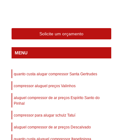
 Compressor Gardner Denver
ll Rand
Assistência em Compressor Kaeser
Assistência Técnica de Compressor Schulz
Solicite um orçamento
a em Compressor de Ar Parafuso
es de Ar
Manutenção de Compressores de Ar
MENU
dustrial
Compressor de Ar Industrial
afuso
Compressor de Ar Industrial Schulz
quanto custa alugar compressor Santa Gertrudes
o Industrial
Compressor Industrial
compressor aluguel preços Valinhos
rande
Compressor Industrial Novo
aluguel compressor de ar preços Espírito Santo do
afuso
Compressor Industrial Schulz
Pinhal
ustrial
Compressor Schulz Industrial
compressor para alugar schulz Tatuí
imido
Compressor Ar Parafuso
aluguel compressor de ar preços Descalvado
fuso
Compressor de Ar Completo
quanto custa aluguel compressor Itapetininga