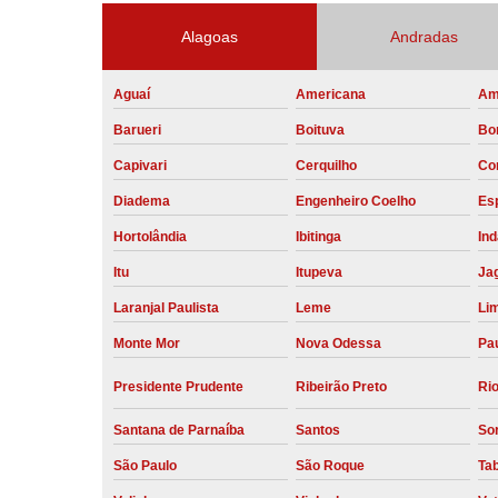
Alagoas
Andradas
Aguaí
Americana
Am
Barueri
Boituva
Bo
Capivari
Cerquilho
Co
Diadema
Engenheiro Coelho
Esp
Hortolândia
Ibitinga
Ind
Itu
Itupeva
Ja
Laranjal Paulista
Leme
Li
Monte Mor
Nova Odessa
Pau
Presidente Prudente
Ribeirão Preto
Rio
Santana de Parnaíba
Santos
So
São Paulo
São Roque
Ta