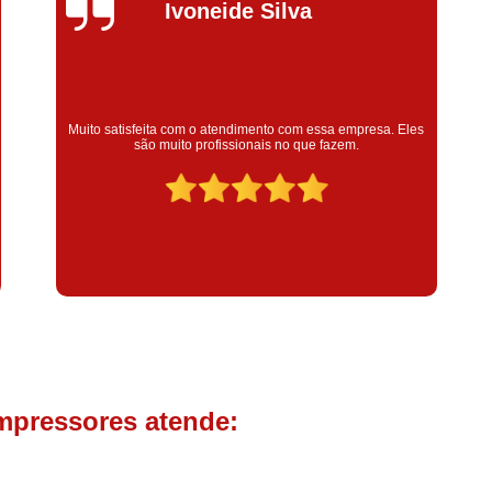
Compressor de Parafuso 
Silvana Alves
Compressor Schulz Usado
Com
Conserto Compressor Atla
Conserto Compressor de Ar Schu
Super satisfeita com o serviço prestado, atendimento muito
bom! colaoradores educado e transparente, destaque para o
Conserto Compressor Ingerso
colaborador Claudinei excelente profissional!
Conserto Compressor 
Conserto de Compressor de
Manutenção de Ar C
Filtro Coalescente para Ar Com
Filtro Compressor
Filtro de
Filtro de Ar Comprimido para C
Filtro de óleo para Compr
mpressores atende:
Filtros para Compressor
Aluguel de Compressor de 