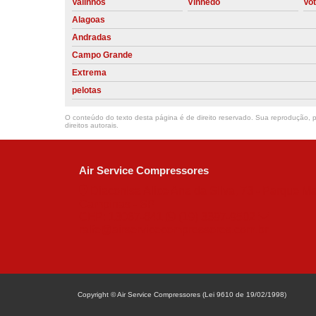
Valinhos
Vinhedo
Vo
Alagoas
Andradas
Campo Grande
Extrema
pelotas
O conteúdo do texto desta página é de direito reservado. Sua reprodução, pa
direitos autorais
.
Air Service Compressores
Diaconisa Alice Ana da Silva, 73 - Parque Ma
Campinas - SP
CEP: 13067-841
(19) 3397-9502
ralfe@airservicecompressores.com.br
Copyright © Air Service Compressores (Lei 9610 de 19/02/1998)