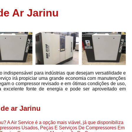
Assistência em
e Ar Jarinu
e
Assistência em Compressor Ingerso
es
Assistência em Compressor Schulz
r
Assistência Técnic
e
r
Assistência Técnica em Compressor
o
Compressor de Ar Grande In
r
Compressor de Ar Industrial Par
 indispensável para indústrias que desejam versatilidade e
o
Compressor de Refrigeraçã
erviço irá propiciar uma grande economia com manutenções
regam o compressor revisado e em ótimas condições de uso,
es
Compressor Industrial G
 excelente fonte de energia e pode ser aproveitado em
a
Compressor Industrial Par
es
Compressor Refrigeração Ind
de ar Jarinu
r
o
Compressor Ar Compr
? A Air Service é a opção mais viável, já que disponibiliza
Compressor de Ar a Para
mpressores Usados, Peças E Serviços De Compressores Em
r