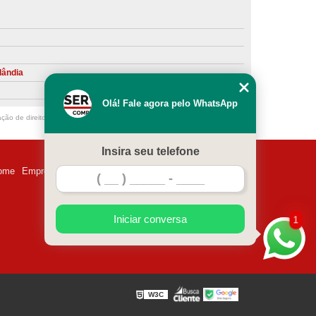
ntiva de Compressor Parafuso
eventiva de Compressores
sores de Ar
Compressor Schulz Manutenção
lândia
ompressores
Manutenção Compressor
Olá! Fale agora pelo WhatsApp
r
Manutenção Compressor de Ar Direto
ação de direito autoral – artigo 184 do Código Penal –
Lei 9610/98 - Lei de
chulz
Manutenção Compressor Parafuso
Insira seu telefone
ulz
Manutenção de Compressor de Ar
ome
Empresa
Missão
Serviços
Contato
Mapa do site
 em Compressor de Ar
ompressor de Ar Comprimido
Iniciar conversa
1
essor
Loja de Peças para Compressor de Ar
res
Manutenção para Compressor de Ar
eças de Reposição para Compressores de Ar
W3C
z
Peças para Compressor Atlas Copco