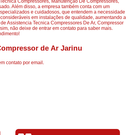
ia Tecnica Compressores, Manutenção De Compressores,
Compressor de Ar de Par
sado. Além disso, a empresa também conta com um
 especializados e cuidadosos, que entendem a necessidade
Compressor de Ar Rotativo
s consideráveis em instalações de qualidade, aumentando a
 de Assistencia Tecnica Compressores De Ar, Compressor
Compressor de Ar Tipo Parafuso
sim, não deixe de entrar em contato para saber mais.
Compressores de Ar Par
ndimento!
Compressor a Parafuso
Compressor de Ar Jarinu
Compressor de Parafuso
em contato por email.
Compressor de Parafu
Compressor Parafuso 15h
Compressor Parafuso Refri
Compressor Rotativo de P
Compressor Ar Usado
Compressor de Ar Parafuso 
Compressor de Ar Usad