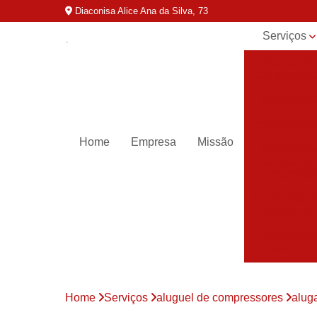
Diaconisa Alice Ana da Silva, 73
Serviços
Aluguel de
compressor
Assistênci
para
compressor
Home
Empresa
Missão
Assistênci
técnica de
compresso
Compressor
industriais
Compressor
para ar
Compressor
parafuso
Home
Serviços
aluguel de compressores
alug
Compressor