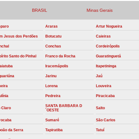
Compressor para Locação
BRASIL
Minas Gerais
Locação Compressor Elétri
paro
Araras
Artur Nogueira
Locação de Compressor de Alt
m Jesus dos Perdões
Botucatu
Caieiras
Locação de C
nchal
Conchas
Cordeirópolis
Locação de Compressor de Ar Co
írito Santo do Pinhal
Franco da Rocha
Guaratinguetá
Locação de Compressores
aiatuba
Iracemápolis
Itapetininga
Manutenção Corretiva de Compres
guariúna
Jarinu
Jaú
Manutenção d
meira
Lorena
Louveira
Manutenção Preve
línia
Pedreira
Piracicaba
Manutenção Preven
SANTA BARBARA D
 Claro
Salto
´OESTE
Manutenção Pre
rocaba
Sumaré
São Carlos
Manutenção P
boão da Serra
Tapiratiba
Tatuí
Manutenção Prev