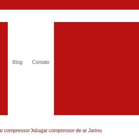
Alugar Compressor
Alugar
es
Aluguel Compressor Ar
Alugue
a
Aluguel de Compressor de Ar Co
es
Compressor Aluguel
Compres
Blog
Contato
a
Assistencia Compressor de
r
Assistencia de Compressor
es
Assistencia T
Assistencia Tecnica de Compressor
es
Assistencia Tecnica em Compr
es
Assistência em Compressor
ar compressor
alugar compressor de ar Jarinu
Assistência
es