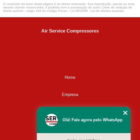
O conteúdo do texto desta página é de direito reservado. Sua reprodução, parcial ou total,
mesmo citando nossos links, é proibida sem a autorização do autor. Crime de violação de
direito autoral – artigo 184 do Código Penal –
Lei 9610/98 - Lei de direitos autorais
.
Air Service Compressores
Diaconisa Alice Ana da Silva, 73 - Parque Maria Helena -
Campinas - SP
CEP: 13067-841
(19) 3397-9502
ralfe@airservicecompressores.com.br
Home
Empresa
Missão
Olá! Fale agora pelo WhatsApp
Serviços