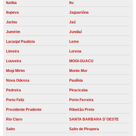
Itatiba
Itu
Itupeva
Jaguariúna
Jarinu
Jaú
Jumirim
Jundiaí
Laranjal Paulista
Leme
Limeira
Lorena
Louveira
MOGI-GUACU
Mogi Mirim
Monte Mor
Nova Odessa
Paulínia
Pedreira
Piracicaba
Porto Feliz
Porto Ferreira
Presidente Prudente
Ribeirão Preto
Rio Claro
SANTA BARBARA D´OESTE
Salto
Salto de Pirapora