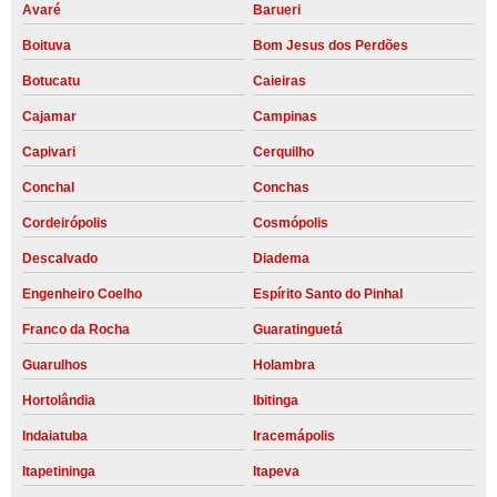
Avaré
Barueri
Boituva
Bom Jesus dos Perdões
Botucatu
Caieiras
Cajamar
Campinas
Capivari
Cerquilho
Conchal
Conchas
Cordeirópolis
Cosmópolis
Descalvado
Diadema
Engenheiro Coelho
Espírito Santo do Pinhal
Franco da Rocha
Guaratinguetá
Guarulhos
Holambra
Hortolândia
Ibitinga
Indaiatuba
Iracemápolis
Itapetininga
Itapeva