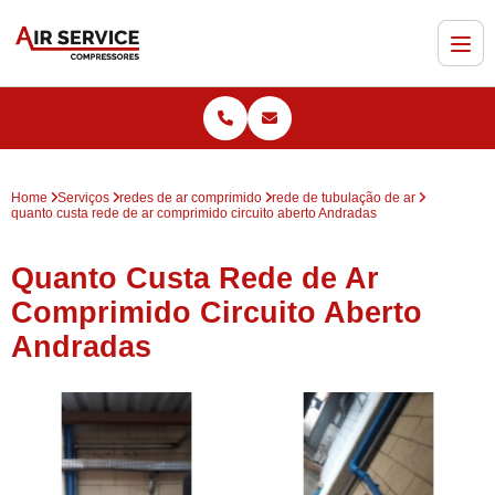
Home
Serviços
redes de ar comprimido
rede de tubulação de ar
quanto custa rede de ar comprimido circuito aberto Andradas
Quanto Custa Rede de Ar
Comprimido Circuito Aberto
Andradas