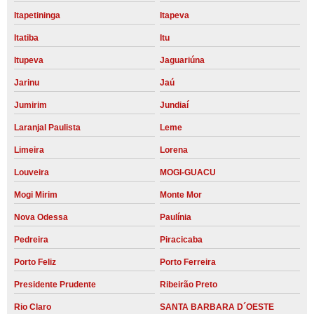
Itapetininga
Itapeva
Itatiba
Itu
Itupeva
Jaguariúna
Jarinu
Jaú
Jumirim
Jundiaí
Laranjal Paulista
Leme
Limeira
Lorena
Louveira
MOGI-GUACU
Mogi Mirim
Monte Mor
Nova Odessa
Paulínia
Pedreira
Piracicaba
Porto Feliz
Porto Ferreira
Presidente Prudente
Ribeirão Preto
Rio Claro
SANTA BARBARA D´OESTE