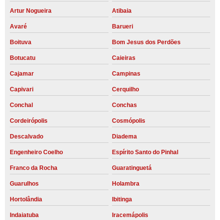
Artur Nogueira
Atibaia
Avaré
Barueri
Boituva
Bom Jesus dos Perdões
Botucatu
Caieiras
Cajamar
Campinas
Capivari
Cerquilho
Conchal
Conchas
Cordeirópolis
Cosmópolis
Descalvado
Diadema
Engenheiro Coelho
Espírito Santo do Pinhal
Franco da Rocha
Guaratinguetá
Guarulhos
Holambra
Hortolândia
Ibitinga
Indaiatuba
Iracemápolis