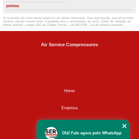
pelotas
O conteúdo do texto desta página é de direito reservado. Sua reprodução, parcial ou total,
mesmo citando nossos links, é proibida sem a autorização do autor. Crime de violação de
direito autoral – artigo 184 do Código Penal –
Lei 9610/98 - Lei de direitos autorais
.
Air Service Compressores
Diaconisa Alice Ana da Silva, 73 - Parque Maria Helena -
Campinas - SP
CEP: 13067-841
(19) 3397-9502
ralfe@airservicecompressores.com.br
Home
Empresa
Missão
Olá! Fale agora pelo WhatsApp