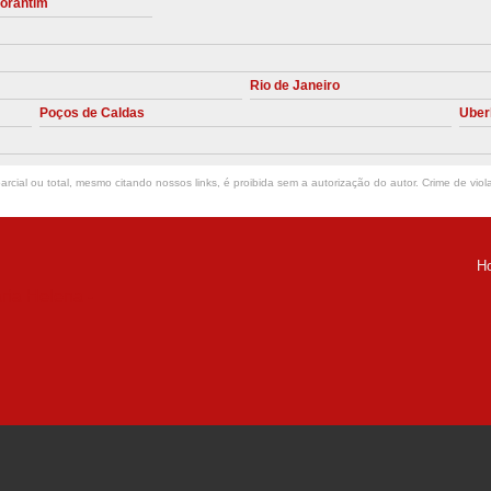
torantim
Manutenção Preve
Manutenção Pr
Rio de Janeiro
Manutenção Preventiva em Compres
Poços de Caldas
Uber
Empresa de Manutenção de C
Manutenção Compressor de A
rcial ou total, mesmo citando nossos links, é proibida sem a autorização do autor. Crime de viol
Manutenção Compressor de Ar S
Manutenção Compressor Sch
H
Manutenção
ria Helena -
Manutenção em C
Manutenção no Cabeçote de Compr
Loja de Peças para Compresso
Peças de Compressor de Ar
P
Peças do Compressor Schul