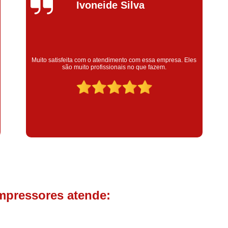
Compressor de Parafuso 
Silvana Alves
Compressor Schulz Usado
Com
Conserto Compressor Atla
Conserto Compressor de Ar Schu
Super satisfeita com o serviço prestado, atendimento muito
bom! colaoradores educado e transparente, destaque para o
Conserto Compressor Ingerso
colaborador Claudinei excelente profissional!
Conserto Compressor 
Conserto de Compressor de
Manutenção de Ar C
Filtro Coalescente para Ar Com
Filtro Compressor
Filtro de
Filtro de Ar Comprimido para C
Filtro de óleo para Compr
mpressores atende:
Filtros para Compressor
Aluguel de Compressor de 