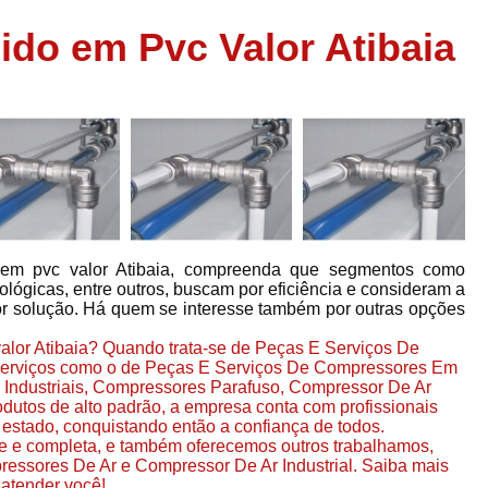
Assistência em
do em Pvc Valor Atibaia
e
Assistência em Compressor Ingerso
es
Assistência em Compressor Schulz
r
Assistência Técnic
e
r
Assistência Técnica em Compressor
o
Compressor de Ar Grande In
r
Compressor de Ar Industrial Par
em pvc valor Atibaia, compreenda que segmentos como
o
Compressor de Refrigeraçã
ntológicas, entre outros, buscam por eficiência e consideram a
r solução. Há quem se interesse também por outras opções
es
Compressor Industrial G
a
alor Atibaia? Quando trata-se de Peças E Serviços De
Compressor Industrial Par
es
 serviços como o de Peças E Serviços De Compressores Em
Compressor Refrigeração Ind
ndustriais, Compressores Parafuso, Compressor De Ar
r
odutos de alto padrão, a empresa conta com profissionais
o
Compressor Ar Compr
estado, conquistando então a confiança de todos.
e e completa, e também oferecemos outros trabalhamos,
Compressor de Ar a Para
ressores De Ar e Compressor De Ar Industrial. Saiba mais
r
atender você!