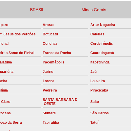
Compressor para Locação
BRASIL
Minas Gerais
Locação Compressor Elétri
paro
Araras
Artur Nogueira
Locação de Compressor de Alt
m Jesus dos Perdões
Botucatu
Caieiras
Locação de C
nchal
Conchas
Cordeirópolis
Locação de Compressor de Ar Co
írito Santo do Pinhal
Franco da Rocha
Guaratinguetá
Locação de Compressores
aiatuba
Iracemápolis
Itapetininga
Manutenção Corretiva de Compres
guariúna
Jarinu
Jaú
Manutenção d
meira
Lorena
Louveira
Manutenção Preve
línia
Pedreira
Piracicaba
Manutenção Preven
SANTA BARBARA D
 Claro
Salto
´OESTE
Manutenção Pre
rocaba
Sumaré
São Carlos
Manutenção P
boão da Serra
Tapiratiba
Tatuí
Manutenção Prev