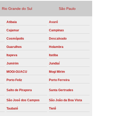
Locação Compressor de Ar Parafuso
Rio Grande do Sul
São Paulo
co
Locação de Compressor a Diesel
Atibaia
Avaré
a Pressão
Locação de Compressor de Ar
Cajamar
Campinas
ompressor de Ar a Diesel
Cosmópolis
Descalvado
mprimido
Locação de Compressor Parafuso
Guarulhos
Holambra
Compressor de Ar Manutenção Preventiva
Itapeva
Itatiba
sores
Manutenção Corretiva em Compressor
Jumirim
Jundiaí
e Compressores Parafuso
MOGI-GUACU
Mogi Mirim
ntiva Compressor Atlas Copco
Porto Feliz
Porto Ferreira
tiva Compressor de Ar Schulz
Salto de Pirapora
Santa Gertrudes
ventiva Compressor Schulz
São José dos Campos
São João da Boa Vista
reventiva de Compressor
Taubaté
Tietê
entiva de Compressor de Ar