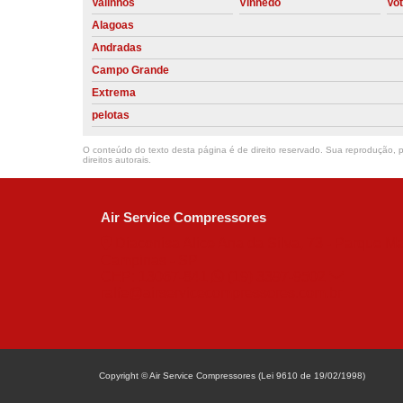
Valinhos
Vinhedo
Vo
Alagoas
Andradas
Campo Grande
Extrema
pelotas
O conteúdo do texto desta página é de direito reservado. Sua reprodução, pa
direitos autorais
.
Air Service Compressores
Diaconisa Alice Ana da Silva, 73 - Parque Ma
Campinas - SP
CEP: 13067-841
(19) 3397-9502
ralfe@airservicecompressores.com.br
Copyright © Air Service Compressores (Lei 9610 de 19/02/1998)