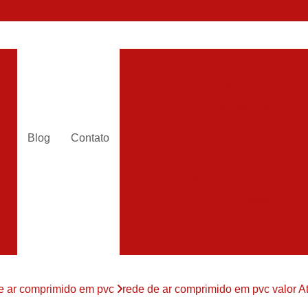
Alugar Compressor
Alugar
es
Aluguel Compressor Ar
Alugue
a
Aluguel de Compressor de Ar Co
es
Compressor Aluguel
Compres
Blog
Contato
a
Assistencia Compressor de
r
Assistencia de Compressor
es
Assistencia T
Assistencia Tecnica de Compressor
es
Assistencia Tecnica em Compr
es
Assistência em Compressor
e ar comprimido em pvc
rede de ar comprimido em pvc valor At
Assistência
es