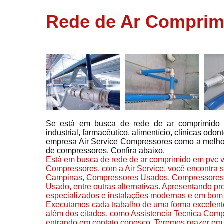
usados
Rede de Ar Comprimi
Conserto d
compressor
Filtros de a
Locação d
compresso
Manutençã
de
compresso
Se está em busca de rede de ar comprimido 
Manutençã
industrial, farmacêutico, alimentício, clínicas odo
de
empresa Air Service Compressores como a melho
compressor
de compressores. Confira abaixo.
Peças par
Está em busca de rede de ar comprimido em pvc v
compressor
Compressores, com a Air Service, você encontra
Campinas, Compressores Usados, Compressores I
Redes de a
Usado, entre outras alternativas. Apresentando pr
comprimid
especializados e instalações modernas e em bom 
Executamos cada trabalho de uma forma excelent
Venda de
além dos citados, como Assistencia Tecnica Comp
compresso
entrando em contato conosco. Teremos prazer em 