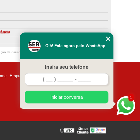
ntiva de Compressor Parafuso
eventiva de Compressores
sores de Ar
Compressor Schulz Manutenção
lândia
ompressores
Manutenção Compressor
Olá! Fale agora pelo WhatsApp
r
Manutenção Compressor de Ar Direto
ação de direito autoral – artigo 184 do Código Penal –
Lei 9610/98 - Lei de
chulz
Manutenção Compressor Parafuso
Insira seu telefone
ulz
Manutenção de Compressor de Ar
ome
Empresa
Missão
Serviços
Contato
Mapa do site
 em Compressor de Ar
ompressor de Ar Comprimido
Iniciar conversa
1
essor
Loja de Peças para Compressor de Ar
res
Manutenção para Compressor de Ar
eças de Reposição para Compressores de Ar
W3C
z
Peças para Compressor Atlas Copco