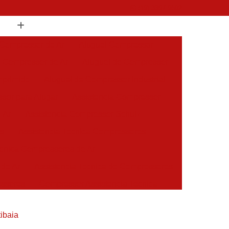
(19) 3397-9502
 Compressor de Ar
Aluguel Compressor
l Compressor de Ar
Aluguel de Compressor
mprimido
Aluguel de Compressor Industrial
sor para Alugar
Assistencia Compressor
 Ar
Assistencia Compressor Schulz
es
Assistencia Tecnica Compressores
ecnica Compressores de Ar
 de Ar
Assistencia Tecnica de Compressores
essores
Compressor Assistencia Tecnica
Assistência em Compressor Atlas Copco
ibaia
 em Compressor Chicago