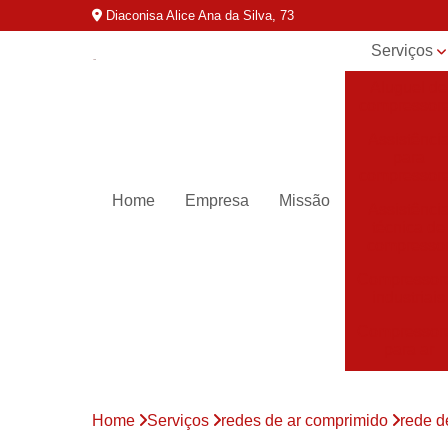
Diaconisa Alice Ana da Silva, 73
Serviços
Aluguel de
compressor
Assistênci
para
compressor
Home
Empresa
Missão
Assistênci
técnica de
compresso
Compressor
industriais
Compressor
para ar
Compressor
parafuso
Home
Serviços
redes de ar comprimido
rede d
Compressor