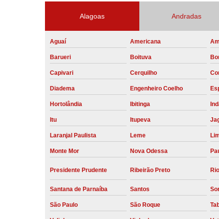
Alagoas
Andradas
Aguaí
Americana
Am
Barueri
Boituva
Bo
Capivari
Cerquilho
Co
Diadema
Engenheiro Coelho
Esp
Hortolândia
Ibitinga
Ind
Itu
Itupeva
Ja
Laranjal Paulista
Leme
Li
Monte Mor
Nova Odessa
Pau
Presidente Prudente
Ribeirão Preto
Rio
Santana de Parnaíba
Santos
So
São Paulo
São Roque
Ta