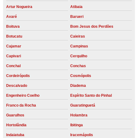
Artur Nogueira
Atibaia
Avaré
Barueri
Boituva
Bom Jesus dos Perdões
Botucatu
Caieiras
Cajamar
Campinas
Capivari
Cerquilho
Conchal
Conchas
Cordeirópolis
Cosmópolis
Descalvado
Diadema
Engenheiro Coelho
Espírito Santo do Pinhal
Franco da Rocha
Guaratinguetá
Guarulhos
Holambra
Hortolândia
Ibitinga
Indaiatuba
Iracemápolis