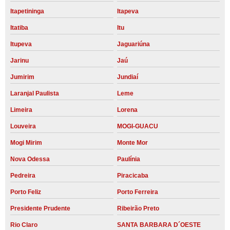
Itapetininga
Itapeva
Itatiba
Itu
Itupeva
Jaguariúna
Jarinu
Jaú
Jumirim
Jundiaí
Laranjal Paulista
Leme
Limeira
Lorena
Louveira
MOGI-GUACU
Mogi Mirim
Monte Mor
Nova Odessa
Paulínia
Pedreira
Piracicaba
Porto Feliz
Porto Ferreira
Presidente Prudente
Ribeirão Preto
Rio Claro
SANTA BARBARA D´OESTE