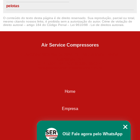
pelotas
O conteúdo do texto desta página é de direito reservado. Sua reprodução, parcial ou total,
mesmo citando nossos links, é proibida sem a autorização do autor. Crime de violação de
direito autoral – artigo 184 do Código Penal –
Lei 9610/98 - Lei de direitos autorais
.
Air Service Compressores
Diaconisa Alice Ana da Silva, 73 - Parque Maria Helena -
Campinas - SP
CEP: 13067-841
(19) 3397-9502
ralfe@airservicecompressores.com.br
Home
Empresa
Missão
Olá! Fale agora pelo WhatsApp