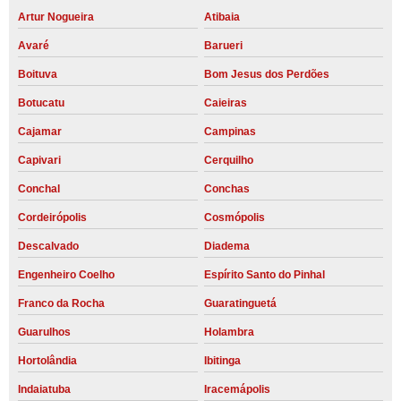
Artur Nogueira
Atibaia
Avaré
Barueri
Boituva
Bom Jesus dos Perdões
Botucatu
Caieiras
Cajamar
Campinas
Capivari
Cerquilho
Conchal
Conchas
Cordeirópolis
Cosmópolis
Descalvado
Diadema
Engenheiro Coelho
Espírito Santo do Pinhal
Franco da Rocha
Guaratinguetá
Guarulhos
Holambra
Hortolândia
Ibitinga
Indaiatuba
Iracemápolis