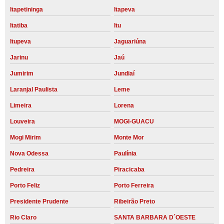
Itapetininga
Itapeva
Itatiba
Itu
Itupeva
Jaguariúna
Jarinu
Jaú
Jumirim
Jundiaí
Laranjal Paulista
Leme
Limeira
Lorena
Louveira
MOGI-GUACU
Mogi Mirim
Monte Mor
Nova Odessa
Paulínia
Pedreira
Piracicaba
Porto Feliz
Porto Ferreira
Presidente Prudente
Ribeirão Preto
Rio Claro
SANTA BARBARA D´OESTE