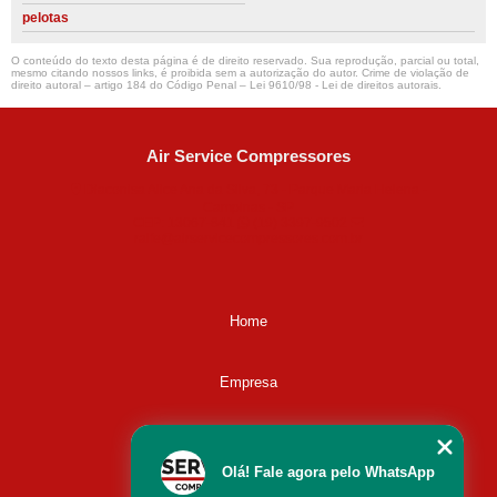
pelotas
O conteúdo do texto desta página é de direito reservado. Sua reprodução, parcial ou total,
mesmo citando nossos links, é proibida sem a autorização do autor. Crime de violação de
direito autoral – artigo 184 do Código Penal –
Lei 9610/98 - Lei de direitos autorais
.
Air Service Compressores
Diaconisa Alice Ana da Silva, 73 - Parque Maria Helena -
Campinas - SP
CEP: 13067-841
(19) 3397-9502
ralfe@airservicecompressores.com.br
Home
Empresa
Missão
Olá! Fale agora pelo WhatsApp