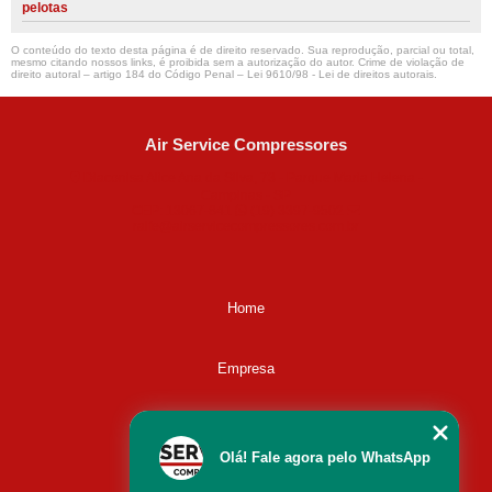
pelotas
O conteúdo do texto desta página é de direito reservado. Sua reprodução, parcial ou total,
mesmo citando nossos links, é proibida sem a autorização do autor. Crime de violação de
direito autoral – artigo 184 do Código Penal –
Lei 9610/98 - Lei de direitos autorais
.
Air Service Compressores
Diaconisa Alice Ana da Silva, 73 - Parque Maria Helena -
Campinas - SP
CEP: 13067-841
(19) 3397-9502
ralfe@airservicecompressores.com.br
Home
Empresa
Missão
Olá! Fale agora pelo WhatsApp
Serviços