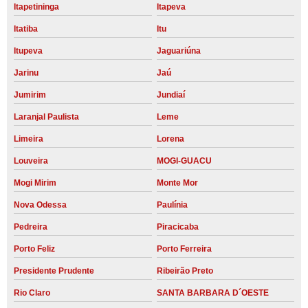
Itapetininga
Itapeva
Itatiba
Itu
Itupeva
Jaguariúna
Jarinu
Jaú
Jumirim
Jundiaí
Laranjal Paulista
Leme
Limeira
Lorena
Louveira
MOGI-GUACU
Mogi Mirim
Monte Mor
Nova Odessa
Paulínia
Pedreira
Piracicaba
Porto Feliz
Porto Ferreira
Presidente Prudente
Ribeirão Preto
Rio Claro
SANTA BARBARA D´OESTE