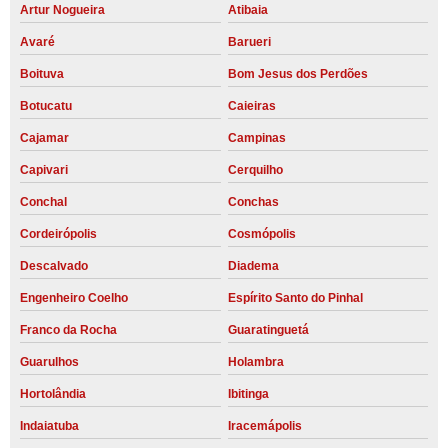
Artur Nogueira
Atibaia
Avaré
Barueri
Boituva
Bom Jesus dos Perdões
Botucatu
Caieiras
Cajamar
Campinas
Capivari
Cerquilho
Conchal
Conchas
Cordeirópolis
Cosmópolis
Descalvado
Diadema
Engenheiro Coelho
Espírito Santo do Pinhal
Franco da Rocha
Guaratinguetá
Guarulhos
Holambra
Hortolândia
Ibitinga
Indaiatuba
Iracemápolis