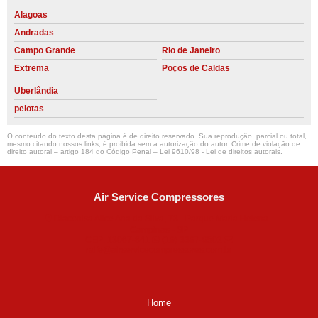
Alagoas
Andradas
Campo Grande
Rio de Janeiro
Extrema
Poços de Caldas
Uberlândia
pelotas
O conteúdo do texto desta página é de direito reservado. Sua reprodução, parcial ou total,
mesmo citando nossos links, é proibida sem a autorização do autor. Crime de violação de
direito autoral – artigo 184 do Código Penal –
Lei 9610/98 - Lei de direitos autorais
.
Air Service Compressores
Diaconisa Alice Ana da Silva, 73 - Parque Maria Helena -
Campinas - SP
CEP: 13067-841
(19) 3397-9502
ralfe@airservicecompressores.com.br
Home