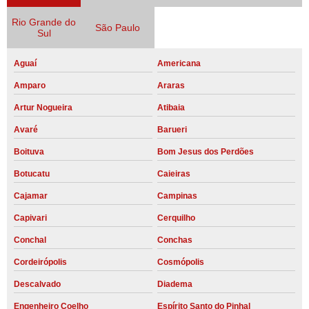
Rio Grande do
São Paulo
Sul
Aguaí
Americana
Amparo
Araras
Artur Nogueira
Atibaia
Avaré
Barueri
Boituva
Bom Jesus dos Perdões
Botucatu
Caieiras
Cajamar
Campinas
Capivari
Cerquilho
Conchal
Conchas
Cordeirópolis
Cosmópolis
Descalvado
Diadema
Engenheiro Coelho
Espírito Santo do Pinhal