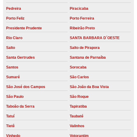
Pedreira
Piracicaba
Porto Feliz
Porto Ferreira
Presidente Prudente
Ribeirão Preto
Rio Claro
SANTA BARBARA D´OESTE
Salto
Salto de Pirapora
Santa Gertrudes
Santana de Parnaíba
Santos
Sorocaba
Sumaré
São Carlos
São José dos Campos
São João da Boa Vista
São Paulo
São Roque
Taboão da Serra
Tapiratiba
Tatuí
Taubaté
Tietê
Valinhos
Vinhedo
Votorantim