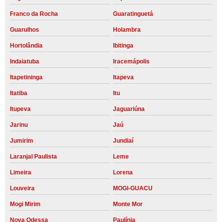
Franco da Rocha
Guaratinguetá
Guarulhos
Holambra
Hortolândia
Ibitinga
Indaiatuba
Iracemápolis
Itapetininga
Itapeva
Itatiba
Itu
Itupeva
Jaguariúna
Jarinu
Jaú
Jumirim
Jundiaí
Laranjal Paulista
Leme
Limeira
Lorena
Louveira
MOGI-GUACU
Mogi Mirim
Monte Mor
Nova Odessa
Paulínia