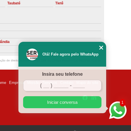
Taubaté
Tietê
ntiva de Compressor Parafuso
eventiva de Compressores
sores de Ar
Compressor Schulz Manutenção
ompressores
Manutenção Compressor
lândia
r
Manutenção Compressor de Ar Direto
Olá! Fale agora pelo WhatsApp
chulz
Manutenção Compressor Parafuso
ação de direito autoral – artigo 184 do Código Penal –
Lei 9610/98 - Lei de
ulz
Manutenção de Compressor de Ar
Insira seu telefone
 em Compressor de Ar
ome
Empresa
Missão
Serviços
Contato
Mapa do site
ompressor de Ar Comprimido
essor
Loja de Peças para Compressor de Ar
Iniciar conversa
1
res
Manutenção para Compressor de Ar
eças de Reposição para Compressores de Ar
z
Peças para Compressor Atlas Copco