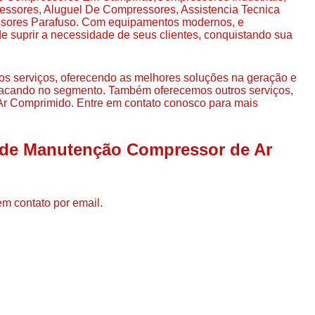
Compressor de Ar de Par
sores, Aluguel De Compressores, Assistencia Tecnica
ores Parafuso. Com equipamentos modernos, e
Compressor de Ar Rotativo
e suprir a necessidade de seus clientes, conquistando sua
Compressor de Ar Tipo Parafuso
Compressores de Ar Par
os serviços, oferecendo as melhores soluções na geração e
stacando no segmento. Também oferecemos outros serviços,
Compressor a Parafuso
Ar Comprimido. Entre em contato conosco para mais
Compressor de Parafuso
o de Manutenção Compressor de Ar
Compressor de Parafu
Compressor Parafuso 15h
Compressor Parafuso Refri
em contato por email.
Compressor Rotativo de P
Compressor Ar Usado
Compressor de Ar Parafuso 
Compressor de Ar Usad