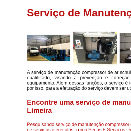
usados
Serviço de Manutenç
Conserto d
compressor
Filtros de a
Locação d
compresso
Manutençã
de
compresso
A serviço de manutenção compressor de ar schulz
Manutençã
qualificado, visando a prevenção e correçã
de
equipamento. Além dessas funções, o serviço é i
compressor
por isso, para a efetuação do serviço devem ser uti
Peças par
compressor
Encontre uma serviço de manu
Redes de a
Limeira
comprimid
Venda de
Pesquisando serviço de manutenção compressor d
compresso
de serviços oferecidos, como Peças E Serviços 