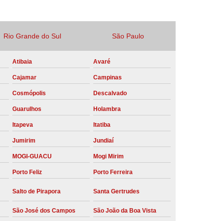
Locação Compressor de Ar Parafuso
co
Locação de Compressor a Diesel
Rio Grande do Sul
São Paulo
a Pressão
Locação de Compressor de Ar
Atibaia
Avaré
ompressor de Ar a Diesel
Cajamar
Campinas
mprimido
Locação de Compressor Parafuso
Cosmópolis
Descalvado
Compressor de Ar Manutenção Preventiva
Guarulhos
Holambra
sores
Manutenção Corretiva em Compressor
Itapeva
Itatiba
e Compressores Parafuso
Jumirim
Jundiaí
ntiva Compressor Atlas Copco
MOGI-GUACU
Mogi Mirim
tiva Compressor de Ar Schulz
Porto Feliz
Porto Ferreira
ventiva Compressor Schulz
Salto de Pirapora
Santa Gertrudes
reventiva de Compressor
São José dos Campos
São João da Boa Vista
entiva de Compressor de Ar