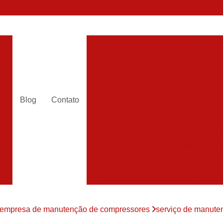
Alugar Compressor
Alugar
es
Aluguel Compressor Ar
Alugue
a
Aluguel de Compressor de Ar Co
es
Compressor Aluguel
Compres
Blog
Contato
a
Assistencia Compressor de
r
Assistencia de Compressor
es
Assistencia T
Assistencia Tecnica de Compressor
es
Assistencia Tecnica em Compr
es
Assistência em Compressor
empresa de manutenção de compressores
serviço de manute
Assistência
es