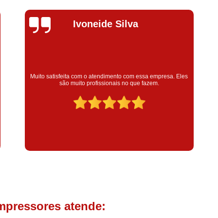
Compressor de Parafuso 
Compressor Schulz Usado
Com
Ivoneide Silva
Conserto Compressor Atla
Conserto Compressor de Ar Schu
Conserto Compressor Ingerso
S
Muito satisfeita com o atendimento com essa empresa. Eles
bo
Conserto Compressor 
são muito profissionais no que fazem.
Conserto de Compressor de
Manutenção de Ar C
Filtro Coalescente para Ar Com
Filtro Compressor
Filtro de
Filtro de Ar Comprimido para C
Filtro de óleo para Compr
Filtros para Compressor
mpressores atende:
Aluguel de Compressor de 