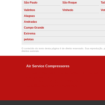
São Paulo
São Roque
Ta
Valinhos
Vinhedo
Vo
Alagoas
Andradas
Campo Grande
Extrema
pelotas
O conteúdo do texto desta página é de direito reservado. Sua reprodução, pa
direitos autorais
.
Air Service Compressores
Diaconisa Alice Ana da Silva, 73 - Parque Ma
Campinas - SP
CEP: 13067-841
(19) 3397-9502
ralfe@airservicecompressores.com.br