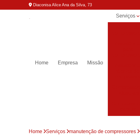
Diaconisa Alice Ana da Silva, 73
Serviços
Aluguel de
compressor
Assistênci
para
compressor
Home
Empresa
Missão
Assistênci
técnica de
compresso
Compressor
industriais
Compressor
para ar
Compressor
parafuso
Home
Serviços
manutenção de compressores
Compressor