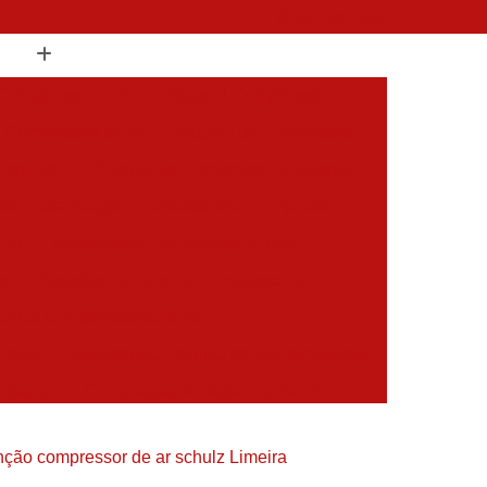
(19) 3397-9502
 Compressor de Ar
Aluguel Compressor
l Compressor de Ar
Aluguel de Compressor
mprimido
Aluguel de Compressor Industrial
sor para Alugar
Assistencia Compressor
 Ar
Assistencia Compressor Schulz
es
Assistencia Tecnica Compressores
ecnica Compressores de Ar
 de Ar
Assistencia Tecnica de Compressores
essores
Compressor Assistencia Tecnica
Assistência em Compressor Atlas Copco
nção compressor de ar schulz Limeira
 em Compressor Chicago