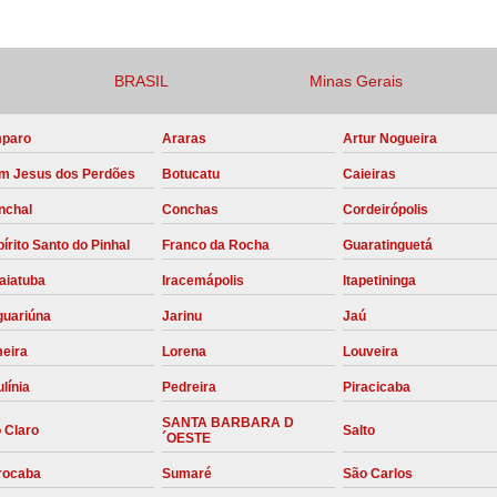
Compressor para Locação
Locação Compressor Elétri
BRASIL
Minas Gerais
Locação de Compressor de Alt
paro
Araras
Artur Nogueira
Locação de C
m Jesus dos Perdões
Botucatu
Caieiras
Locação de Compressor de Ar Co
nchal
Conchas
Cordeirópolis
Locação de Compressores
írito Santo do Pinhal
Franco da Rocha
Guaratinguetá
Manutenção Corretiva de Compres
aiatuba
Iracemápolis
Itapetininga
Manutenção d
guariúna
Jarinu
Jaú
Manutenção Preve
meira
Lorena
Louveira
Manutenção Preven
línia
Pedreira
Piracicaba
Manutenção Pre
SANTA BARBARA D
 Claro
Salto
´OESTE
Manutenção P
rocaba
Sumaré
São Carlos
Manutenção Prev