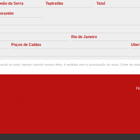
boão da Serra
Tapiratiba
Tatuí
Manutenção Preve
torantim
Manutenção Pr
Manutenção Preventiva em Compres
Rio de Janeiro
Empresa de Manutenção de C
Poços de Caldas
Uber
Manutenção Compressor de A
Manutenção Compressor de Ar S
rcial ou total, mesmo citando nossos links, é proibida sem a autorização do autor. Crime de viol
Manutenção Compressor Sch
Manutenção
H
Manutenção em C
ria Helena -
Manutenção no Cabeçote de Compr
Loja de Peças para Compresso
Peças de Compressor de Ar
P
Peças do Compressor Schul