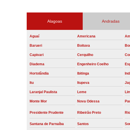
Alagoas
Andradas
Aguaí
Americana
Am
Barueri
Boituva
Bo
Capivari
Cerquilho
Co
Diadema
Engenheiro Coelho
Esp
Hortolândia
Ibitinga
Ind
Itu
Itupeva
Ja
Laranjal Paulista
Leme
Li
Monte Mor
Nova Odessa
Pau
Presidente Prudente
Ribeirão Preto
Rio
Santana de Parnaíba
Santos
So