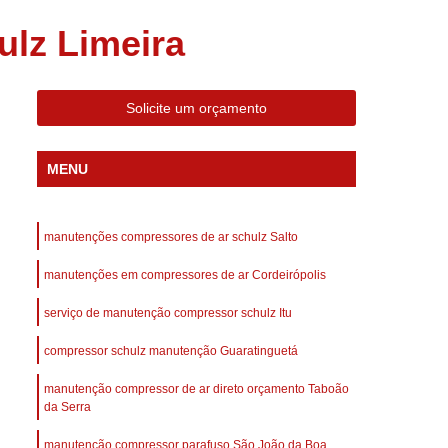
 Compressor Gardner Denver
lz Limeira
ll Rand
Assistência em Compressor Kaeser
Assistência Técnica de Compressor Schulz
Solicite um orçamento
a em Compressor de Ar Parafuso
es de Ar
Manutenção de Compressores de Ar
MENU
dustrial
Compressor de Ar Industrial
afuso
Compressor de Ar Industrial Schulz
manutenções compressores de ar schulz Salto
o Industrial
Compressor Industrial
manutenções em compressores de ar Cordeirópolis
rande
Compressor Industrial Novo
serviço de manutenção compressor schulz Itu
afuso
Compressor Industrial Schulz
compressor schulz manutenção Guaratinguetá
ustrial
Compressor Schulz Industrial
imido
Compressor Ar Parafuso
manutenção compressor de ar direto orçamento Taboão
da Serra
fuso
Compressor de Ar Completo
manutenção compressor parafuso São João da Boa