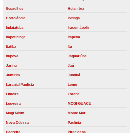
Guarulhos
Holambra
Hortolândia
Ibitinga
Indaiatuba
Iracemápolis
Itapetininga
Itapeva
Itatiba
Itu
Itupeva
Jaguariúna
Jarinu
Jaú
Jumirim
Jundiaí
Laranjal Paulista
Leme
Limeira
Lorena
Louveira
MOGI-GUACU
Mogi Mirim
Monte Mor
Nova Odessa
Paulínia
Pedreira
Piracicaba