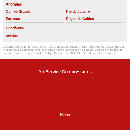
Andradas
Campo Grande
Rio de Janeiro
Extrema
Poços de Caldas
Uberlândia
pelotas
O conteúdo do texto desta página é de direito reservado. Sua reprodução, parcial ou total,
mesmo citando nossos links, é proibida sem a autorização do autor. Crime de violação de
direito autoral – artigo 184 do Código Penal –
Lei 9610/98 - Lei de direitos autorais
.
Air Service Compressores
Diaconisa Alice Ana da Silva, 73 - Parque Maria Helena -
Campinas - SP
CEP: 13067-841
(19) 3397-9502
ralfe@airservicecompressores.com.br
Home