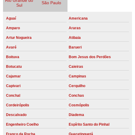
Rio Grande do
São Paulo
Sul
Aguaí
Americana
Amparo
Araras
Artur Nogueira
Atibaia
Avaré
Barueri
Boituva
Bom Jesus dos Perdões
Botucatu
Caieiras
Cajamar
Campinas
Capivari
Cerquilho
Conchal
Conchas
Cordeirópolis
Cosmópolis
Descalvado
Diadema
Engenheiro Coelho
Espírito Santo do Pinhal
Franco da Rocha
Guaratinguetá