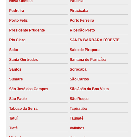
Nova Odessa
Paulínia
Pedreira
Piracicaba
Porto Feliz
Porto Ferreira
Presidente Prudente
Ribeirão Preto
Rio Claro
SANTA BARBARA D´OESTE
Salto
Salto de Pirapora
Santa Gertrudes
Santana de Parnaíba
Santos
Sorocaba
Sumaré
São Carlos
São José dos Campos
São João da Boa Vista
São Paulo
São Roque
Taboão da Serra
Tapiratiba
Tatuí
Taubaté
Tietê
Valinhos