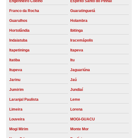
Engenheiro Coelho
Espírito Santo do Pinhal
Franco da Rocha
Guaratinguetá
Guarulhos
Holambra
Hortolândia
Ibitinga
Indaiatuba
Iracemápolis
Itapetininga
Itapeva
Itatiba
Itu
Itupeva
Jaguariúna
Jarinu
Jaú
Jumirim
Jundiaí
Laranjal Paulista
Leme
Limeira
Lorena
Louveira
MOGI-GUACU
Mogi Mirim
Monte Mor