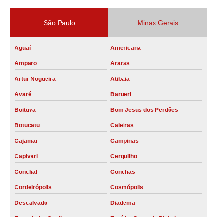
São Paulo
Minas Gerais
Aguaí
Americana
Amparo
Araras
Artur Nogueira
Atibaia
Avaré
Barueri
Boituva
Bom Jesus dos Perdões
Botucatu
Caieiras
Cajamar
Campinas
Capivari
Cerquilho
Conchal
Conchas
Cordeirópolis
Cosmópolis
Descalvado
Diadema