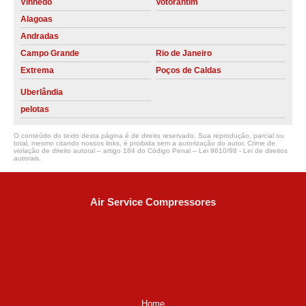
Vinhedo
Votorantim
Alagoas
Andradas
Campo Grande
Rio de Janeiro
Extrema
Poços de Caldas
Uberlândia
pelotas
O conteúdo do texto desta página é de direito reservado. Sua reprodução, parcial ou
total, mesmo citando nossos links, é proibida sem a autorização do autor. Crime de
violação de direito autoral – artigo 184 do Código Penal –
Lei 9610/98 - Lei de direitos
autorais
.
Air Service Compressores
Diaconisa Alice Ana da Silva, 73 - Parque Maria Helena -
Campinas - SP
CEP: 13067-841
(19) 3397-9502
ralfe@airservicecompressores.com.br
Home