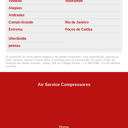
Vinhedo
Votorantim
Alagoas
Andradas
Campo Grande
Rio de Janeiro
Extrema
Poços de Caldas
Uberlândia
pelotas
O conteúdo do texto desta página é de direito reservado. Sua reprodução, parcial ou
total, mesmo citando nossos links, é proibida sem a autorização do autor. Crime de
violação de direito autoral – artigo 184 do Código Penal –
Lei 9610/98 - Lei de direitos
autorais
.
Air Service Compressores
Diaconisa Alice Ana da Silva, 73 - Parque Maria Helena -
Campinas - SP
CEP: 13067-841
(19) 3397-9502
ralfe@airservicecompressores.com.br
Home