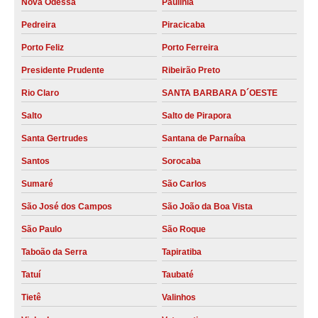
Nova Odessa
Paulínia
Pedreira
Piracicaba
Porto Feliz
Porto Ferreira
Presidente Prudente
Ribeirão Preto
Rio Claro
SANTA BARBARA D´OESTE
Salto
Salto de Pirapora
Santa Gertrudes
Santana de Parnaíba
Santos
Sorocaba
Sumaré
São Carlos
São José dos Campos
São João da Boa Vista
São Paulo
São Roque
Taboão da Serra
Tapiratiba
Tatuí
Taubaté
Tietê
Valinhos