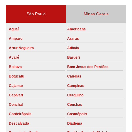
São Paulo
Minas Gerais
Aguaí
Americana
Amparo
Araras
Artur Nogueira
Atibaia
Avaré
Barueri
Boituva
Bom Jesus dos Perdões
Botucatu
Caieiras
Cajamar
Campinas
Capivari
Cerquilho
Conchal
Conchas
Cordeirópolis
Cosmópolis
Descalvado
Diadema