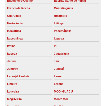
Engenheiro Coelho
Espírito Santo do Pinhal
Franco da Rocha
Guaratinguetá
Guarulhos
Holambra
Hortolândia
Ibitinga
Indaiatuba
Iracemápolis
Itapetininga
Itapeva
Itatiba
Itu
Itupeva
Jaguariúna
Jarinu
Jaú
Jumirim
Jundiaí
Laranjal Paulista
Leme
Limeira
Lorena
Louveira
MOGI-GUACU
Mogi Mirim
Monte Mor