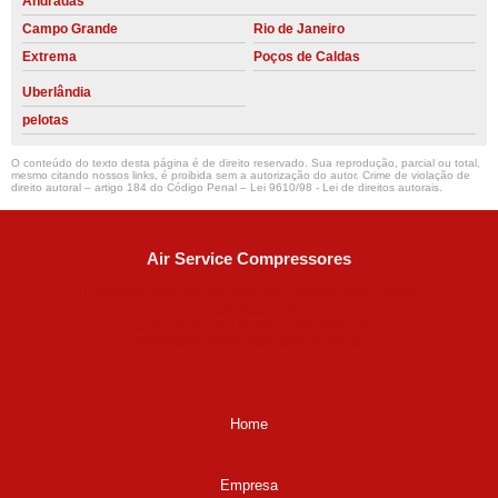
Andradas
Campo Grande
Rio de Janeiro
Extrema
Poços de Caldas
Uberlândia
pelotas
O conteúdo do texto desta página é de direito reservado. Sua reprodução, parcial ou total,
mesmo citando nossos links, é proibida sem a autorização do autor. Crime de violação de
direito autoral – artigo 184 do Código Penal –
Lei 9610/98 - Lei de direitos autorais
.
Air Service Compressores
Diaconisa Alice Ana da Silva, 73 - Parque Maria Helena -
Campinas - SP
CEP: 13067-841
(19) 3397-9502
ralfe@airservicecompressores.com.br
Home
Empresa