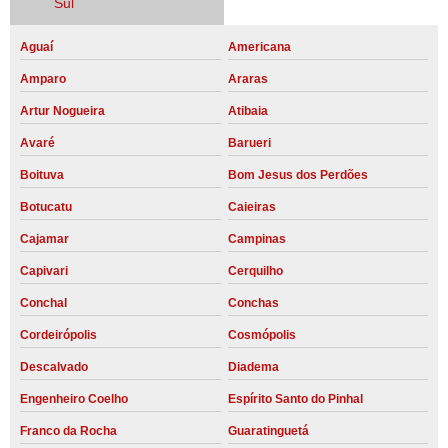
Sul
Aguaí
Americana
Amparo
Araras
Artur Nogueira
Atibaia
Avaré
Barueri
Boituva
Bom Jesus dos Perdões
Botucatu
Caieiras
Cajamar
Campinas
Capivari
Cerquilho
Conchal
Conchas
Cordeirópolis
Cosmópolis
Descalvado
Diadema
Engenheiro Coelho
Espírito Santo do Pinhal
Franco da Rocha
Guaratinguetá