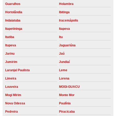
Guarulhos
Holambra
Hortolândia
Ibitinga
Indaiatuba
Iracemápolis
Itapetininga
Itapeva
Itatiba
Itu
Itupeva
Jaguariúna
Jarinu
Jaú
Jumirim
Jundiaí
Laranjal Paulista
Leme
Limeira
Lorena
Louveira
MOGI-GUACU
Mogi Mirim
Monte Mor
Nova Odessa
Paulínia
Pedreira
Piracicaba