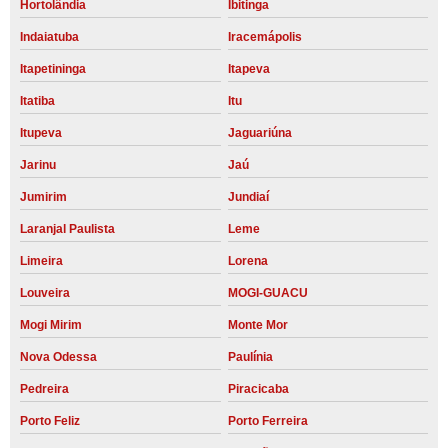
Hortolândia
Ibitinga
Indaiatuba
Iracemápolis
Itapetininga
Itapeva
Itatiba
Itu
Itupeva
Jaguariúna
Jarinu
Jaú
Jumirim
Jundiaí
Laranjal Paulista
Leme
Limeira
Lorena
Louveira
MOGI-GUACU
Mogi Mirim
Monte Mor
Nova Odessa
Paulínia
Pedreira
Piracicaba
Porto Feliz
Porto Ferreira