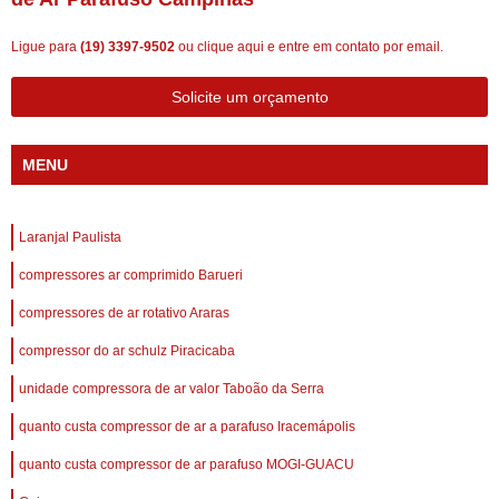
Ligue para
(19) 3397-9502
ou
clique aqui
e entre em contato por email.
Solicite um orçamento
MENU
Laranjal Paulista
compressores ar comprimido Barueri
compressores de ar rotativo Araras
compressor do ar schulz Piracicaba
unidade compressora de ar valor Taboão da Serra
quanto custa compressor de ar a parafuso Iracemápolis
quanto custa compressor de ar parafuso MOGI-GUACU