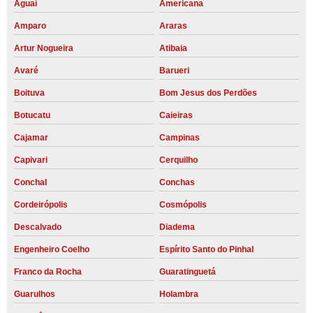
Aguaí
Americana
Amparo
Araras
Artur Nogueira
Atibaia
Avaré
Barueri
Boituva
Bom Jesus dos Perdões
Botucatu
Caieiras
Cajamar
Campinas
Capivari
Cerquilho
Conchal
Conchas
Cordeirópolis
Cosmópolis
Descalvado
Diadema
Engenheiro Coelho
Espírito Santo do Pinhal
Franco da Rocha
Guaratinguetá
Guarulhos
Holambra