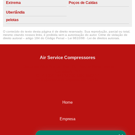
Extrema
Poços de Caldas
Uberlândia
pelotas
O conteúdo do texto desta página é de direito reservado. Sua reprodução, parcial ou total,
mesmo citando nossos links, é proibida sem a autorização do autor. Crime de violação de
direito autoral – artigo 184 do Código Penal –
Lei 9610/98 - Lei de direitos autorais
.
Air Service Compressores
Diaconisa Alice Ana da Silva, 73 - Parque Maria Helena -
Campinas - SP
CEP: 13067-841
(19) 3397-9502
ralfe@airservicecompressores.com.br
Home
Empresa