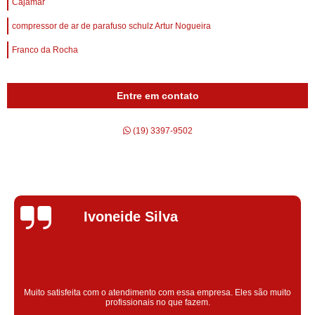
Cajamar
compressor de ar de parafuso schulz Artur Nogueira
Franco da Rocha
Entre em contato
(19) 3397-9502
Silvana Alves
Super satisfeita com o serviço prestado, atendimento muito bom!
colaoradores educado e transparente, destaque para o colaborador
Claudinei excelente profissional!