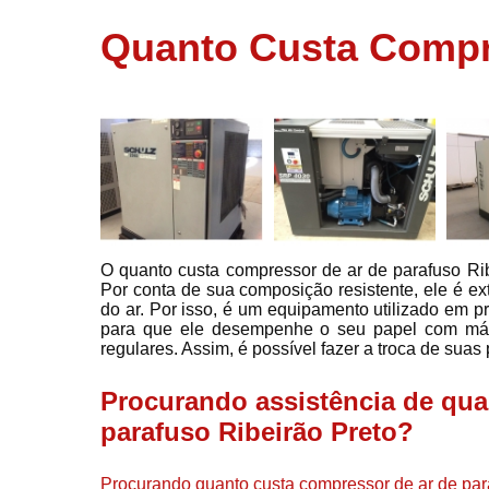
usados
Quanto Custa Compre
Conserto d
compressor
Filtros de a
Locação d
compresso
Manutençã
de
compresso
O quanto custa compressor de ar de parafuso Ribe
Manutençã
Por conta de sua composição resistente, ele é e
de
do ar. Por isso, é um equipamento utilizado em pr
compressor
para que ele desempenhe o seu papel com máxi
Peças par
regulares. Assim, é possível fazer a troca de sua
compressor
Procurando assistência de qua
Redes de a
comprimid
parafuso Ribeirão Preto?
Venda de
compresso
Procurando quanto custa compressor de ar de para