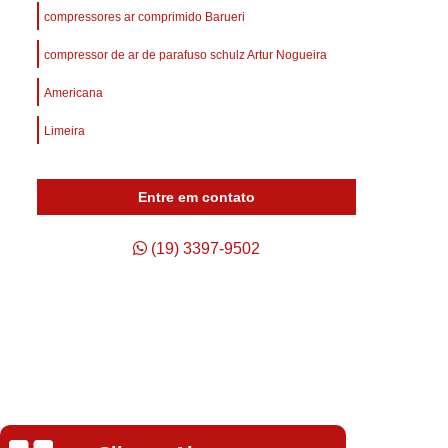
afuso
Compressor de Ar Parafuso
compressores ar comprimido Barueri
Compressor de Ar Schulz Parafuso
compressor de ar de parafuso schulz Artur Nogueira
Compressor do Ar
Compressor Rotativo Ar
Americana
afuso
Unidade Compressora de Ar
Limeira
Compressor de Ar Parafuso Schulz
Compressor de Parafuso Atlas Copco
Entre em contato
so Duplo
Compressor Parafuso
p
Compressor Parafuso Atlas Copco
(19) 3397-9502
geração
Compressor Parafuso Schulz
arafuso
Compressor Tipo Parafuso
Compressor de Ar Comprimido Usado
Usado
Compressor de Ar Schulz Usado
o
Compressor de Ar Usado Schulz
Isabela