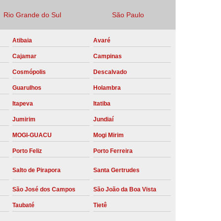
Locação Compressor de Ar Parafuso
Rio Grande do Sul
São Paulo
co
Locação de Compressor a Diesel
Atibaia
Avaré
a Pressão
Locação de Compressor de Ar
Cajamar
Campinas
ompressor de Ar a Diesel
Cosmópolis
Descalvado
mprimido
Locação de Compressor Parafuso
Guarulhos
Holambra
Compressor de Ar Manutenção Preventiva
Itapeva
Itatiba
sores
Manutenção Corretiva em Compressor
Jumirim
Jundiaí
e Compressores Parafuso
MOGI-GUACU
Mogi Mirim
ntiva Compressor Atlas Copco
Porto Feliz
Porto Ferreira
tiva Compressor de Ar Schulz
Salto de Pirapora
Santa Gertrudes
ventiva Compressor Schulz
São José dos Campos
São João da Boa Vista
reventiva de Compressor
Taubaté
Tietê
entiva de Compressor de Ar