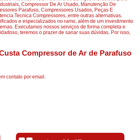
Compressor de Ar de Par
ndustriais, Compressor De Ar Usado, Manutenção De
essores Parafuso, Compressores Usados, Peças E
Compressor de Ar Rotativo
cia Tecnica Compressores, entre outras alternativas.
lificados e especializados no ramo, além de um investimento
Compressor de Ar Tipo Parafuso
ernas. Executamos nossos serviços de forma completa e
dadoso, teremos o prazer de sanar suas dúvidas. Por isso,
Compressores de Ar Par
Compressor a Parafuso
 Custa Compressor de Ar de Parafuso
Compressor de Parafuso
Compressor de Parafu
em contato por email.
Compressor Parafuso 15h
Compressor Parafuso Refri
Compressor Rotativo de P
Compressor Ar Usado
Compressor de Ar Parafuso 
Compressor de Ar Usad