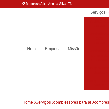
Diaconisa Alice Ana da Silva, 73
Serviços
Aluguel de
compressor
Assistênci
para
compressor
Home
Empresa
Missão
Assistênci
técnica de
compresso
Compressor
industriais
Compressor
para ar
Compressor
parafuso
Home
Serviços
compressores para ar
compress
Compressor