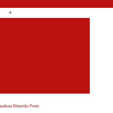
(19) 3397-9502
 Compressor de Ar
Aluguel Compressor
l Compressor de Ar
Aluguel de Compressor
mprimido
Aluguel de Compressor Industrial
sor para Alugar
Assistencia Compressor
 Ar
Assistencia Compressor Schulz
es
Assistencia Tecnica Compressores
ecnica Compressores de Ar
 de Ar
Assistencia Tecnica de Compressores
essores
Compressor Assistencia Tecnica
Assistência em Compressor Atlas Copco
arafuso Ribeirão Preto
 em Compressor Chicago