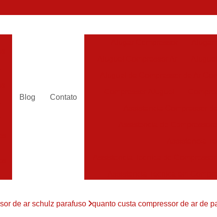
Alugar Compressor
Alugar
es
Aluguel Compressor Ar
Alugue
a
Aluguel de Compressor de Ar Co
es
Compressor Aluguel
Compres
Blog
Contato
a
Assistencia Compressor de
r
Assistencia de Compressor
es
Assistencia T
Assistencia Tecnica de Compressor
es
Assistencia Tecnica em Compr
es
Assistência em Compressor
or de ar schulz parafuso
quanto custa compressor de ar de p
Assistência
es