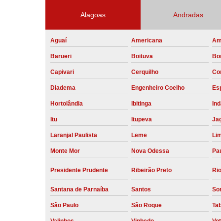
Alagoas
Andradas
Aguaí
Americana
Am
Barueri
Boituva
Bo
Capivari
Cerquilho
Co
Diadema
Engenheiro Coelho
Esp
Hortolândia
Ibitinga
Ind
Itu
Itupeva
Ja
Laranjal Paulista
Leme
Li
Monte Mor
Nova Odessa
Pau
Presidente Prudente
Ribeirão Preto
Rio
Santana de Parnaíba
Santos
So
São Paulo
São Roque
Ta
Valinhos
Vinhedo
Vo