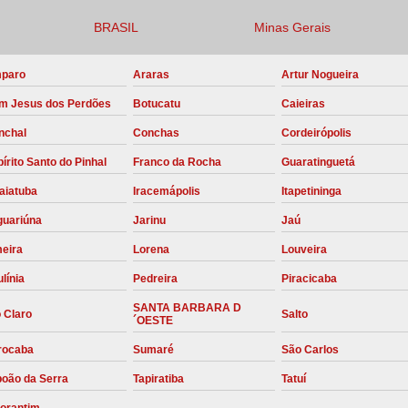
Compressor para Locação
BRASIL
Minas Gerais
Locação Compressor Elétri
paro
Araras
Artur Nogueira
Locação de Compressor de Alt
m Jesus dos Perdões
Botucatu
Caieiras
Locação de C
nchal
Conchas
Cordeirópolis
Locação de Compressor de Ar Co
írito Santo do Pinhal
Franco da Rocha
Guaratinguetá
Locação de Compressores
aiatuba
Iracemápolis
Itapetininga
Manutenção Corretiva de Compres
guariúna
Jarinu
Jaú
Manutenção d
meira
Lorena
Louveira
Manutenção Preve
línia
Pedreira
Piracicaba
Manutenção Preven
SANTA BARBARA D
 Claro
Salto
´OESTE
Manutenção Pre
rocaba
Sumaré
São Carlos
Manutenção P
boão da Serra
Tapiratiba
Tatuí
Manutenção Prev
torantim