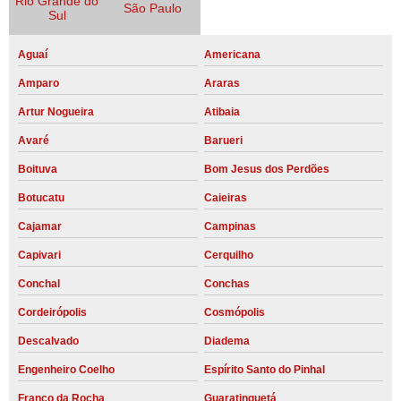
Rio Grande do
São Paulo
Sul
Aguaí
Americana
Amparo
Araras
Artur Nogueira
Atibaia
Avaré
Barueri
Boituva
Bom Jesus dos Perdões
Botucatu
Caieiras
Cajamar
Campinas
Capivari
Cerquilho
Conchal
Conchas
Cordeirópolis
Cosmópolis
Descalvado
Diadema
Engenheiro Coelho
Espírito Santo do Pinhal
Franco da Rocha
Guaratinguetá