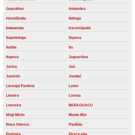
Guarulhos
Holambra
Hortolândia
Ibitinga
Indaiatuba
Iracemápolis
Itapetininga
Itapeva
Itatiba
Itu
Itupeva
Jaguariúna
Jarinu
Jaú
Jumirim
Jundiaí
Laranjal Paulista
Leme
Limeira
Lorena
Louveira
MOGI-GUACU
Mogi Mirim
Monte Mor
Nova Odessa
Paulínia
Pedreira
Piracicaba