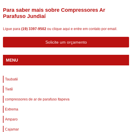
Para saber mais sobre Compressores Ar
Parafuso Jundiaí
Ligue para
(19) 3397-9502
ou
clique aqui
e entre em contato por email.
Solicite um orçamento
MENU
Taubaté
Tietê
compressores de ar de parafuso Itapeva
Extrema
Amparo
Cajamar