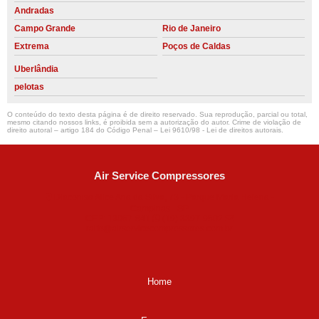
Andradas
Campo Grande
Rio de Janeiro
Extrema
Poços de Caldas
Uberlândia
pelotas
O conteúdo do texto desta página é de direito reservado. Sua reprodução, parcial ou total,
mesmo citando nossos links, é proibida sem a autorização do autor. Crime de violação de
direito autoral – artigo 184 do Código Penal –
Lei 9610/98 - Lei de direitos autorais
.
Air Service Compressores
Diaconisa Alice Ana da Silva, 73 - Parque Maria Helena -
Campinas - SP
CEP: 13067-841
(19) 3397-9502
ralfe@airservicecompressores.com.br
Home