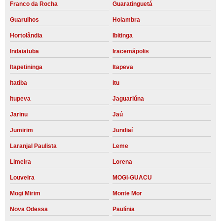
Franco da Rocha
Guaratinguetá
Guarulhos
Holambra
Hortolândia
Ibitinga
Indaiatuba
Iracemápolis
Itapetininga
Itapeva
Itatiba
Itu
Itupeva
Jaguariúna
Jarinu
Jaú
Jumirim
Jundiaí
Laranjal Paulista
Leme
Limeira
Lorena
Louveira
MOGI-GUACU
Mogi Mirim
Monte Mor
Nova Odessa
Paulínia