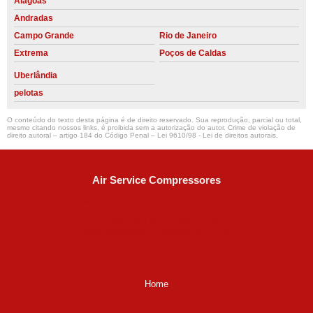
Alagoas
Andradas
Campo Grande
Rio de Janeiro
Extrema
Poços de Caldas
Uberlândia
pelotas
O conteúdo do texto desta página é de direito reservado. Sua reprodução, parcial ou total,
mesmo citando nossos links, é proibida sem a autorização do autor. Crime de violação de
direito autoral – artigo 184 do Código Penal –
Lei 9610/98 - Lei de direitos autorais
.
Air Service Compressores
Diaconisa Alice Ana da Silva, 73 - Parque Maria Helena -
Campinas - SP
CEP: 13067-841
(19) 3397-9502
ralfe@airservicecompressores.com.br
Home