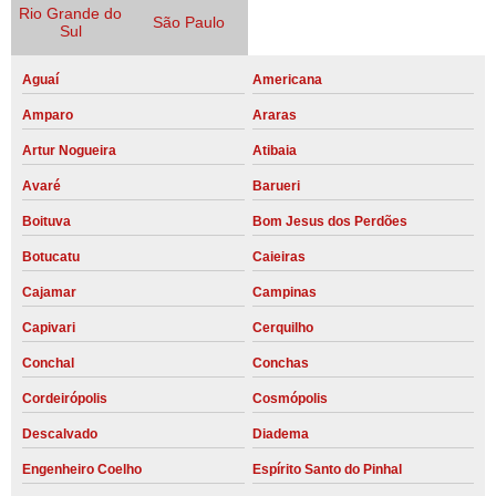
Rio Grande do
São Paulo
Sul
Aguaí
Americana
Amparo
Araras
Artur Nogueira
Atibaia
Avaré
Barueri
Boituva
Bom Jesus dos Perdões
Botucatu
Caieiras
Cajamar
Campinas
Capivari
Cerquilho
Conchal
Conchas
Cordeirópolis
Cosmópolis
Descalvado
Diadema
Engenheiro Coelho
Espírito Santo do Pinhal