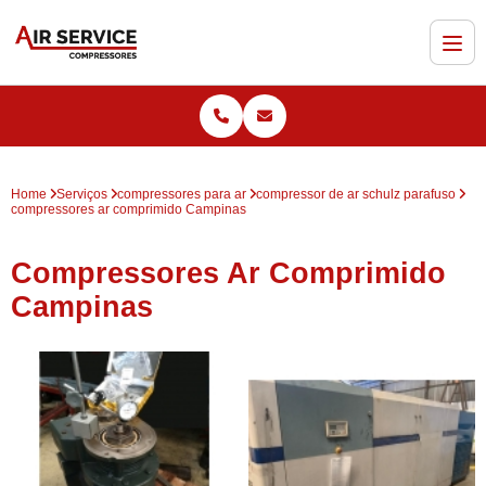
Home
Serviços
compressores para ar
compressor de ar schulz parafuso
compressores ar comprimido Campinas
Compressores Ar Comprimido
Campinas