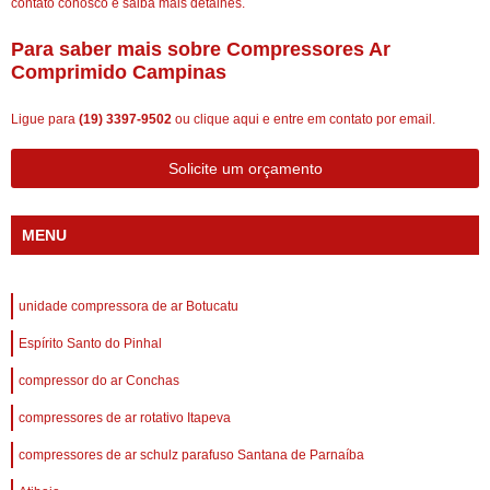
contato conosco e saiba mais detalhes.
Para saber mais sobre Compressores Ar
Comprimido Campinas
Ligue para
(19) 3397-9502
ou
clique aqui
e entre em contato por email.
Solicite um orçamento
MENU
unidade compressora de ar Botucatu
Espírito Santo do Pinhal
compressor do ar Conchas
compressores de ar rotativo Itapeva
compressores de ar schulz parafuso Santana de Parnaíba