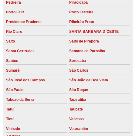
Pedreira
Piracicaba
Porto Feliz
Porto Ferreira
Presidente Prudente
Ribeirão Preto
Rio Claro
SANTA BARBARA D´OESTE
Salto
Salto de Pirapora
Santa Gertrudes
Santana de Parnaíba
Santos
Sorocaba
Sumaré
São Carlos
São José dos Campos
São João da Boa Vista
São Paulo
São Roque
Taboão da Serra
Tapiratiba
Tatuí
Taubaté
Tietê
Valinhos
Vinhedo
Votorantim