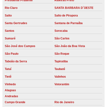
Presidente Prudente
Ribeirão Preto
Rio Claro
SANTA BARBARA D´OESTE
Salto
Salto de Pirapora
Santa Gertrudes
Santana de Parnaíba
Santos
Sorocaba
Sumaré
São Carlos
São José dos Campos
São João da Boa Vista
São Paulo
São Roque
Taboão da Serra
Tapiratiba
Tatuí
Taubaté
Tietê
Valinhos
Vinhedo
Votorantim
Alagoas
Andradas
Campo Grande
Rio de Janeiro