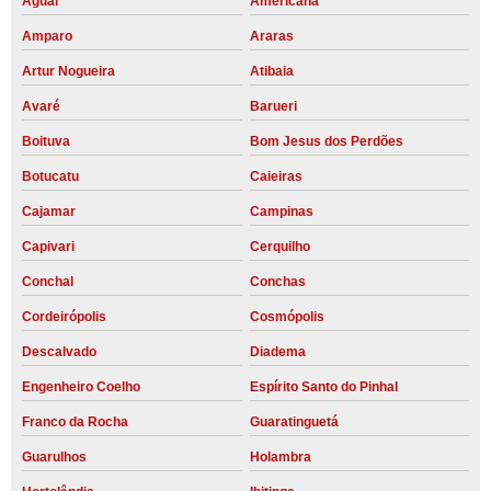
Aguaí
Americana
Amparo
Araras
Artur Nogueira
Atibaia
Avaré
Barueri
Boituva
Bom Jesus dos Perdões
Botucatu
Caieiras
Cajamar
Campinas
Capivari
Cerquilho
Conchal
Conchas
Cordeirópolis
Cosmópolis
Descalvado
Diadema
Engenheiro Coelho
Espírito Santo do Pinhal
Franco da Rocha
Guaratinguetá
Guarulhos
Holambra