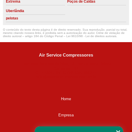
Extrema
Poços de Caldas
Uberlândia
pelotas
O conteúdo do texto desta página é de direito reservado. Sua reprodução, parcial ou total,
mesmo citando nossos links, é proibida sem a autorização do autor. Crime de violação de
direito autoral – artigo 184 do Código Penal –
Lei 9610/98 - Lei de direitos autorais
.
Air Service Compressores
Diaconisa Alice Ana da Silva, 73 - Parque Maria Helena -
Campinas - SP
CEP: 13067-841
(19) 3397-9502
ralfe@airservicecompressores.com.br
Home
Empresa
Missão