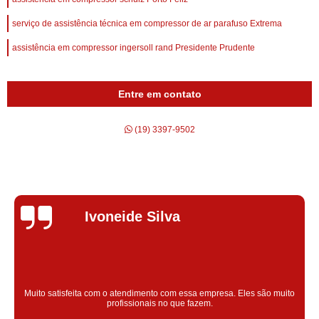
serviço de assistência técnica em compressor de ar parafuso Extrema
assistência em compressor ingersoll rand Presidente Prudente
Entre em contato
(19) 3397-9502
Silvana Alves
Super satisfeita com o serviço prestado, atendimento muito bom!
colaoradores educado e transparente, destaque para o colaborador
Claudinei excelente profissional!