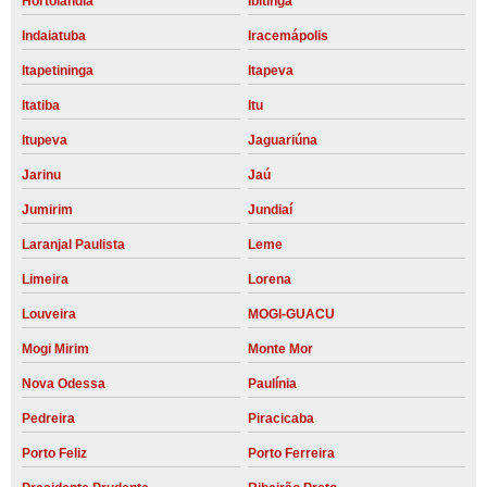
Hortolândia
Ibitinga
Indaiatuba
Iracemápolis
Itapetininga
Itapeva
Itatiba
Itu
Itupeva
Jaguariúna
Jarinu
Jaú
Jumirim
Jundiaí
Laranjal Paulista
Leme
Limeira
Lorena
Louveira
MOGI-GUACU
Mogi Mirim
Monte Mor
Nova Odessa
Paulínia
Pedreira
Piracicaba
Porto Feliz
Porto Ferreira