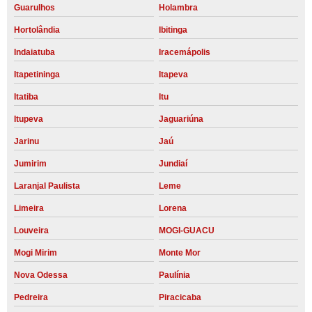
Guarulhos
Holambra
Hortolândia
Ibitinga
Indaiatuba
Iracemápolis
Itapetininga
Itapeva
Itatiba
Itu
Itupeva
Jaguariúna
Jarinu
Jaú
Jumirim
Jundiaí
Laranjal Paulista
Leme
Limeira
Lorena
Louveira
MOGI-GUACU
Mogi Mirim
Monte Mor
Nova Odessa
Paulínia
Pedreira
Piracicaba