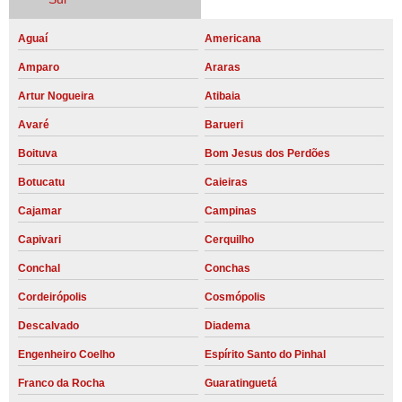
Aguaí
Americana
Amparo
Araras
Artur Nogueira
Atibaia
Avaré
Barueri
Boituva
Bom Jesus dos Perdões
Botucatu
Caieiras
Cajamar
Campinas
Capivari
Cerquilho
Conchal
Conchas
Cordeirópolis
Cosmópolis
Descalvado
Diadema
Engenheiro Coelho
Espírito Santo do Pinhal
Franco da Rocha
Guaratinguetá