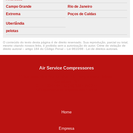
Campo Grande
Rio de Janeiro
Extrema
Poços de Caldas
Uberlândia
pelotas
O conteúdo do texto desta página é de direito reservado. Sua reprodução, parcial ou total,
mesmo citando nossos links, é proibida sem a autorização do autor. Crime de violação de
direito autoral – artigo 184 do Código Penal –
Lei 9610/98 - Lei de direitos autorais
.
Air Service Compressores
Diaconisa Alice Ana da Silva, 73 - Parque Maria Helena -
Campinas - SP
CEP: 13067-841
(19) 3397-9502
ralfe@airservicecompressores.com.br
Home
Empresa