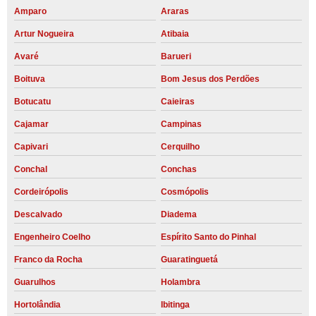
Amparo
Araras
Artur Nogueira
Atibaia
Avaré
Barueri
Boituva
Bom Jesus dos Perdões
Botucatu
Caieiras
Cajamar
Campinas
Capivari
Cerquilho
Conchal
Conchas
Cordeirópolis
Cosmópolis
Descalvado
Diadema
Engenheiro Coelho
Espírito Santo do Pinhal
Franco da Rocha
Guaratinguetá
Guarulhos
Holambra
Hortolândia
Ibitinga