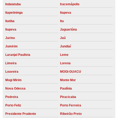
Indaiatuba
Iracemápolis
Itapetininga
Itapeva
Itatiba
Itu
Itupeva
Jaguariúna
Jarinu
Jaú
Jumirim
Jundiaí
Laranjal Paulista
Leme
Limeira
Lorena
Louveira
MOGI-GUACU
Mogi Mirim
Monte Mor
Nova Odessa
Paulínia
Pedreira
Piracicaba
Porto Feliz
Porto Ferreira
Presidente Prudente
Ribeirão Preto