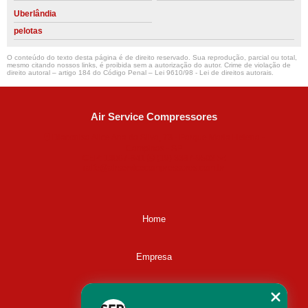
Uberlândia
pelotas
O conteúdo do texto desta página é de direito reservado. Sua reprodução, parcial ou total,
mesmo citando nossos links, é proibida sem a autorização do autor. Crime de violação de
direito autoral – artigo 184 do Código Penal –
Lei 9610/98 - Lei de direitos autorais
.
Air Service Compressores
Diaconisa Alice Ana da Silva, 73 - Parque Maria Helena -
Campinas - SP
CEP: 13067-841
(19) 3397-9502
ralfe@airservicecompressores.com.br
Home
Empresa
Missão