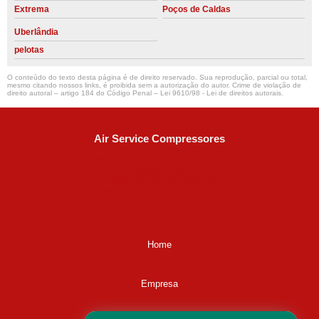
Extrema
Poços de Caldas
Uberlândia
pelotas
O conteúdo do texto desta página é de direito reservado. Sua reprodução, parcial ou total,
mesmo citando nossos links, é proibida sem a autorização do autor. Crime de violação de
direito autoral – artigo 184 do Código Penal –
Lei 9610/98 - Lei de direitos autorais
.
Air Service Compressores
Diaconisa Alice Ana da Silva, 73 - Parque Maria Helena -
Campinas - SP
CEP: 13067-841
(19) 3397-9502
ralfe@airservicecompressores.com.br
Home
Empresa