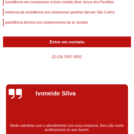
assistência em compressor schulz contato Bom Jesus dos Perdões
empresa de assistência em compressor gardner denver São Carlos
assistência técnica em compressores de ar Jundiaí
Entre em contato
(19) 3397-9502
Silvana Alves
Super satisfeita com o serviço prestado, atendimento muito bom!
colaoradores educado e transparente, destaque para o colaborador
Claudinei excelente profissional!