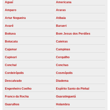
Aguaí
Americana
Amparo
Araras
Artur Nogueira
Atibaia
Avaré
Barueri
Boituva
Bom Jesus dos Perdões
Botucatu
Caieiras
Cajamar
Campinas
Capivari
Cerquilho
Conchal
Conchas
Cordeirópolis
Cosmópolis
Descalvado
Diadema
Engenheiro Coelho
Espírito Santo do Pinhal
Franco da Rocha
Guaratinguetá
Guarulhos
Holambra