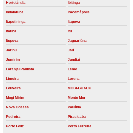
Hortolândia
Ibitinga
Indaiatuba
Iracemápolis
Itapetininga
Itapeva
Itatiba
Itu
Itupeva
Jaguariúna
Jarinu
Jaú
Jumirim
Jundiaí
Laranjal Paulista
Leme
Limeira
Lorena
Louveira
MOGI-GUACU
Mogi Mirim
Monte Mor
Nova Odessa
Paulínia
Pedreira
Piracicaba
Porto Feliz
Porto Ferreira