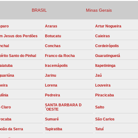
Compressor para Locação
BRASIL
Minas Gerais
Locação Compressor Elétri
paro
Araras
Artur Nogueira
Locação de Compressor de Alt
m Jesus dos Perdões
Botucatu
Caieiras
Locação de C
nchal
Conchas
Cordeirópolis
Locação de Compressor de Ar Co
írito Santo do Pinhal
Franco da Rocha
Guaratinguetá
Locação de Compressores
aiatuba
Iracemápolis
Itapetininga
Manutenção Corretiva de Compres
guariúna
Jarinu
Jaú
Manutenção d
meira
Lorena
Louveira
Manutenção Preve
línia
Pedreira
Piracicaba
Manutenção Preven
SANTA BARBARA D
 Claro
Salto
´OESTE
Manutenção Pre
rocaba
Sumaré
São Carlos
Manutenção P
boão da Serra
Tapiratiba
Tatuí
Manutenção Prev