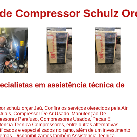
Assistência em
 de Compressor Schulz Or
e
Assistência em Compressor Ingerso
es
Assistência em Compressor Schulz
r
Assistência Técnic
e
r
Assistência Técnica em Compressor
o
Compressor de Ar Grande In
r
Compressor de Ar Industrial Par
o
Compressor de Refrigeraçã
cialistas em assistência técnica de
es
Compressor Industrial G
a
Compressor Industrial Par
es
r schulz orçar Jaú, Confira os serviços oferecidos pela Air
Compressor Refrigeração Ind
r
striais, Compressor De Ar Usado, Manutenção De
o
Compressor Ar Compr
essores Parafuso, Compressores Usados, Peças E
cia Tecnica Compressores, entre outras alternativas.
Compressor de Ar a Para
lificados e especializados no ramo, além de um investimento
r
ernas. Disponibilizamos também Assistencia Tecnica