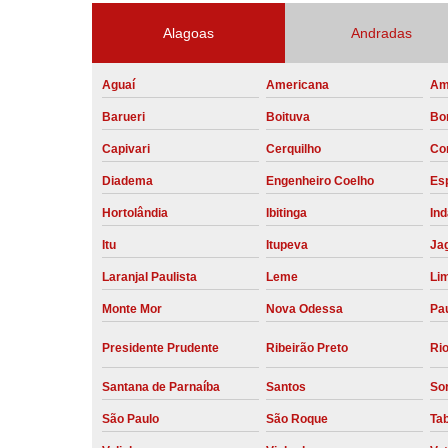
Alagoas
Andradas
Aguaí
Americana
Am
Barueri
Boituva
Bo
Capivari
Cerquilho
Co
Diadema
Engenheiro Coelho
Esp
Hortolândia
Ibitinga
Ind
Itu
Itupeva
Ja
Laranjal Paulista
Leme
Li
Monte Mor
Nova Odessa
Pau
Presidente Prudente
Ribeirão Preto
Rio
Santana de Parnaíba
Santos
So
São Paulo
São Roque
Ta