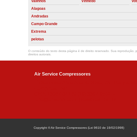
Valinhos
Vinhedo
Vo
Alagoas
Andradas
Campo Grande
Extrema
pelotas
O conteúdo do texto desta página é de direito reservado. Sua reprodução, pa
direitos autorais
.
Air Service Compressores
Diaconisa Alice Ana da Silva, 73 - Parque Ma
Campinas - SP
CEP: 13067-841
(19) 3397-9502
ralfe@airservicecompressores.com.br
Copyright © Air Service Compressores (Lei 9610 de 19/02/1998)