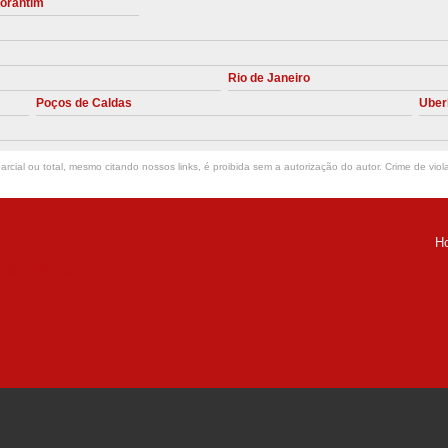
torantim
Manutenção Preve
Manutenção Pr
Rio de Janeiro
Manutenção Preventiva em Compres
Poços de Caldas
Uber
Empresa de Manutenção de C
Manutenção Compressor de A
rcial ou total, mesmo citando nossos links, é proibida sem a autorização do autor. Crime de viol
Manutenção Compressor de Ar S
Manutenção Compressor Sch
H
Manutenção
ria Helena -
Manutenção em C
Manutenção no Cabeçote de Compr
Loja de Peças para Compresso
Peças de Compressor de Ar
P
Peças do Compressor Schul