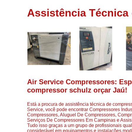
usados
Assistência Técnica
Conserto d
compressor
Filtros de a
Locação d
compresso
Manutençã
de
compresso
Manutençã
de
Air Service Compressores: Espe
compressor
compressor schulz orçar Jaú!
Peças par
compressor
Está a procura de assistência técnica de compresso
Redes de a
Service, você pode encontrar Compressores Indu
comprimid
Compressores, Aluguel De Compressores, Compr
Serviços De Compressores Em Campinas e Assisten
Venda de
Tudo isso graças a um grupo de profissionais qua
compresso
considerável em equipamentos e instalações mod