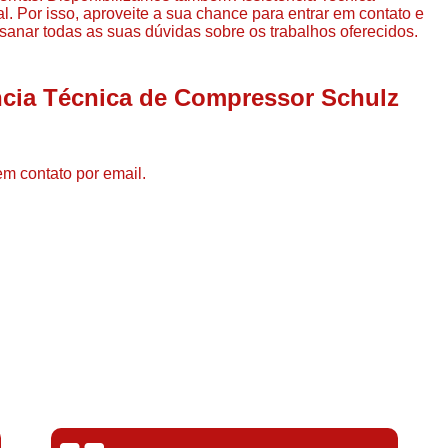
Compressor de Ar de Par
. Por isso, aproveite a sua chance para entrar em contato e
sanar todas as suas dúvidas sobre os trabalhos oferecidos.
Compressor de Ar Rotativo
Compressor de Ar Tipo Parafuso
ncia Técnica de Compressor Schulz
Compressores de Ar Par
Compressor a Parafuso
em contato por email.
Compressor de Parafuso
Compressor de Parafu
Compressor Parafuso 15h
Compressor Parafuso Refri
Compressor Rotativo de P
Compressor Ar Usado
Compressor de Ar Parafuso 
Compressor de Ar Usad