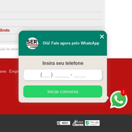
ntiva de Compressor Parafuso
eventiva de Compressores
sores de Ar
Compressor Schulz Manutenção
lândia
ompressores
Manutenção Compressor
Olá! Fale agora pelo WhatsApp
r
Manutenção Compressor de Ar Direto
ação de direito autoral – artigo 184 do Código Penal –
Lei 9610/98 - Lei de
chulz
Manutenção Compressor Parafuso
Insira seu telefone
ulz
Manutenção de Compressor de Ar
ome
Empresa
Missão
Serviços
Contato
Mapa do site
 em Compressor de Ar
ompressor de Ar Comprimido
Iniciar conversa
1
essor
Loja de Peças para Compressor de Ar
res
Manutenção para Compressor de Ar
eças de Reposição para Compressores de Ar
W3C
z
Peças para Compressor Atlas Copco