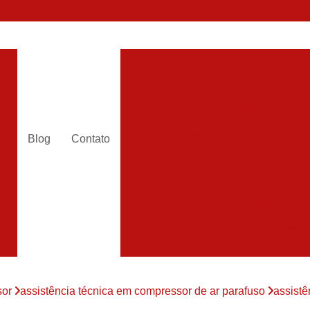
Alugar Compressor
Alugar
es
Aluguel Compressor Ar
Alugue
a
Aluguel de Compressor de Ar Co
es
Compressor Aluguel
Compres
Blog
Contato
a
Assistencia Compressor de
r
Assistencia de Compressor
es
Assistencia T
Assistencia Tecnica de Compressor
es
Assistencia Tecnica em Compr
es
Assistência em Compressor
sor
assistência técnica em compressor de ar parafuso
assistê
Assistência
es