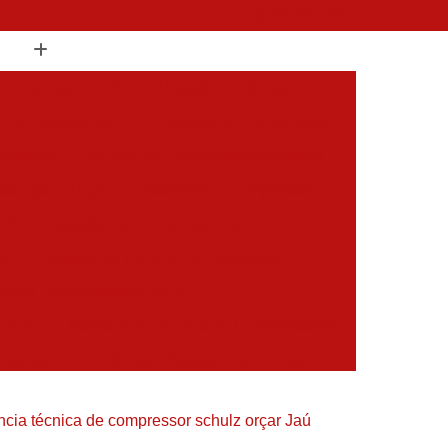
(19) 3397-9502
 Compressor de Ar
Aluguel Compressor
l Compressor de Ar
Aluguel de Compressor
mprimido
Aluguel de Compressor Industrial
sor para Alugar
Assistencia Compressor
 Ar
Assistencia Compressor Schulz
es
Assistencia Tecnica Compressores
ecnica Compressores de Ar
 de Ar
Assistencia Tecnica de Compressores
essores
Compressor Assistencia Tecnica
Assistência em Compressor Atlas Copco
ncia técnica de compressor schulz orçar Jaú
 em Compressor Chicago