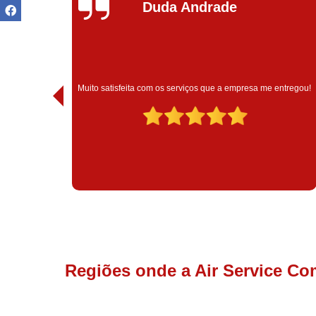
Ivoneide Silva
Muito satisfeita com o atendimento com essa empresa. Eles
entregou!
são muito profissionais no que fazem.
Regiões onde a Air Service Co