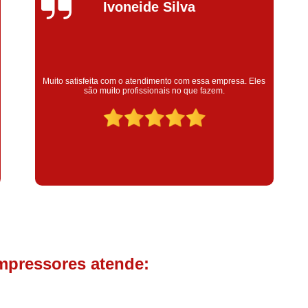
Compressor de Parafuso 
Silvana Alves
Compressor Schulz Usado
Com
Conserto Compressor Atla
Conserto Compressor de Ar Schu
Super satisfeita com o serviço prestado, atendimento muito
bom! colaoradores educado e transparente, destaque para o
Conserto Compressor Ingerso
colaborador Claudinei excelente profissional!
Conserto Compressor 
Conserto de Compressor de
Manutenção de Ar C
Filtro Coalescente para Ar Com
Filtro Compressor
Filtro de
Filtro de Ar Comprimido para C
Filtro de óleo para Compr
mpressores atende:
Filtros para Compressor
Aluguel de Compressor de 