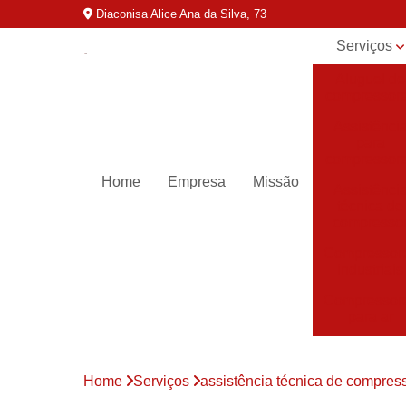
Diaconisa Alice Ana da Silva, 73
Serviços
Aluguel de
compressor
Assistênci
para
compressor
Home
Empresa
Missão
Assistênci
técnica de
compresso
Compressor
industriais
Compressor
para ar
Compressor
parafuso
Home
Serviços
assistência técnica de compres
Compressor