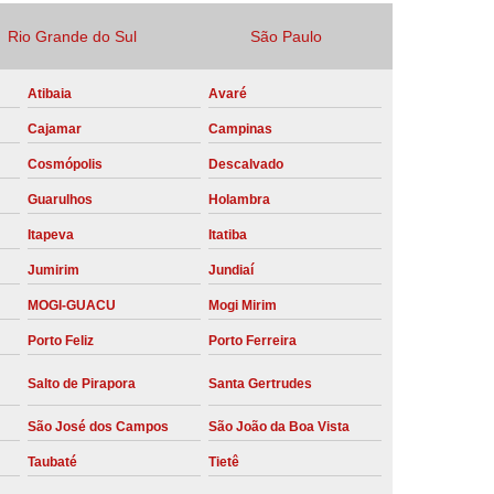
Locação Compressor de Ar Parafuso
Rio Grande do Sul
São Paulo
co
Locação de Compressor a Diesel
Atibaia
Avaré
a Pressão
Locação de Compressor de Ar
Cajamar
Campinas
ompressor de Ar a Diesel
Cosmópolis
Descalvado
mprimido
Locação de Compressor Parafuso
Guarulhos
Holambra
Compressor de Ar Manutenção Preventiva
Itapeva
Itatiba
sores
Manutenção Corretiva em Compressor
Jumirim
Jundiaí
e Compressores Parafuso
MOGI-GUACU
Mogi Mirim
ntiva Compressor Atlas Copco
Porto Feliz
Porto Ferreira
tiva Compressor de Ar Schulz
Salto de Pirapora
Santa Gertrudes
ventiva Compressor Schulz
São José dos Campos
São João da Boa Vista
reventiva de Compressor
Taubaté
Tietê
entiva de Compressor de Ar