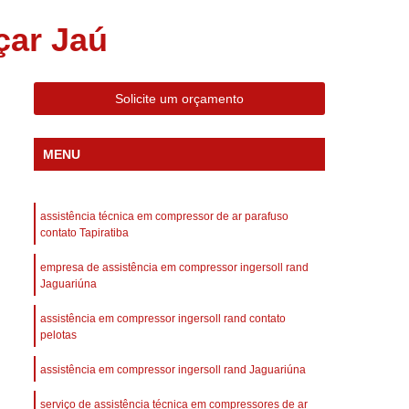
 Compressor Gardner Denver
çar Jaú
ll Rand
Assistência em Compressor Kaeser
Assistência Técnica de Compressor Schulz
Solicite um orçamento
a em Compressor de Ar Parafuso
es de Ar
Manutenção de Compressores de Ar
MENU
dustrial
Compressor de Ar Industrial
afuso
Compressor de Ar Industrial Schulz
assistência técnica em compressor de ar parafuso
o Industrial
Compressor Industrial
contato Tapiratiba
rande
Compressor Industrial Novo
empresa de assistência em compressor ingersoll rand
Jaguariúna
afuso
Compressor Industrial Schulz
assistência em compressor ingersoll rand contato
ustrial
Compressor Schulz Industrial
pelotas
imido
Compressor Ar Parafuso
assistência em compressor ingersoll rand Jaguariúna
fuso
Compressor de Ar Completo
serviço de assistência técnica em compressores de ar