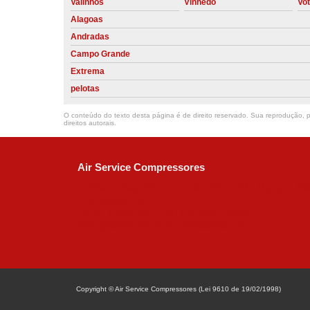
Valinhos
Vinhedo
Vo
Alagoas
Andradas
Campo Grande
Extrema
pelotas
O conteúdo do texto desta página é de direito reservado. Sua reprodução, pa
direitos autorais
.
Air Service Compressores
Diaconisa Alice Ana da Silva, 73 - Parque Ma
Campinas - SP
CEP: 13067-841
(19) 3397-9502
ralfe@airservicecompressores.com.br
Copyright © Air Service Compressores (Lei 9610 de 19/02/1998)