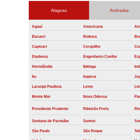
Alagoas
Andradas
Aguaí
Americana
Am
Barueri
Boituva
Bo
Capivari
Cerquilho
Co
Diadema
Engenheiro Coelho
Esp
Hortolândia
Ibitinga
Ind
Itu
Itupeva
Ja
Laranjal Paulista
Leme
Li
Monte Mor
Nova Odessa
Pau
Presidente Prudente
Ribeirão Preto
Rio
Santana de Parnaíba
Santos
So
São Paulo
São Roque
Ta