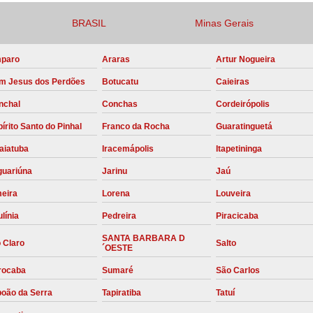
Compressor para Locação
BRASIL
Minas Gerais
Locação Compressor Elétri
paro
Araras
Artur Nogueira
Locação de Compressor de Alt
m Jesus dos Perdões
Botucatu
Caieiras
Locação de C
nchal
Conchas
Cordeirópolis
Locação de Compressor de Ar Co
írito Santo do Pinhal
Franco da Rocha
Guaratinguetá
Locação de Compressores
aiatuba
Iracemápolis
Itapetininga
Manutenção Corretiva de Compres
guariúna
Jarinu
Jaú
Manutenção d
meira
Lorena
Louveira
Manutenção Preve
línia
Pedreira
Piracicaba
Manutenção Preven
SANTA BARBARA D
 Claro
Salto
´OESTE
Manutenção Pre
rocaba
Sumaré
São Carlos
Manutenção P
boão da Serra
Tapiratiba
Tatuí
Manutenção Prev