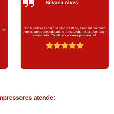
Compressor de Parafuso 
Silvana Alves
Compressor Schulz Usado
Com
Conserto Compressor Atla
Conserto Compressor de Ar Schu
Super satisfeita com o serviço prestado, atendimento muito
bom! colaoradores educado e transparente, destaque para o
Conserto Compressor Ingerso
colaborador Claudinei excelente profissional!
Conserto Compressor 
Conserto de Compressor de
Manutenção de Ar C
Filtro Coalescente para Ar Com
Filtro Compressor
Filtro de
Filtro de Ar Comprimido para C
Filtro de óleo para Compr
mpressores atende:
Filtros para Compressor
Aluguel de Compressor de 