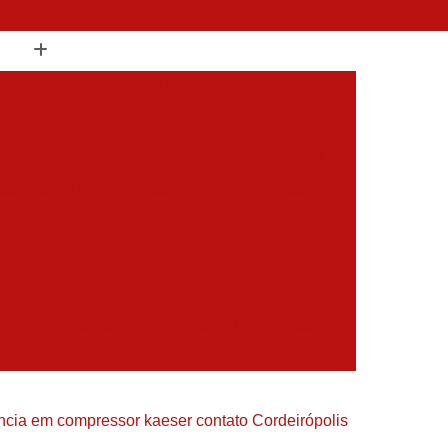
(19) 3397-9502
 Compressor de Ar
Aluguel Compressor
l Compressor de Ar
Aluguel de Compressor
mprimido
Aluguel de Compressor Industrial
sor para Alugar
Assistencia Compressor
 Ar
Assistencia Compressor Schulz
es
Assistencia Tecnica Compressores
ecnica Compressores de Ar
 de Ar
Assistencia Tecnica de Compressores
essores
Compressor Assistencia Tecnica
Assistência em Compressor Atlas Copco
ncia em compressor kaeser contato Cordeirópolis
 em Compressor Chicago