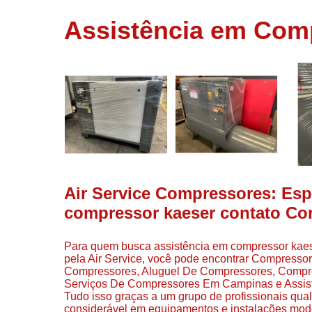
usados
Assistência em Comp
Conserto d
compressor
Filtros de a
Locação d
compresso
Manutençã
de
compresso
Manutençã
de
Air Service Compressores: Esp
compressor
compressor kaeser contato Cor
Peças par
compressor
Para quem busca assistência em compressor kaeser
Redes de a
pela Air Service, você pode encontrar Compresso
comprimid
Compressores, Aluguel De Compressores, Compr
Serviços De Compressores Em Campinas e Assisten
Venda de
Tudo isso graças a um grupo de profissionais qua
compresso
considerável em equipamentos e instalações mod