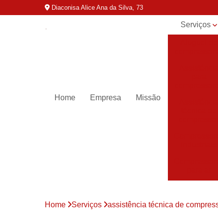
Diaconisa Alice Ana da Silva, 73
Serviços
Aluguel de
compressor
Assistênci
para
compressor
Home
Empresa
Missão
Assistênci
técnica de
compresso
Compressor
industriais
Compressor
para ar
Compressor
parafuso
Home
Serviços
assistência técnica de compres
Compressor