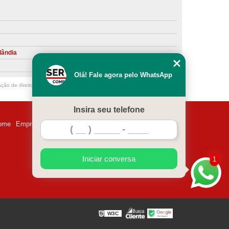
ntiva de Compressor Parafuso
eventiva de Compressores
sores de Ar
Compressor Schulz Manutenção
lândia
ompressores
Manutenção Compressor
Olá! Fale agora pelo WhatsApp
r
Manutenção Compressor de Ar Direto
ação de direito autoral – artigo 184 do Código Penal –
Lei 9610/98 - Lei de
chulz
Manutenção Compressor Parafuso
Insira seu telefone
ulz
Manutenção de Compressor de Ar
ome
Empresa
Missão
Serviços
Contato
Mapa do site
 em Compressor de Ar
ompressor de Ar Comprimido
Iniciar conversa
1
essor
Loja de Peças para Compressor de Ar
res
Manutenção para Compressor de Ar
eças de Reposição para Compressores de Ar
W3C
z
Peças para Compressor Atlas Copco