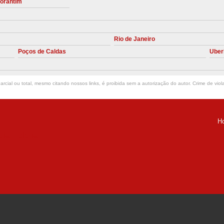
torantim
Manutenção Preve
Manutenção Pr
Rio de Janeiro
Manutenção Preventiva em Compres
Poços de Caldas
Uber
Empresa de Manutenção de C
Manutenção Compressor de A
rcial ou total, mesmo citando nossos links, é proibida sem a autorização do autor. Crime de viol
Manutenção Compressor de Ar S
Manutenção Compressor Sch
H
Manutenção
ria Helena -
Manutenção em C
Manutenção no Cabeçote de Compr
Loja de Peças para Compresso
Peças de Compressor de Ar
P
Peças do Compressor Schul