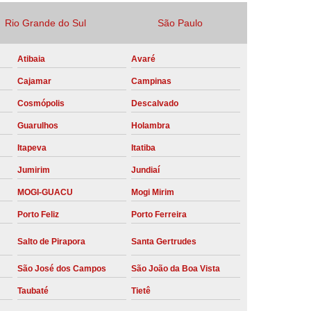
Locação Compressor de Ar Parafuso
Rio Grande do Sul
São Paulo
co
Locação de Compressor a Diesel
Atibaia
Avaré
a Pressão
Locação de Compressor de Ar
Cajamar
Campinas
ompressor de Ar a Diesel
Cosmópolis
Descalvado
mprimido
Locação de Compressor Parafuso
Guarulhos
Holambra
Compressor de Ar Manutenção Preventiva
Itapeva
Itatiba
sores
Manutenção Corretiva em Compressor
Jumirim
Jundiaí
e Compressores Parafuso
MOGI-GUACU
Mogi Mirim
ntiva Compressor Atlas Copco
Porto Feliz
Porto Ferreira
tiva Compressor de Ar Schulz
Salto de Pirapora
Santa Gertrudes
ventiva Compressor Schulz
São José dos Campos
São João da Boa Vista
reventiva de Compressor
Taubaté
Tietê
entiva de Compressor de Ar