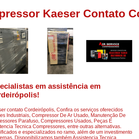
Assistência em
ressor Kaeser Contato Co
e
Assistência em Compressor Ingerso
es
Assistência em Compressor Schulz
r
Assistência Técnic
e
r
Assistência Técnica em Compressor
o
Compressor de Ar Grande In
r
Compressor de Ar Industrial Par
o
Compressor de Refrigeraçã
ecialistas em assistência em
es
Compressor Industrial G
deirópolis!
a
Compressor Industrial Par
es
 contato Cordeirópolis, Confira os serviços oferecidos
Compressor Refrigeração Ind
r
res Industriais, Compressor De Ar Usado, Manutenção De
o
Compressor Ar Compr
essores Parafuso, Compressores Usados, Peças E
cia Tecnica Compressores, entre outras alternativas.
Compressor de Ar a Para
lificados e especializados no ramo, além de um investimento
r
ernas. Disponibilizamos também Assistencia Tecnica