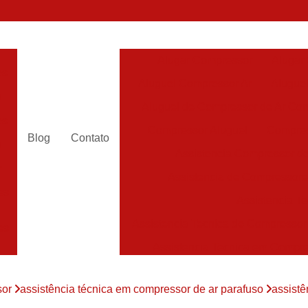
Alugar Compressor
Alugar
es
Aluguel Compressor Ar
Alugue
a
Aluguel de Compressor de Ar Co
es
Compressor Aluguel
Compres
Blog
Contato
a
Assistencia Compressor de
r
Assistencia de Compressor
es
Assistencia T
Assistencia Tecnica de Compressor
es
Assistencia Tecnica em Compr
es
Assistência em Compressor
sor
assistência técnica em compressor de ar parafuso
assistê
Assistência
es