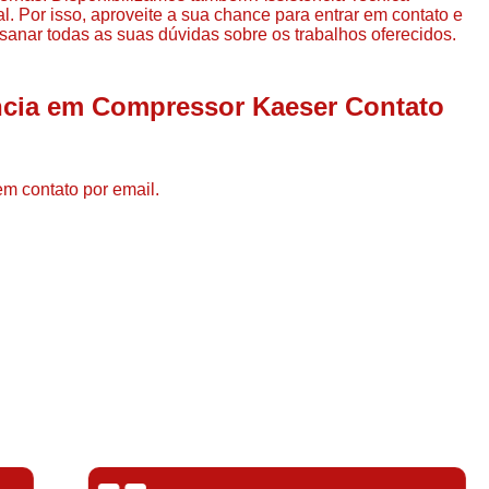
Compressor de Ar de Par
. Por isso, aproveite a sua chance para entrar em contato e
sanar todas as suas dúvidas sobre os trabalhos oferecidos.
Compressor de Ar Rotativo
Compressor de Ar Tipo Parafuso
ência em Compressor Kaeser Contato
Compressores de Ar Par
Compressor a Parafuso
em contato por email.
Compressor de Parafuso
Compressor de Parafu
Compressor Parafuso 15h
Compressor Parafuso Refri
Compressor Rotativo de P
Compressor Ar Usado
Compressor de Ar Parafuso 
Compressor de Ar Usad