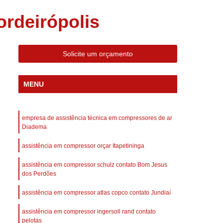
 Compressor Gardner Denver
rdeirópolis
ll Rand
Assistência em Compressor Kaeser
Assistência Técnica de Compressor Schulz
Solicite um orçamento
a em Compressor de Ar Parafuso
es de Ar
Manutenção de Compressores de Ar
MENU
dustrial
Compressor de Ar Industrial
afuso
Compressor de Ar Industrial Schulz
empresa de assistência técnica em compressores de ar
o Industrial
Compressor Industrial
Diadema
rande
Compressor Industrial Novo
assistência em compressor orçar Itapetininga
afuso
Compressor Industrial Schulz
assistência em compressor schulz contato Bom Jesus
dos Perdões
ustrial
Compressor Schulz Industrial
imido
Compressor Ar Parafuso
assistência em compressor atlas copco contato Jundiaí
fuso
Compressor de Ar Completo
assistência em compressor ingersoll rand contato
pelotas