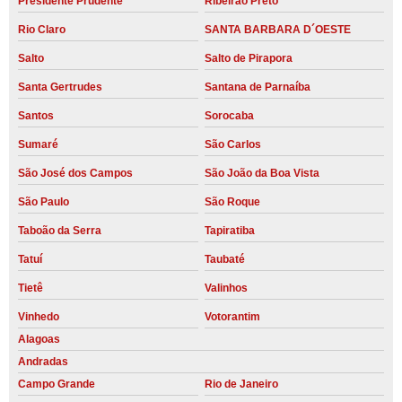
Presidente Prudente
Ribeirão Preto
Rio Claro
SANTA BARBARA D´OESTE
Salto
Salto de Pirapora
Santa Gertrudes
Santana de Parnaíba
Santos
Sorocaba
Sumaré
São Carlos
São José dos Campos
São João da Boa Vista
São Paulo
São Roque
Taboão da Serra
Tapiratiba
Tatuí
Taubaté
Tietê
Valinhos
Vinhedo
Votorantim
Alagoas
Andradas
Campo Grande
Rio de Janeiro