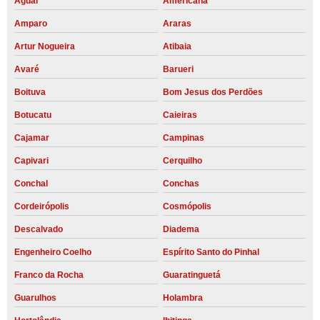
Aguaí
Americana
Amparo
Araras
Artur Nogueira
Atibaia
Avaré
Barueri
Boituva
Bom Jesus dos Perdões
Botucatu
Caieiras
Cajamar
Campinas
Capivari
Cerquilho
Conchal
Conchas
Cordeirópolis
Cosmópolis
Descalvado
Diadema
Engenheiro Coelho
Espírito Santo do Pinhal
Franco da Rocha
Guaratinguetá
Guarulhos
Holambra