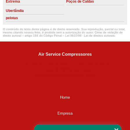
Extrema
Poços de Caldas
Uberlândia
pelotas
O conteúdo do texto desta página é de direito reservado. Sua reprodução, parcial ou total,
mesmo citando nossos links, é proibida sem a autorização do autor. Crime de violação de
direito autoral – artigo 184 do Código Penal –
Lei 9610/98 - Lei de direitos autorais
.
Air Service Compressores
Diaconisa Alice Ana da Silva, 73 - Parque Maria Helena -
Campinas - SP
CEP: 13067-841
(19) 3397-9502
ralfe@airservicecompressores.com.br
Home
Empresa
Missão