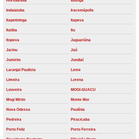
Hortolândia
Ibitinga
Indaiatuba
Iracemápolis
Itapetininga
Itapeva
Itatiba
Itu
Itupeva
Jaguariúna
Jarinu
Jaú
Jumirim
Jundiaí
Laranjal Paulista
Leme
Limeira
Lorena
Louveira
MOGI-GUACU
Mogi Mirim
Monte Mor
Nova Odessa
Paulínia
Pedreira
Piracicaba
Porto Feliz
Porto Ferreira