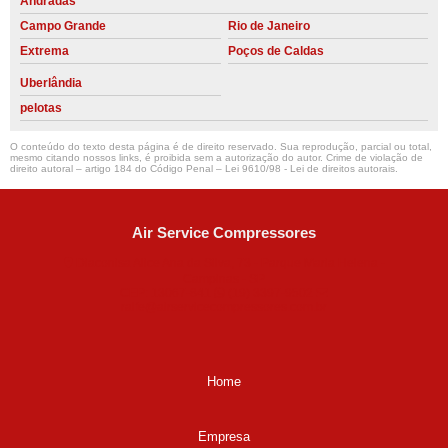
Andradas
Campo Grande
Rio de Janeiro
Extrema
Poços de Caldas
Uberlândia
pelotas
O conteúdo do texto desta página é de direito reservado. Sua reprodução, parcial ou total,
mesmo citando nossos links, é proibida sem a autorização do autor. Crime de violação de
direito autoral – artigo 184 do Código Penal –
Lei 9610/98 - Lei de direitos autorais
.
Air Service Compressores
Diaconisa Alice Ana da Silva, 73 - Parque Maria Helena -
Campinas - SP
CEP: 13067-841
(19) 3397-9502
ralfe@airservicecompressores.com.br
Home
Empresa