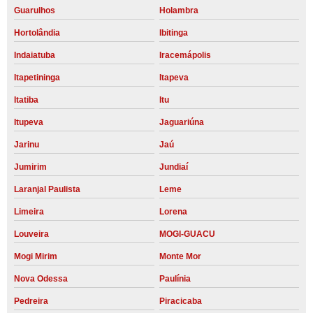
Guarulhos
Holambra
Hortolândia
Ibitinga
Indaiatuba
Iracemápolis
Itapetininga
Itapeva
Itatiba
Itu
Itupeva
Jaguariúna
Jarinu
Jaú
Jumirim
Jundiaí
Laranjal Paulista
Leme
Limeira
Lorena
Louveira
MOGI-GUACU
Mogi Mirim
Monte Mor
Nova Odessa
Paulínia
Pedreira
Piracicaba