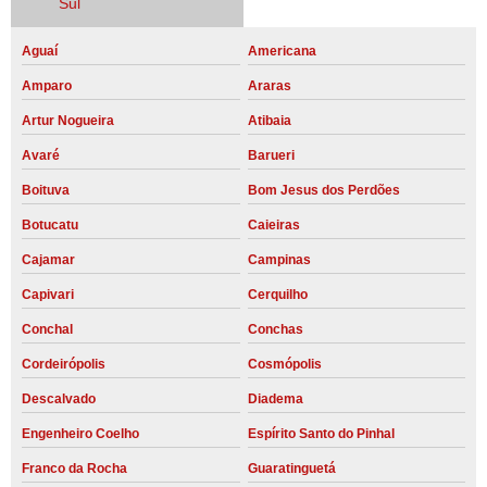
Sul
Aguaí
Americana
Amparo
Araras
Artur Nogueira
Atibaia
Avaré
Barueri
Boituva
Bom Jesus dos Perdões
Botucatu
Caieiras
Cajamar
Campinas
Capivari
Cerquilho
Conchal
Conchas
Cordeirópolis
Cosmópolis
Descalvado
Diadema
Engenheiro Coelho
Espírito Santo do Pinhal
Franco da Rocha
Guaratinguetá