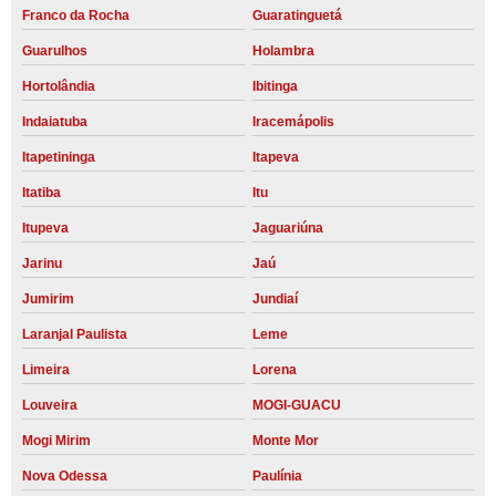
Franco da Rocha
Guaratinguetá
Guarulhos
Holambra
Hortolândia
Ibitinga
Indaiatuba
Iracemápolis
Itapetininga
Itapeva
Itatiba
Itu
Itupeva
Jaguariúna
Jarinu
Jaú
Jumirim
Jundiaí
Laranjal Paulista
Leme
Limeira
Lorena
Louveira
MOGI-GUACU
Mogi Mirim
Monte Mor
Nova Odessa
Paulínia