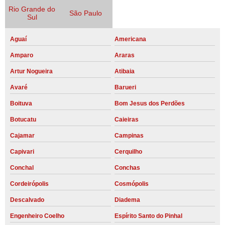
Rio Grande do
São Paulo
Sul
Aguaí
Americana
Amparo
Araras
Artur Nogueira
Atibaia
Avaré
Barueri
Boituva
Bom Jesus dos Perdões
Botucatu
Caieiras
Cajamar
Campinas
Capivari
Cerquilho
Conchal
Conchas
Cordeirópolis
Cosmópolis
Descalvado
Diadema
Engenheiro Coelho
Espírito Santo do Pinhal