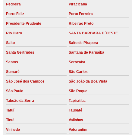
Pedreira
Piracicaba
Porto Feliz
Porto Ferreira
Presidente Prudente
Ribeirão Preto
Rio Claro
SANTA BARBARA D´OESTE
Salto
Salto de Pirapora
Santa Gertrudes
Santana de Parnaíba
Santos
Sorocaba
Sumaré
São Carlos
São José dos Campos
São João da Boa Vista
São Paulo
São Roque
Taboão da Serra
Tapiratiba
Tatuí
Taubaté
Tietê
Valinhos
Vinhedo
Votorantim