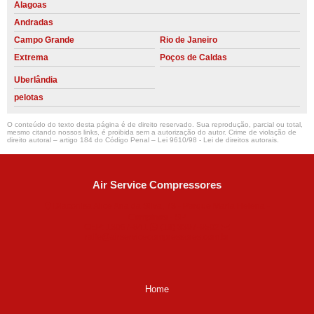
Alagoas
Andradas
Campo Grande
Rio de Janeiro
Extrema
Poços de Caldas
Uberlândia
pelotas
O conteúdo do texto desta página é de direito reservado. Sua reprodução, parcial ou total,
mesmo citando nossos links, é proibida sem a autorização do autor. Crime de violação de
direito autoral – artigo 184 do Código Penal –
Lei 9610/98 - Lei de direitos autorais
.
Air Service Compressores
Diaconisa Alice Ana da Silva, 73 - Parque Maria Helena -
Campinas - SP
CEP: 13067-841
(19) 3397-9502
ralfe@airservicecompressores.com.br
Home