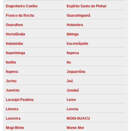
Engenheiro Coelho
Espírito Santo do Pinhal
Franco da Rocha
Guaratinguetá
Guarulhos
Holambra
Hortolândia
Ibitinga
Indaiatuba
Iracemápolis
Itapetininga
Itapeva
Itatiba
Itu
Itupeva
Jaguariúna
Jarinu
Jaú
Jumirim
Jundiaí
Laranjal Paulista
Leme
Limeira
Lorena
Louveira
MOGI-GUACU
Mogi Mirim
Monte Mor