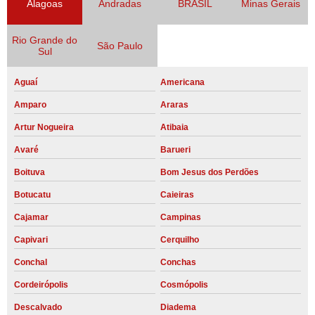
Alagoas
Andradas
BRASIL
Minas Gerais
Rio Grande do
São Paulo
Sul
Aguaí
Americana
Amparo
Araras
Artur Nogueira
Atibaia
Avaré
Barueri
Boituva
Bom Jesus dos Perdões
Botucatu
Caieiras
Cajamar
Campinas
Capivari
Cerquilho
Conchal
Conchas
Cordeirópolis
Cosmópolis
Descalvado
Diadema