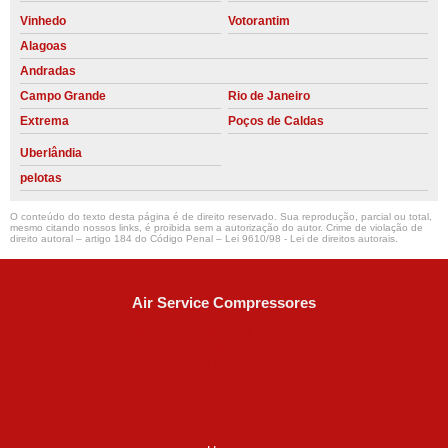
Vinhedo
Votorantim
Alagoas
Andradas
Campo Grande
Rio de Janeiro
Extrema
Poços de Caldas
Uberlândia
pelotas
O conteúdo do texto desta página é de direito reservado. Sua reprodução, parcial ou total,
mesmo citando nossos links, é proibida sem a autorização do autor. Crime de violação de
direito autoral – artigo 184 do Código Penal –
Lei 9610/98 - Lei de direitos autorais
.
Air Service Compressores
Diaconisa Alice Ana da Silva, 73 - Parque Maria Helena -
Campinas - SP
CEP: 13067-841
(19) 3397-9502
ralfe@airservicecompressores.com.br