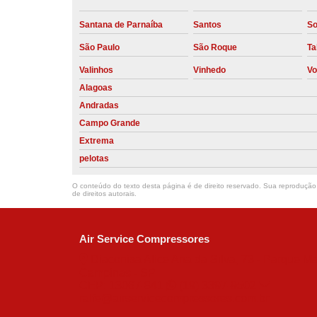
Santana de Parnaíba
Santos
So
São Paulo
São Roque
Ta
Valinhos
Vinhedo
Vo
Alagoas
Andradas
Campo Grande
Extrema
pelotas
O conteúdo do texto desta página é de direito reservado. Sua reprodução, 
de direitos autorais
.
Air Service Compressores
Diaconisa Alice Ana da Silva, 73 - Parque Ma
Campinas - SP
CEP: 13067-841
(19) 3397-9502
ralfe@airservicecompressores.com.br