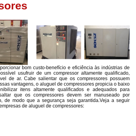
sores
Assistência em
e
Assistência em Compressor Ingerso
es
Assistência em Compressor Schulz
r
Assistência Técnic
e
r
Assistência Técnica em Compressor
o
Compressor de Ar Grande In
r
Compressor de Ar Industrial Par
orcionar bom custo-benefício e eficiência às indústrias de
possível usufruir de um compressor altamente qualificado,
o
Compressor de Refrigeraçã
iável de ar. Cabe salientar que os compressores possuem
essas vantagens, o aluguel de compressores propicia o baixo
es
Compressor Industrial G
ibilizar itens altamente qualificados e adequados para
 ressaltar que os compressores devem ser manuseado por
a
Compressor Industrial Par
o, de modo que a segurança seja garantida.Veja a seguir
es
empresas de aluguel de compressores:
Compressor Refrigeração Ind
r
o
Compressor Ar Compr
Compressor de Ar a Para
r