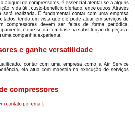
Compressor de Ar de Par
 o aluguel de compressores, é essencial atentar-se a alguns
o, vida útil, custo-benefício ofertado, entre outros. Através
Compressor de Ar Rotativo
a será realizada. É fundamental contar com uma empresa
citados, tendo em vista que ele pode atuar em serviços de
Compressor de Ar Tipo Parafuso
em compressores devem ser feitas de forma periódica,
uipamento, o que se dá com base na substituição de peças e
Compressores de Ar Par
com uma companhia experiente.
Compressor a Parafuso
ores e ganhe versatilidade
Compressor de Parafuso
Compressor de Parafu
ualificado, contar com uma empresa como a Air Service
riência, ela atua com maestria na execução de serviços
Compressor Parafuso 15h
Compressor Parafuso Refri
 de compressores
Compressor Rotativo de P
em contato por email.
Compressor Ar Usado
Compressor de Ar Parafuso 
Compressor de Ar Usad