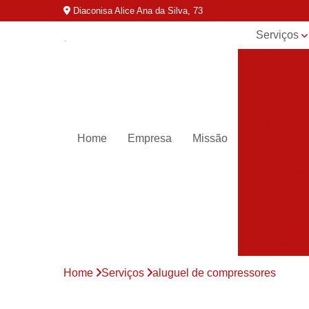
Diaconisa Alice Ana da Silva, 73
Serviços
Aluguel de
compressor
Assistênci
para
compressor
Home
Empresa
Missão
Assistênci
técnica de
compresso
Compressor
industriais
Compressor
para ar
Compressor
Home
Serviços
aluguel de compressores
parafuso
Compressor