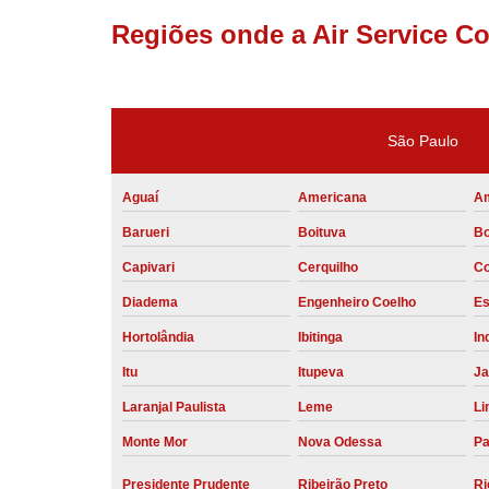
Regiões onde a Air Service C
São Paulo
Aguaí
Americana
A
Barueri
Boituva
Bo
Capivari
Cerquilho
Co
Diadema
Engenheiro Coelho
Es
Hortolândia
Ibitinga
In
Itu
Itupeva
Ja
Laranjal Paulista
Leme
Li
Monte Mor
Nova Odessa
Pa
Presidente Prudente
Ribeirão Preto
Ri