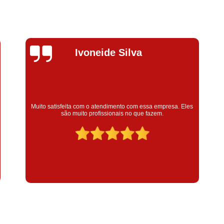
Compressor de Parafuso 
Compressor Schulz Usado
Com
Conserto Compressor Atla
Silvana Alves
Conserto Compressor de Ar Schu
Conserto Compressor Ingerso
Conserto Compressor 
Conserto de Compressor de
Super satisfeita com o serviço prestado, atendimento muito
bom! colaoradores educado e transparente, destaque para o
colaborador Claudinei excelente profissional!
Manutenção de Ar C
Filtro Coalescente para Ar Com
Filtro Compressor
Filtro de
Filtro de Ar Comprimido para C
Filtro de óleo para Compr
Filtros para Compressor
Aluguel de Compressor de 