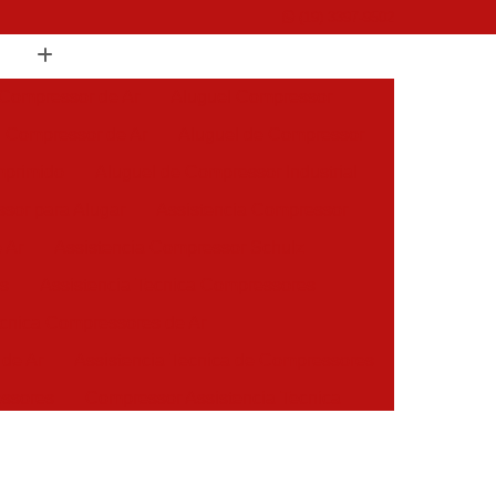
(19) 3397-9502
 Compressor de Ar
Aluguel Compressor
l Compressor de Ar
Aluguel de Compressor
mprimido
Aluguel de Compressor Industrial
sor para Alugar
Assistencia Compressor
 Ar
Assistencia Compressor Schulz
es
Assistencia Tecnica Compressores
ecnica Compressores de Ar
 de Ar
Assistencia Tecnica de Compressores
essores
Compressor Assistencia Tecnica
Assistência em Compressor Atlas Copco
 em Compressor Chicago