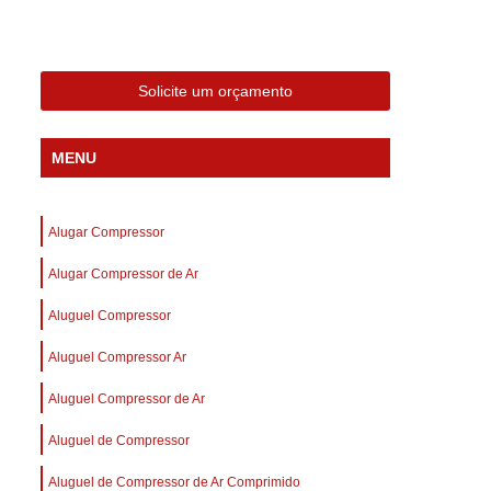
 Compressor Gardner Denver
ll Rand
Assistência em Compressor Kaeser
Assistência Técnica de Compressor Schulz
Solicite um orçamento
a em Compressor de Ar Parafuso
MENU
es de Ar
Manutenção de Compressores de Ar
dustrial
Compressor de Ar Industrial
Alugar Compressor
afuso
Compressor de Ar Industrial Schulz
o Industrial
Alugar Compressor de Ar
Compressor Industrial
rande
Compressor Industrial Novo
Aluguel Compressor
afuso
Compressor Industrial Schulz
Aluguel Compressor Ar
ustrial
Compressor Schulz Industrial
Aluguel Compressor de Ar
imido
Compressor Ar Parafuso
Aluguel de Compressor
fuso
Compressor de Ar Completo
Aluguel de Compressor de Ar Comprimido