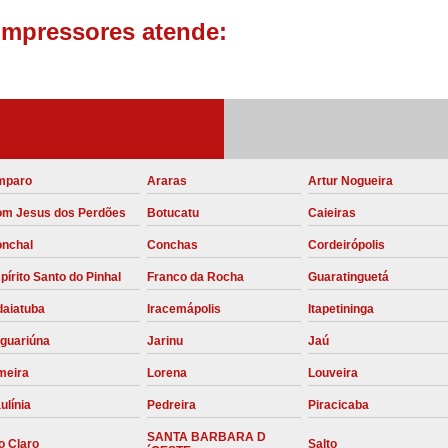
ompressores atende:
Compressor para Locação
Locação Compressor Elétri
Locação de Compressor de Alt
Locação de C
Locação de Compressor de Ar Co
mparo
Araras
Artur Nogueira
Locação de Compressores
m Jesus dos Perdões
Botucatu
Caieiras
Manutenção Corretiva de Compres
nchal
Conchas
Cordeirópolis
Manutenção d
pírito Santo do Pinhal
Franco da Rocha
Guaratinguetá
Manutenção Preve
daiatuba
Iracemápolis
Itapetininga
Manutenção Preven
guariúna
Jarinu
Jaú
Manutenção Pre
meira
Lorena
Louveira
Manutenção P
ulínia
Pedreira
Piracicaba
Manutenção Prev
SANTA BARBARA D
o Claro
Salto