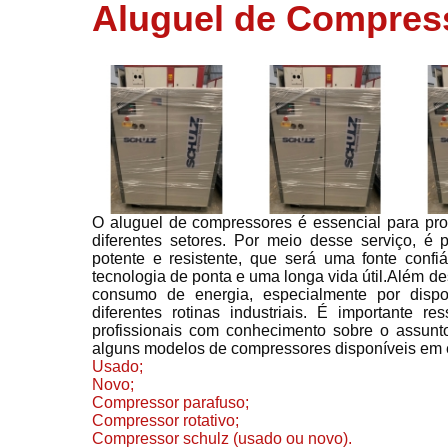
usados
Aluguel de Compres
Conserto d
compressor
Filtros de a
Locação d
compresso
Manutençã
de
compresso
O aluguel de compressores é essencial para prop
diferentes setores. Por meio desse serviço, é 
Manutençã
potente e resistente, que será uma fonte conf
de
tecnologia de ponta e uma longa vida útil.Além d
compressor
consumo de energia, especialmente por dispon
diferentes rotinas industriais. É importante
Peças par
profissionais com conhecimento sobre o assunt
compressor
alguns modelos de compressores disponíveis em 
Usado;
Redes de a
Novo;
comprimid
Compressor parafuso;
Compressor rotativo;
Venda de
Compressor schulz (usado ou novo).
compresso