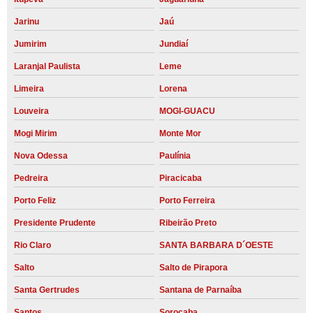
Jarinu
Jaú
Jumirim
Jundiaí
Laranjal Paulista
Leme
Limeira
Lorena
Louveira
MOGI-GUACU
Mogi Mirim
Monte Mor
Nova Odessa
Paulínia
Pedreira
Piracicaba
Porto Feliz
Porto Ferreira
Presidente Prudente
Ribeirão Preto
Rio Claro
SANTA BARBARA D´OESTE
Salto
Salto de Pirapora
Santa Gertrudes
Santana de Parnaíba
Santos
Sorocaba