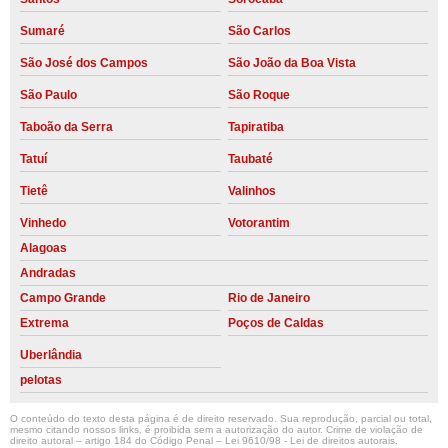
Sumaré
São Carlos
São José dos Campos
São João da Boa Vista
São Paulo
São Roque
Taboão da Serra
Tapiratiba
Tatuí
Taubaté
Tietê
Valinhos
Vinhedo
Votorantim
Alagoas
Andradas
Campo Grande
Rio de Janeiro
Extrema
Poços de Caldas
Uberlândia
pelotas
O conteúdo do texto desta página é de direito reservado. Sua reprodução, parcial ou total,
mesmo citando nossos links, é proibida sem a autorização do autor. Crime de violação de
direito autoral – artigo 184 do Código Penal –
Lei 9610/98 - Lei de direitos autorais
.