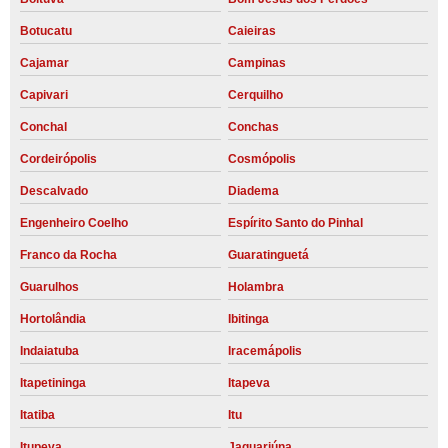
Botucatu
Caieiras
Cajamar
Campinas
Capivari
Cerquilho
Conchal
Conchas
Cordeirópolis
Cosmópolis
Descalvado
Diadema
Engenheiro Coelho
Espírito Santo do Pinhal
Franco da Rocha
Guaratinguetá
Guarulhos
Holambra
Hortolândia
Ibitinga
Indaiatuba
Iracemápolis
Itapetininga
Itapeva
Itatiba
Itu
Itupeva
Jaguariúna