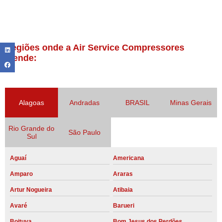
Regiões onde a Air Service Compressores
atende:
Alagoas
Andradas
BRASIL
Minas Gerais
Rio Grande do
São Paulo
Sul
Aguaí
Americana
Amparo
Araras
Artur Nogueira
Atibaia
Avaré
Barueri
Boituva
Bom Jesus dos Perdões