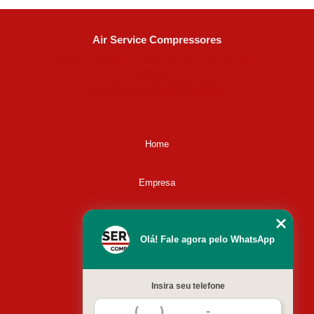
Air Service Compressores
Diaconisa Alice Ana da Silva, 73 - Parque Maria Helena -
Campinas - SP
CEP: 13067-841
(19) 3397-9502
ralfe@airservicecompressores.com.br
Home
Empresa
Missão
Olá! Fale agora pelo WhatsApp
Serviços
Insira seu telefone
Contato