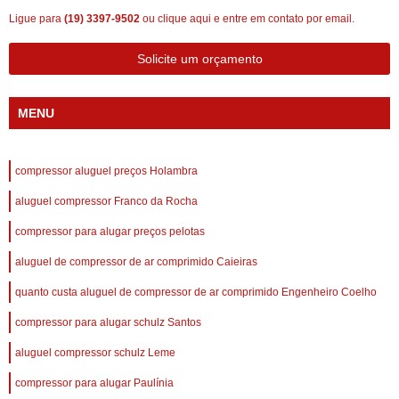
Ligue para
(19) 3397-9502
ou
clique aqui
e entre em contato por email.
Solicite um orçamento
MENU
compressor aluguel preços Holambra
aluguel compressor Franco da Rocha
compressor para alugar preços pelotas
aluguel de compressor de ar comprimido Caieiras
quanto custa aluguel de compressor de ar comprimido Engenheiro Coelho
compressor para alugar schulz Santos
aluguel compressor schulz Leme
compressor para alugar Paulínia