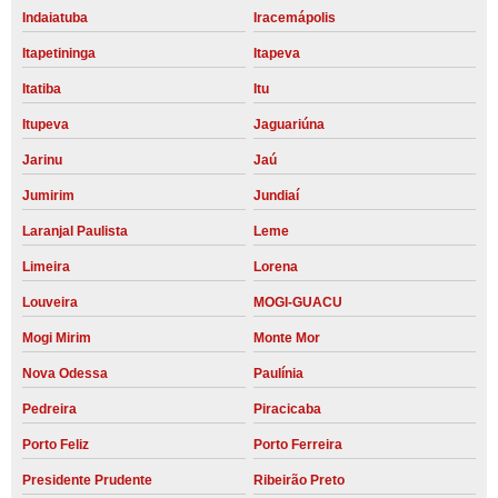
Indaiatuba
Iracemápolis
Itapetininga
Itapeva
Itatiba
Itu
Itupeva
Jaguariúna
Jarinu
Jaú
Jumirim
Jundiaí
Laranjal Paulista
Leme
Limeira
Lorena
Louveira
MOGI-GUACU
Mogi Mirim
Monte Mor
Nova Odessa
Paulínia
Pedreira
Piracicaba
Porto Feliz
Porto Ferreira
Presidente Prudente
Ribeirão Preto