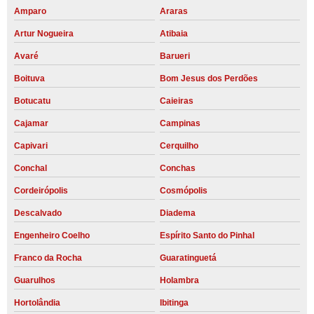
Amparo
Araras
Artur Nogueira
Atibaia
Avaré
Barueri
Boituva
Bom Jesus dos Perdões
Botucatu
Caieiras
Cajamar
Campinas
Capivari
Cerquilho
Conchal
Conchas
Cordeirópolis
Cosmópolis
Descalvado
Diadema
Engenheiro Coelho
Espírito Santo do Pinhal
Franco da Rocha
Guaratinguetá
Guarulhos
Holambra
Hortolândia
Ibitinga