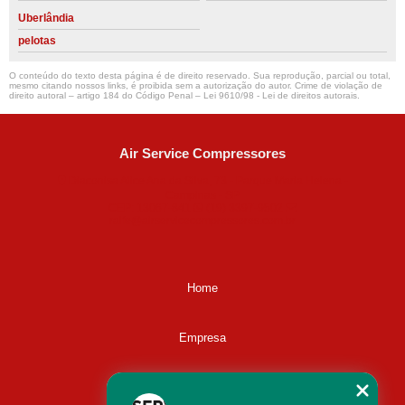
Uberlândia
pelotas
O conteúdo do texto desta página é de direito reservado. Sua reprodução, parcial ou total,
mesmo citando nossos links, é proibida sem a autorização do autor. Crime de violação de
direito autoral – artigo 184 do Código Penal –
Lei 9610/98 - Lei de direitos autorais
.
Air Service Compressores
Diaconisa Alice Ana da Silva, 73 - Parque Maria Helena -
Campinas - SP
CEP: 13067-841
(19) 3397-9502
ralfe@airservicecompressores.com.br
Home
Empresa
Missão