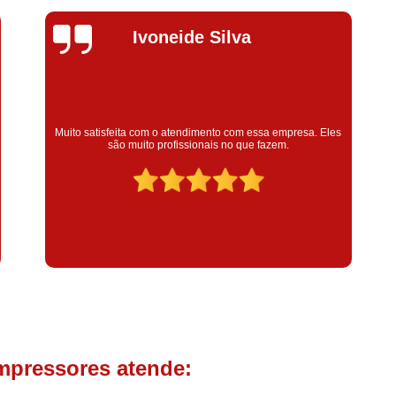
Compressor de Parafuso 
Compressor Schulz Usado
Com
Silvana Alves
Conserto Compressor Atla
Conserto Compressor de Ar Schu
Conserto Compressor Ingerso
Super satisfeita com o serviço prestado, atendimento muito
bom! colaoradores educado e transparente, destaque para o
Conserto Compressor 
colaborador Claudinei excelente profissional!
Conserto de Compressor de
Manutenção de Ar C
Filtro Coalescente para Ar Com
Filtro Compressor
Filtro de
Filtro de Ar Comprimido para C
Filtro de óleo para Compr
Filtros para Compressor
mpressores atende:
Aluguel de Compressor de 