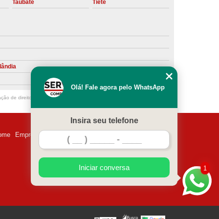
Taubaté
Tietê
ntiva de Compressor Parafuso
eventiva de Compressores
sores de Ar
Compressor Schulz Manutenção
ompressores
Manutenção Compressor
lândia
r
Manutenção Compressor de Ar Direto
Olá! Fale agora pelo WhatsApp
chulz
Manutenção Compressor Parafuso
ação de direito autoral – artigo 184 do Código Penal –
Lei 9610/98 - Lei de
ulz
Manutenção de Compressor de Ar
Insira seu telefone
 em Compressor de Ar
ome
Empresa
Missão
Serviços
Contato
Mapa do site
ompressor de Ar Comprimido
essor
Loja de Peças para Compressor de Ar
Iniciar conversa
1
res
Manutenção para Compressor de Ar
eças de Reposição para Compressores de Ar
z
Peças para Compressor Atlas Copco