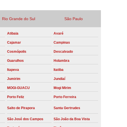
Locação Compressor de Ar Parafuso
co
Locação de Compressor a Diesel
Rio Grande do Sul
São Paulo
a Pressão
Locação de Compressor de Ar
Atibaia
Avaré
ompressor de Ar a Diesel
Cajamar
Campinas
mprimido
Locação de Compressor Parafuso
Cosmópolis
Descalvado
Compressor de Ar Manutenção Preventiva
Guarulhos
Holambra
sores
Manutenção Corretiva em Compressor
Itapeva
Itatiba
e Compressores Parafuso
Jumirim
Jundiaí
ntiva Compressor Atlas Copco
MOGI-GUACU
Mogi Mirim
tiva Compressor de Ar Schulz
Porto Feliz
Porto Ferreira
ventiva Compressor Schulz
Salto de Pirapora
Santa Gertrudes
reventiva de Compressor
São José dos Campos
São João da Boa Vista
entiva de Compressor de Ar