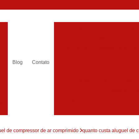
Alugar Compressor
Alugar
es
Aluguel Compressor Ar
Alugue
a
Aluguel de Compressor de Ar Co
es
Compressor Aluguel
Compres
Blog
Contato
a
Assistencia Compressor de
r
Assistencia de Compressor
es
Assistencia T
Assistencia Tecnica de Compressor
es
Assistencia Tecnica em Compr
es
Assistência em Compressor
uel de compressor de ar comprimido
quanto custa aluguel de 
Assistência
es