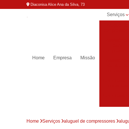
Diaconisa Alice Ana da Silva, 73
Serviços
Aluguel de
compressor
Assistênci
para
compressor
Home
Empresa
Missão
Assistênci
técnica de
compresso
Compressor
industriais
Compressor
para ar
Compressor
parafuso
Home
Serviços
aluguel de compressores
alug
Compressor