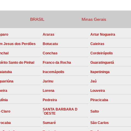
Compressor para Locação
Locação Compressor Elétri
BRASIL
Minas Gerais
Locação de Compressor de Alt
paro
Araras
Artur Nogueira
Locação de C
m Jesus dos Perdões
Botucatu
Caieiras
Locação de Compressor de Ar Co
nchal
Conchas
Cordeirópolis
Locação de Compressores
írito Santo do Pinhal
Franco da Rocha
Guaratinguetá
Manutenção Corretiva de Compres
aiatuba
Iracemápolis
Itapetininga
Manutenção d
guariúna
Jarinu
Jaú
Manutenção Preve
meira
Lorena
Louveira
Manutenção Preven
línia
Pedreira
Piracicaba
Manutenção Pre
SANTA BARBARA D
 Claro
Salto
´OESTE
Manutenção P
rocaba
Sumaré
São Carlos
Manutenção Prev