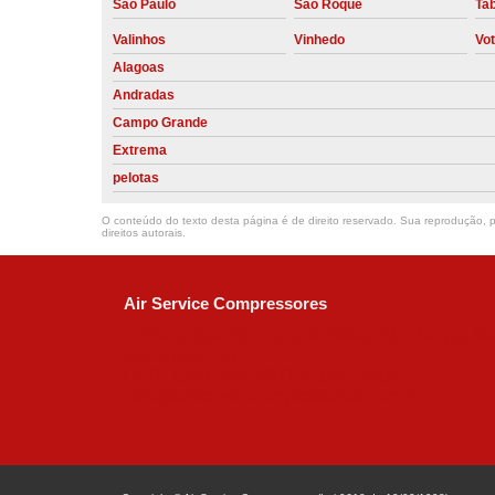
São Paulo
São Roque
Ta
Valinhos
Vinhedo
Vo
Alagoas
Andradas
Campo Grande
Extrema
pelotas
O conteúdo do texto desta página é de direito reservado. Sua reprodução, pa
direitos autorais
.
Air Service Compressores
Diaconisa Alice Ana da Silva, 73 - Parque Ma
Campinas - SP
CEP: 13067-841
(19) 3397-9502
ralfe@airservicecompressores.com.br