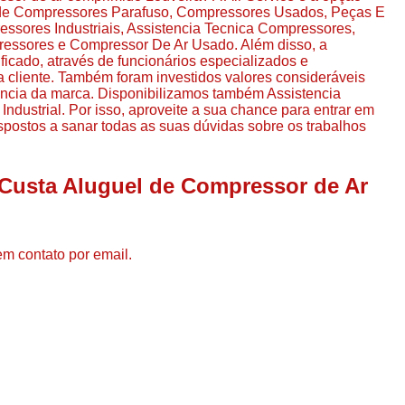
Compressor de Ar de Par
 o de Compressores Parafuso, Compressores Usados, Peças E
ores Industriais, Assistencia Tecnica Compressores,
Compressor de Ar Rotativo
ssores e Compressor De Ar Usado. Além disso, a
cado, através de funcionários especializados e
Compressor de Ar Tipo Parafuso
cliente. Também foram investidos valores consideráveis
ência da marca. Disponibilizamos também Assistencia
Compressores de Ar Par
dustrial. Por isso, aproveite a sua chance para entrar em
spostos a sanar todas as suas dúvidas sobre os trabalhos
Compressor a Parafuso
Compressor de Parafuso
 Custa Aluguel de Compressor de Ar
Compressor de Parafu
Compressor Parafuso 15h
Compressor Parafuso Refri
em contato por email.
Compressor Rotativo de P
Compressor Ar Usado
Compressor de Ar Parafuso 
Compressor de Ar Usad