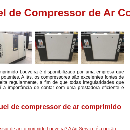
Assistência em
el de Compressor de Ar C
e
Assistência em Compressor Ingerso
es
Assistência em Compressor Schulz
r
Assistência Técnic
e
r
Assistência Técnica em Compressor
o
Compressor de Ar Grande In
r
Compressor de Ar Industrial Par
mprimido Louveira é disponibilizado por uma empresa que
o
Compressor de Refrigeraçã
potentes. Aliás, os compressores são excelentes fontes de
eita regularmente, a fim de que todas irregularidades que
es
Compressor Industrial G
 a importância de contar com uma prestadora eficiente e
a
Compressor Industrial Par
es
Compressor Refrigeração Ind
uel de compressor de ar comprimido
r
o
Compressor Ar Compr
Compressor de Ar a Para
r
sor de ar comprimido Louveira? A Air Service é a opção