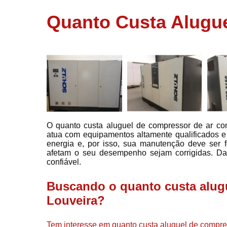
usados
Quanto Custa Alugu
Conserto d
compressor
Filtros de a
Locação d
compresso
Manutençã
de
compresso
O quanto custa aluguel de compressor de ar co
Manutençã
atua com equipamentos altamente qualificados e 
de
energia e, por isso, sua manutenção deve ser f
compressor
afetam o seu desempenho sejam corrigidas. Daí
Peças par
confiável.
compressor
Buscando o quanto custa alug
Redes de a
comprimid
Louveira?
Venda de
compresso
Tem interesse em quanto custa aluguel de compres