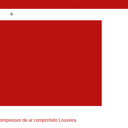
(19) 3397-9502
 Compressor de Ar
Aluguel Compressor
l Compressor de Ar
Aluguel de Compressor
mprimido
Aluguel de Compressor Industrial
sor para Alugar
Assistencia Compressor
 Ar
Assistencia Compressor Schulz
es
Assistencia Tecnica Compressores
ecnica Compressores de Ar
 de Ar
Assistencia Tecnica de Compressores
essores
Compressor Assistencia Tecnica
Assistência em Compressor Atlas Copco
compressor de ar comprimido Louveira
 em Compressor Chicago