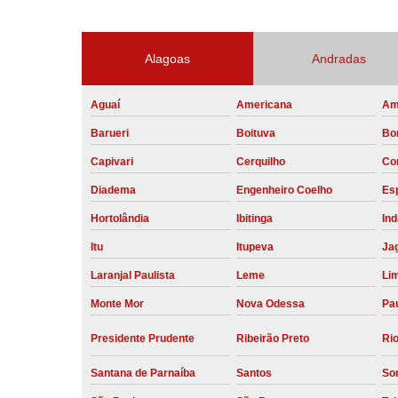
Alagoas
Andradas
Aguaí
Americana
Am
Barueri
Boituva
Bo
Capivari
Cerquilho
Co
Diadema
Engenheiro Coelho
Esp
Hortolândia
Ibitinga
Ind
Itu
Itupeva
Ja
Laranjal Paulista
Leme
Li
Monte Mor
Nova Odessa
Pau
Presidente Prudente
Ribeirão Preto
Rio
Santana de Parnaíba
Santos
So