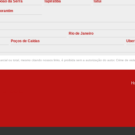
boão da Serra
Tapiratiba
Tatuí
Manutenção Preve
torantim
Manutenção Pr
Manutenção Preventiva em Compres
Rio de Janeiro
Empresa de Manutenção de C
Poços de Caldas
Uber
Manutenção Compressor de A
Manutenção Compressor de Ar S
rcial ou total, mesmo citando nossos links, é proibida sem a autorização do autor. Crime de viol
Manutenção Compressor Sch
Manutenção
H
Manutenção em C
ria Helena -
Manutenção no Cabeçote de Compr
Loja de Peças para Compresso
Peças de Compressor de Ar
P
Peças do Compressor Schul